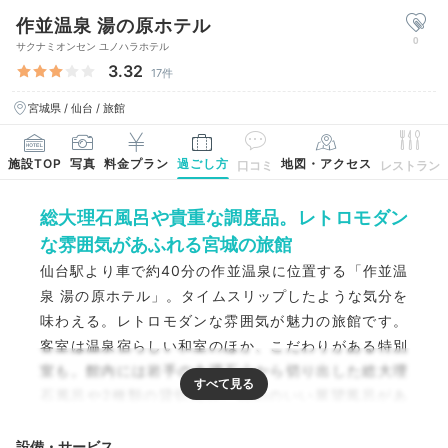
作並温泉 湯の原ホテル
0
サクナミオンセン ユノハラホテル
3.32
17件
宮城県 / 仙台 / 旅館
施設TOP
写真
料金プラン
過ごし方
地図・アクセス
口コミ
レストラン
総大理石風呂や貴重な調度品。レトロモダン
な雰囲気があふれる宮城の旅館
仙台駅より車で約40分の作並温泉に位置する「作並温
泉 湯の原ホテル」。タイムスリップしたような気分を
味わえる。レトロモダンな雰囲気が魅力の旅館です。
客室は温泉宿らしい和室のほか、こだわりがある特別
室も。館内には岩手の大理石山から切り出した総大理
石風呂や2種類の貸切風呂、眺めのいい展望風呂があ
り、作並の湯を満喫できます。食材にこだわった自慢
の食事も楽しみ、癒やしの滞在を。
設備・サービス