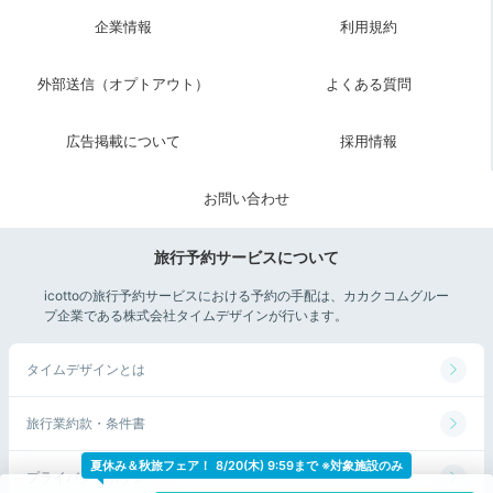
ジとなり、自家製のお酒やおつまみをはじめ、フルーツ
企業情報
利用規約
ビネガードリンクやコーヒーなどをいただけます。懐か
しさあふれる雰囲気にひたりながら、夜の時間を楽しみ
外部送信（オプトアウト）
よくある質問
ましょう。
広告掲載について
採用情報
お問い合わせ
rio__43
ラウンジが夜遅くまで利用できたので、レコードが流れ
旅行予約サービスについて
る雰囲気のいい空間で、ドリンクを楽しめました！ 雑
+1
誌もたくさん置いてありました！
icottoの旅行予約サービスにおける予約の手配は、カカクコムグルー
プ企業である株式会社タイムデザインが行います。
タイムデザインとは
2日目
旅行業約款・条件書
夏休み＆秋旅フェア！
8/20(木) 9:59まで ※対象施設のみ
プライバシーポリシー