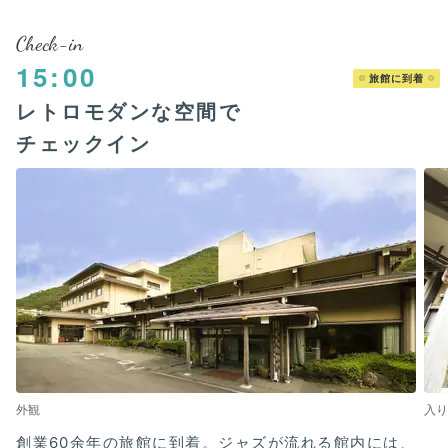
Check-in
15:00
旅館に到着
レトロモダンな空間で
チェックイン
外観
入り
創業60余年の旅館に到着。ジャズが流れる館内には、