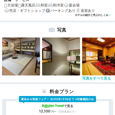
大浴場
露天風呂
和室
和洋室
宴会場
売店・ギフトショップ
パーキングあり
送迎あり
ホテルの紹介と売上のしくみ
編集部おすすめの３つのポイント
写真
「阿吽の湯」は宮城県産木材を使用。2種類の貸切露天風
呂
伝統工芸品や円窓、アンティーク家具…各部屋に魅力があ
る特別室
自家製ドリンクも並ぶラウンジのおもてなしがうれしい♪
写真をすべて見る
料金プラン
夏休み＆秋旅フェア！
8/20(木) 9:59まで ※対象施設のみ
12,100
（1泊1名あたり）