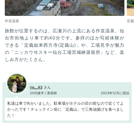
作並温泉
定義
旅館が位置するのは、広瀬川の上流にある作並温泉。仙
台市街地より車で約40分です。参拝のほか写経体験が
できる「定義如来西方寺(定義山)」や、工場見学が魅力
の「ニッカウヰスキー仙台工場宮城峡蒸留所」など、楽
しみ方がたくさん。
rio__43
20代後半 / 美容師
2023年12月に宿泊
私達は車で向かいました。駐車場がホテルの目の前なので近くてよ
かったです！チェックイン前に「定義山」で三角油揚げを食べまし
た！