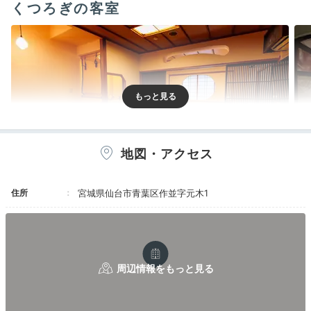
くつろぎの客室
地図・アクセス
住所
宮城県仙台市青葉区作並字元木1
特別室 桜花
デザ
客室は本館・西館・東館に。眺めのいい純和室は、温泉
旅館らしい雰囲気にホッと落ち着きます。アンティーク
家具が置かれた「浪漫」や、宮城県出身のデザイナーと
考えた「悠月」、和モダンがおしゃれな「桜花」など、
贅沢な特別室も。