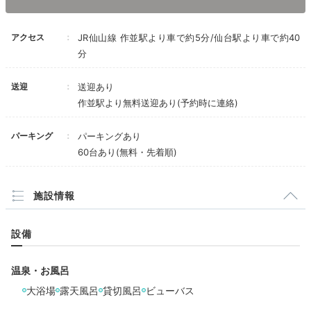
アクセス
JR仙山線 作並駅より車で約5分/仙台駅より車で約40
rio__43
分
私達は本館 和室に宿泊。大きな窓から向かい側の景色
が見えて、大自然を感じながらゆったりと過ごせまし
+1
送迎
送迎あり
た。
作並駅より無料送迎あり(予約時に連絡)
パーキング
パーキングあり
60台あり(無料・先着順)
Onsen
16:00
施設情報
魅力的なお風呂へ
設備
作並温泉を満喫
温泉・お風呂
大浴場
露天風呂
貸切風呂
ビューバス