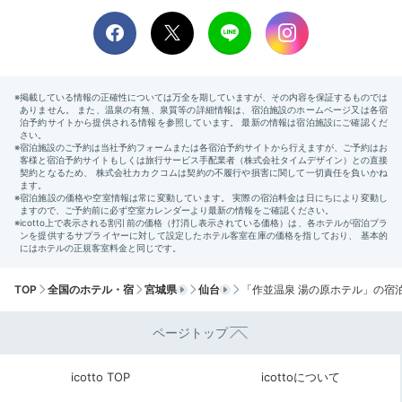
Night
21:00
ナイトラウンジで
食後の一杯
TOP
全国のホテル・宿
宮城県
仙台
「作並温泉 湯の原ホテル」の宿
ページトップ
ナイトラウンジ
ナイ
icotto TOP
icottoについて
食後はロビーラウンジでドリンクを。夜はナイトラウン