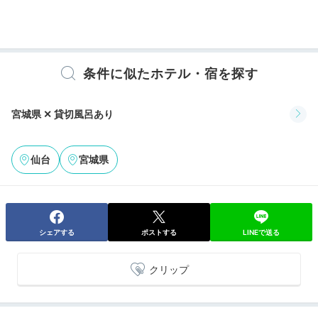
つかりました！
+1
アメニティ
テレビ
冷蔵庫
エアコン
スリッパ
セーフティボックス
洗浄機付トイレ
浴衣
歯ブラシ
カミソリ
洗顔
シャンプー
条件に似たホテル・宿を探す
リンス
ボディソープ
シャワーキャップ
タオル
バスタオル
ドライヤー
お茶セット
電気ポット
Dinner
宮城県 ✕ 貸切風呂あり
18:00
地物を堪能！
※設備・アメニティは、確認が取れている情報を表示しています。
仙台
宮城県
こだわりの創作料理
シェアする
ポストする
LINEで送る
クリップ