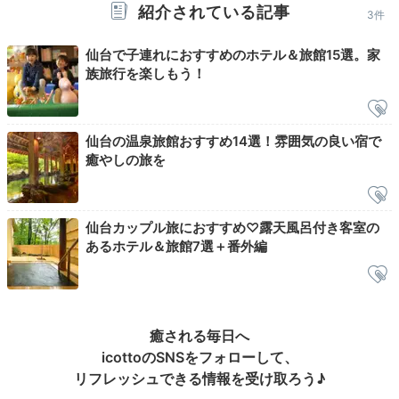
紹介されている記事
3件
仙台で子連れにおすすめのホテル＆旅館15選。家
夕食コースの例(1)
夕食
族旅行を楽しもう！
夕食は個室会食場で、フレンチレストラン出身の料理長
によるこだわりのコースを。食材は宮城と山形近郊のも
のを使用。新鮮な魚介や山形牛のステーキなどをゆっく
仙台の温泉旅館おすすめ14選！雰囲気の良い宿で
りと味わいましょう。地酒も豊富です。(※完全個室では
癒やしの旅を
ありません)
仙台カップル旅におすすめ♡露天風呂付き客室の
あるホテル＆旅館7選＋番外編
rio__43
周りを気にせずにお食事をいただけました。品数がたく
さんあって満足です！
+2
癒される毎日へ
icottoのSNSをフォローして、
リフレッシュできる情報を受け取ろう♪