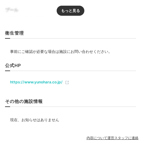
プール
リラクゼーション
衛生管理
総大理石風呂
展望
飲食
館内のお風呂は、創業当時からのレトロな総大理石風呂
公式HP
や、四季を感じられる展望風呂、貸切露天風呂がありま
ベビー＆子供関連
す。泉質は無色透明、無臭の単純温泉。「阿吽の湯」
https://www.yunohara.co.jp/
「鳳鳴の湯」の
2種類の貸切露天風呂は源泉かけ流し
で
す。
部屋情報
その他の施設情報
和室
和洋室
インターネット利用可能
Wi-Fi利用可能
rio__43
その他館内施設
宴会場
売店・ギフトショップ
カラオケルーム
内容について運営スタッフに連絡
無料の貸切露天風呂が空いていたので、ゆっくり温泉に