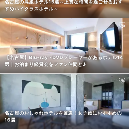
名古屋の高級ホテル15選～上質な時間を過ごせるおす
すめハイクラスホテル～
【名古屋】Blu-ray・DVDプレーヤーがあるホテル14
選｜お泊まり鑑賞会をファン仲間と♪
名古屋のおしゃれホテルを厳選！女子旅におすすめの
16選