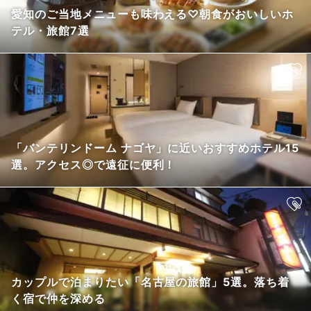
愛知のご当地メニューも味わえる♡朝食がおいしいホ
テル・旅館7選
「バンテリンドーム ナゴヤ」に近いおすすめホテル15
選。アクセス◎で遠征に便利！
カップルで泊まりたい「名古屋の旅館」5選。落ち着
く宿で仲を深める