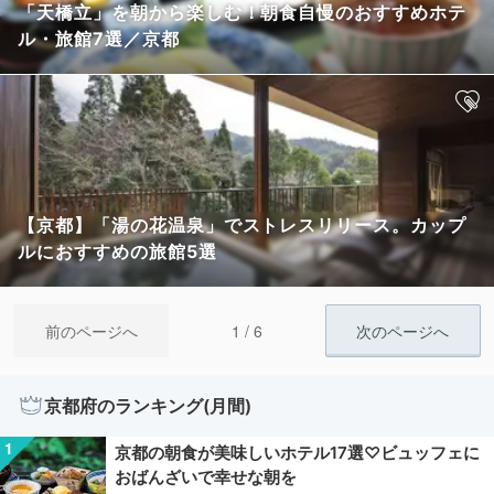
「天橋立」を朝から楽しむ！朝食自慢のおすすめホテ
ル・旅館7選／京都
【京都】「湯の花温泉」でストレスリリース。カップ
ルにおすすめの旅館5選
1 / 6
前のページへ
次のページへ
京都府のランキング(月間)
京都の朝食が美味しいホテル17選♡ビュッフェに
おばんざいで幸せな朝を