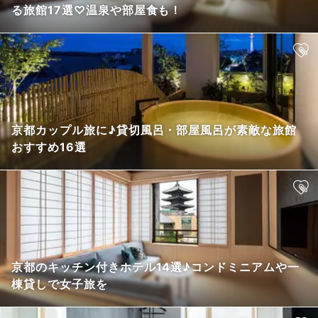
る旅館17選♡温泉や部屋食も！
京都カップル旅に♪貸切風呂・部屋風呂が素敵な旅館
おすすめ16選
京都のキッチン付きホテル14選♪コンドミニアムや一
棟貸しで女子旅を