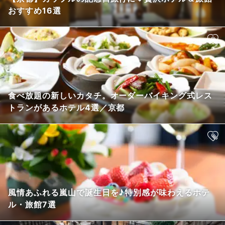
おすすめ16選
食べ放題の新しいカタチ。オーダーバイキング式レス
トランがあるホテル4選／京都
風情あふれる嵐山で誕生日を♪特別感が味わえるホテ
ル・旅館7選