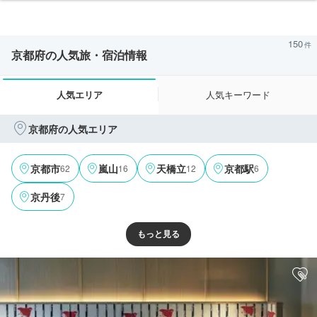
150
京都府の人気旅・宿泊情報
人気エリア
人気キーワード
京都府の人気エリア
62
16
12
6
京都市
嵐山
天橋立
京都駅
7
京丹後