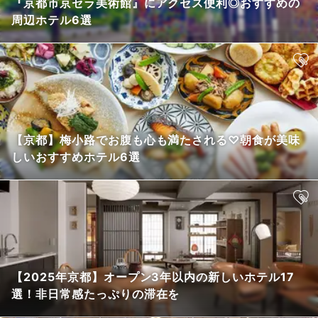
『京都市京セラ美術館』にアクセス便利◎おすすめの
周辺ホテル6選
【京都】梅小路でお腹も心も満たされる♡朝食が美味
しいおすすめホテル6選
【2025年京都】オープン3年以内の新しいホテル17
選！非日常感たっぷりの滞在を