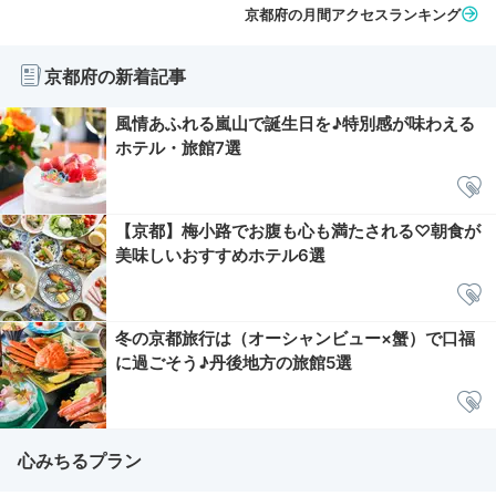
京都府の月間アクセスランキング
京都府の新着記事
風情あふれる嵐山で誕生日を♪特別感が味わえる
ホテル・旅館7選
【京都】梅小路でお腹も心も満たされる♡朝食が
美味しいおすすめホテル6選
冬の京都旅行は（オーシャンビュー×蟹）で口福
に過ごそう♪丹後地方の旅館5選
心みちるプラン