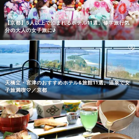
【京都】5人以上で泊まれるホテル11選。修学旅行気
分の大人の女子旅に♪
天橋立・宮津のおすすめホテル&旅館11選。温泉で女
子旅満喫♡／京都