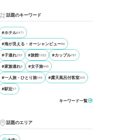
話題のキーワード
#ホテル
2471
#海が見える・オーシャンビュー
86
#子連れ
253
#旅館
1022
#カップル
781
#家族連れ
9
#女子旅
448
#一人旅・ひとり旅
346
#露天風呂付客室
205
#駅近
57
キーワード一覧
話題のエリア
5