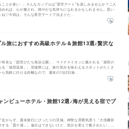
ることが多い…」そんなカップルは“星空デート”を楽しみませんか？二人
眺めれば、心が癒され、穏やかな気持ちになれるかもしれません。思い
ね♡今回は、そんな星空デートで泊まりた...
プル旅におすすめ高級ホテル＆旅館13選♪贅沢な
が有名な「国営ひたち海浜公園」、マイナスイオンに癒される「袋田の
ある「袋田温泉」。茨城県には、旅行気分を味わえるスポットがたくさ
ら気軽に行ける距離なので、週末の1泊2日旅...
ャンビューホテル・旅館12選♪海が見える宿でプ
ず近からず、週末旅行にぴったりの茨城。神聖な雰囲気漂う「大洗磯前
来する「霞ケ浦」。遠出はできないけど、気分を変えて癒されたい……。