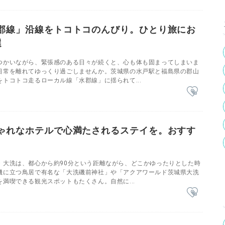
郡線」沿線をトコトコのんびり。ひとり旅にお
選
つかいながら、緊張感のある日々が続くと、心も体も固まってしまいま
日常を離れてゆっくり過ごしませんか。茨城県の水戸駅と福島県の郡山
トコトコ走るローカル線「水郡線」に揺られて...
ゃれなホテルで心満たされるステイを。おすす
・大洗は、都心から約90分という距離ながら、どこかゆったりとした時
磯に立つ鳥居で有名な「大洗磯前神社」や「アクアワールド茨城県大洗
満喫できる観光スポットもたくさん。自然に...