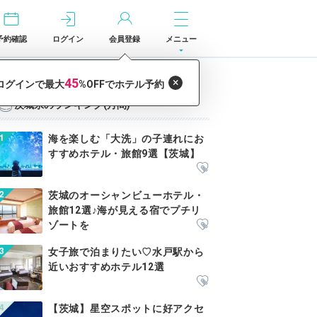
予約確認
ログイン
会員登録
メニュー
茨城県のランキング(月間)
海を楽しむ「大洗」の子連れにお
すすめホテル・旅館9選【茨城】
茨城のオーシャンビューホテル・
旅館12選♪海が見える宿でプチリ
ゾートを
女子旅で泊まりたい♡水戸駅から
近いおすすめホテル12選
【茨城】星空スポットに好アクセ