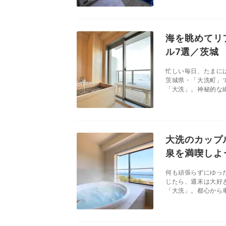
海を眺めてリ
ル7選／茨城
忙しい毎日、たまに
茨城県・「大洗町」
「大洗」。神秘的な絶
大洗のカップ
泉を満喫しよ
何も頑張らずにゆっ
じたら、週末は大好
「大洗」。都心から車