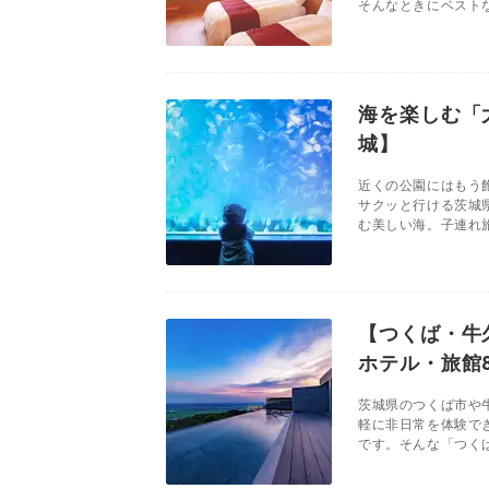
そんなときにベストな
海を楽しむ「
城】
近くの公園にはもう
サクッと行ける茨城
む美しい海。子連れ旅
【つくば・牛
ホテル・旅館
茨城県のつくば市や
軽に非日常を体験で
です。そんな「つくば