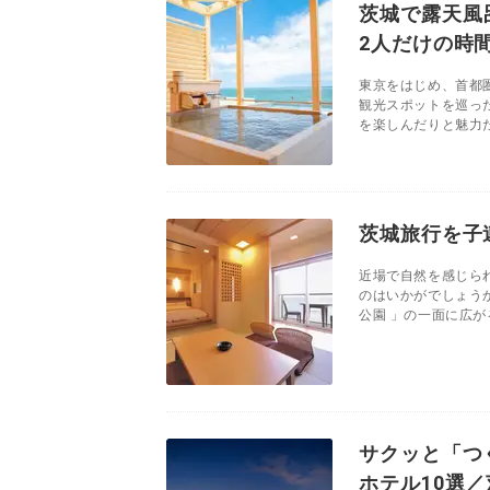
茨城で露天風
2人だけの時
東京をはじめ、首都
観光スポットを巡っ
を楽しんだりと魅力た
茨城旅行を子
近場で自然を感じら
のはいかがでしょう
公園 」の一面に広が
サクッと「つ
ホテル10選