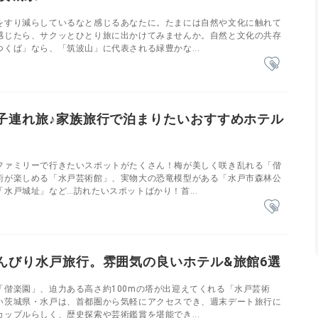
をすり減らしているなと感じるあなたに。たまには自然や文化に触れて
感じたら、サクッとひとり旅に出かけてみませんか。自然と文化の共存
くば」なら、「筑波山」に代表される緑豊かな...
子連れ旅♪家族旅行で泊まりたいおすすめホテル
ファミリーで行きたいスポットがたくさん！梅が美しく咲き乱れる「偕
術が楽しめる「水戸芸術館」、実物大の恐竜模型がある「水戸市森林公
水戸城址」など…訪れたいスポットばかり！首...
んびり水戸旅行。雰囲気の良いホテル&旅館6選
「偕楽園」、迫力ある高さ約100mの塔が出迎えてくれる「水戸芸術
い茨城県・水戸は、首都圏から気軽にアクセスでき、週末デート旅行に
ップルらしく、歴史探索や芸術鑑賞を堪能でき...