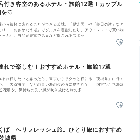
呂付き客室のあるホテル・旅館12選！カップル
間を♡
圏から気軽に訪れることができる茨城。「偕楽園」や「袋田の滝」など
たり、「おさかな市場」でグルメを堪能したり、アウトレットで買い物
っぷり。自然が豊富で温泉など癒されるスポッ...
連れで楽しむ！おすすめホテル・旅館17選
れる旅行したいと思ったら、東京からサクッと行ける「茨城県」に行く
か。「大洗海岸」などの青い海の波の音に癒されて、「国営ひたち海浜
る花畑や、気持ちの良い風が吹き抜ける緑の多...
くば」へリフレッシュ旅。ひとり旅におすすめ
／茨城県