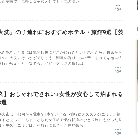
距離感で、気軽な女子旅としても人気の高い...
大洗」の子連れにおすすめホテル・旅館9選【茨
飽き飽き。たまには気分転換にどこかに行きたいと思ったら、東京から
県の「大洗」はいかがでしょう。潮風の香りに波の音、すべてを包み込
行がちょっと不安でも、ベビーグッズの貸し出...
久】おしゃれできれい♪女性が安心して泊まれる
8選
牛久市は、都内から電車で1本でいける小旅行にオススメのエリア。気
きるとあって、ちょっとした女子旅や気分転換のひとり旅にもぴったり
・牛久」エリアは、小旅行に見合った肩肘張ら...