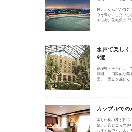
最近、なんだか自分
心を豊かにしたいと
する街、茨城県の「つ
水戸で楽しく
9選
茨城県・水戸には、
楽園」、国際的な芸
園」、歴史を感じる「
カップルでの
美しい梅の花が香る
館」。見どころの多
おすすめです。大人カ