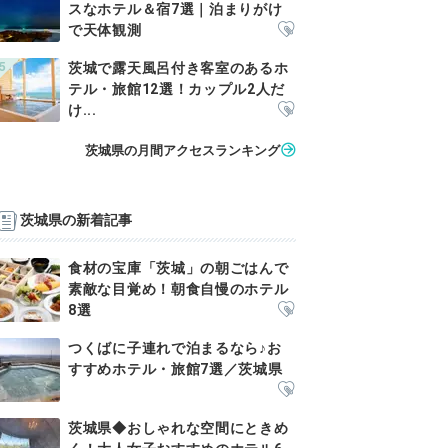
スなホテル＆宿7選｜泊まりがけ
で天体観測
茨城で露天風呂付き客室のあるホ
テル・旅館12選！カップル2人だ
け...
茨城県の月間アクセスランキング
茨城県の新着記事
食材の宝庫「茨城」の朝ごはんで
素敵な目覚め！朝食自慢のホテル
8選
つくばに子連れで泊まるなら♪お
すすめホテル・旅館7選／茨城県
茨城県◆おしゃれな空間にときめ