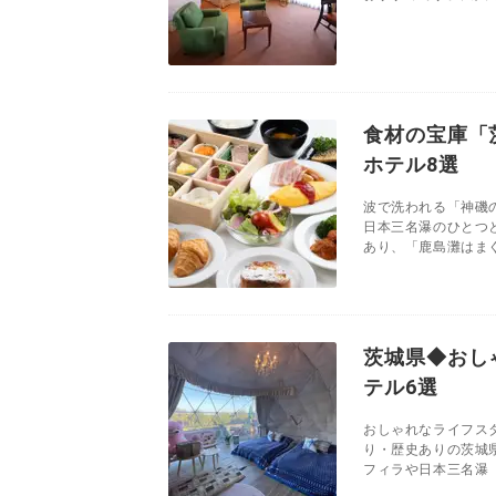
食材の宝庫「
ホテル8選
波で洗われる「神磯
日本三名瀑のひとつ
あり、「鹿島灘はまぐ
茨城県◆おし
テル6選
おしゃれなライフス
り・歴史ありの茨城
フィラや日本三名瀑「