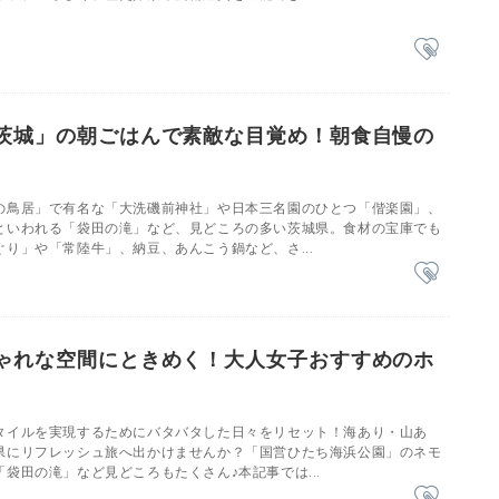
茨城」の朝ごはんで素敵な目覚め！朝食自慢の
の鳥居」で有名な「大洗磯前神社」や日本三名園のひとつ「偕楽園」、
といわれる「袋田の滝」など、見どころの多い茨城県。食材の宝庫でも
り」や「常陸牛」、納豆、あんこう鍋など、さ...
ゃれな空間にときめく！大人女子おすすめのホ
タイルを実現するためにバタバタした日々をリセット！海あり・山あ
県にリフレッシュ旅へ出かけませんか？「国営ひたち海浜公園」のネモ
袋田の滝」など見どころもたくさん♪本記事では...