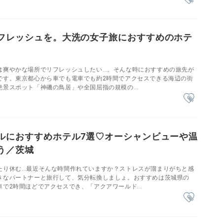
フレッシュを。大洗の女子旅におすすめのホテ
は爽やかな場所でリフレッシュしたい…。そんな時におすすめの旅先が
です。東京都心から車でも電車でも約2時間でアクセスできる海辺の街
景スポット「神磯の鳥居」や全国屈指の規模の...
ルにおすすめホテル7選♡オーシャンビューや温
う／茨城
たり休む…最近そんな時間作れていますか？ストレスが溜まりがちと感
きなパートナーと旅行して、気分転換しましょ。おすすめは茨城県の
で2時間ほどでアクセスでき、「アクアワールド...