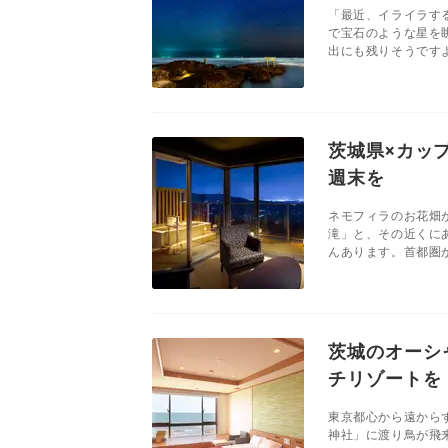
「最近、イライラす
で宝石のような星を
出にも残りそうですよ
茨城県×カッ
週末を
ネモフィラのお花畑
滝」と、その近くに
んあります。首都圏か
茨城のオーシ
チリゾートを
東京都心から遠から
神社」に渡り鳥が飛