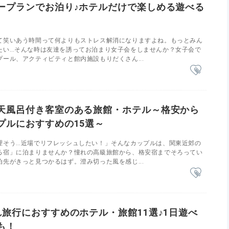
ープランでお泊り♪ホテルだけで楽しめる遊べる
て笑いあう時間って何よりもストレス解消になりますよね。もっとみん
たい…そんな時は友達を誘ってお泊まり女子会をしませんか？女子会で
ール、アクティビティと館内施設もりだくさん...
天風呂付き客室のある旅館・ホテル～格安から
プルにおすすめの15選～
理そう…近場でリフレッシュしたい！」そんなカップルは、関東近郊の
る宿」に泊まりませんか？憧れの高級旅館から、格安宿までそろってい
先がきっと見つかるはず。澄み切った風を感じ...
れ旅行におすすめのホテル・旅館11選♪1日遊べ
も！