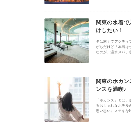
関東の水着で
けしたい！
冬は寒くてアクティ
がちだけど「本当は
なのが、温水スパ。水
関東のホカン
ンスを満喫♪
「ホカンス」とは、
るおしゃれなホテル
思い思いにステキな時