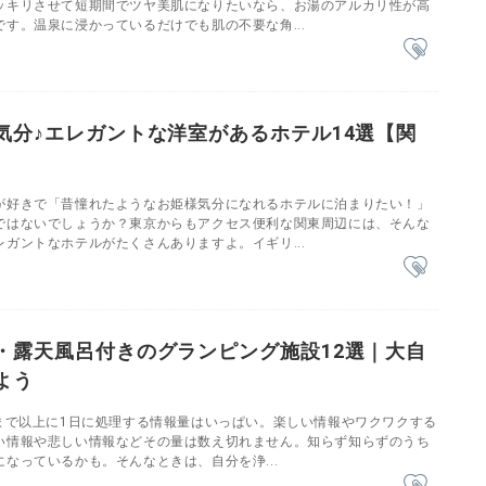
ッキリさせて短期間でツヤ美肌になりたいなら、お湯のアルカリ性が高
す。温泉に浸かっているだけでも肌の不要な角...
気分♪エレガントな洋室があるホテル14選【関
が好きで「昔憧れたようなお姫様気分になれるホテルに泊まりたい！」
ではないでしょうか？東京からもアクセス便利な関東周辺には、そんな
ガントなホテルがたくさんありますよ。イギリ...
・露天風呂付きのグランピング施設12選｜大自
よう
今まで以上に1日に処理する情報量はいっぱい。楽しい情報やワクワクする
い情報や悲しい情報などその量は数え切れません。知らず知らずのうち
なっているかも。そんなときは、自分を浄...