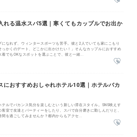
入れる温水スパ5選｜寒くてもカップルでお出か
ブになれず、ウィンタースポーツも苦手。彼と2人でいても家にこもり
せっかくのデート、どこかに出かけたい！」そんなカップルにおすすめ
着でもOKなスポットを選ぶことで、彼と一緒...
スにおすすめおしゃれホテル10選｜ホテルバカ
ホテルでバカンス気分を楽しむという新しい滞在スタイル。SNS映えす
の客室で友達とパーティーをしたり、スパで自分磨きに勤しんだりと、
間を過ごしてみませんか？都内からもアクセ...