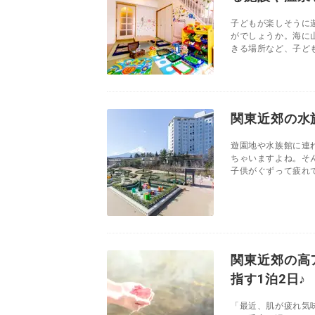
子どもが楽しそうに
がでしょうか。海に
きる場所など、子ども
関東近郊の水
遊園地や水族館に連
ちゃいますよね。そ
⼦供がぐずって疲れて
関東近郊の高
指す1泊2日♪
「最近、肌が疲れ気