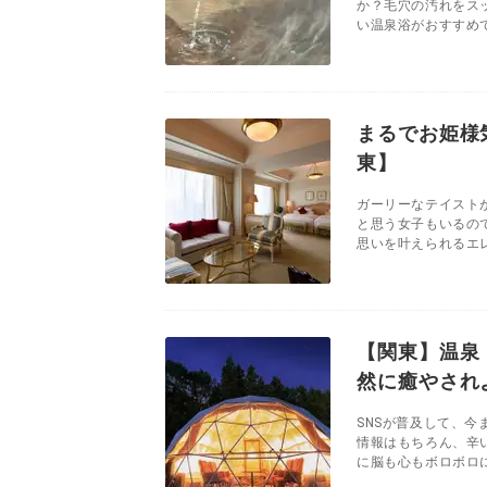
か？毛穴の汚れをス
い温泉浴がおすすめで
まるでお姫様
東】
ガーリーなテイスト
と思う女子もいるの
思いを叶えられるエレ
【関東】温泉
然に癒やされ
SNSが普及して、
情報はもちろん、辛
に脳も心もボロボロに