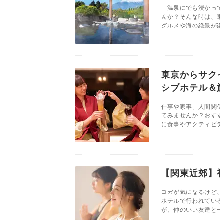
「温泉にでも浸かっ
んか？そんな時は、
グルメや海の絶景が楽
東京からサク
シブホテル＆
仕事や家事、人間関
てみませんか？おす
に食事やアクティビテ
【関東近郊】
ヨガが気になるけど
ホテルで行われてい
が、仲のいい友達と一