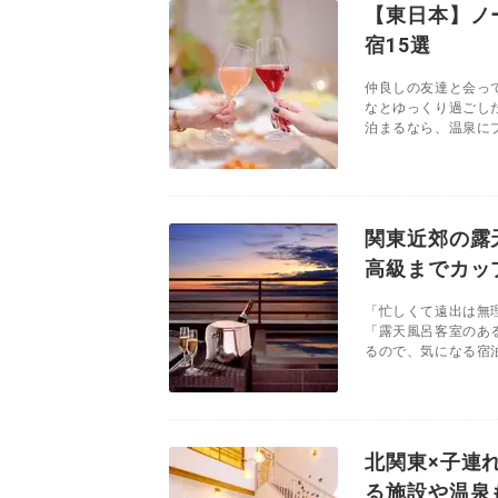
【東日本】ノ
宿15選
仲良しの友達と会っ
なとゆっくり過ごし
泊まるなら、温泉にプ
関東近郊の露
高級までカッ
「忙しくて遠出は無
「露天風呂客室のあ
るので、気になる宿泊
北関東×子連
る施設や温泉