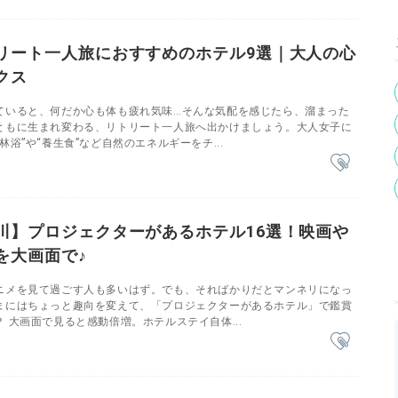
リート一人旅におすすめのホテル9選｜大人の心
クス
ていると、何だか心も体も疲れ気味…そんな気配を感じたら、溜まった
ともに生まれ変わる、リトリート一人旅へ出かけましょう。大人女子に
林浴”や“養生食”など自然のエネルギーをチ...
川】プロジェクターがあるホテル16選！映画や
を大画面で♪
ニメを見て過ごす人も多いはず。でも、そればかりだとマンネリになっ
まにはちょっと趣向を変えて、「プロジェクターがあるホテル」で鑑賞
 大画面で見ると感動倍増。ホテルステイ自体...