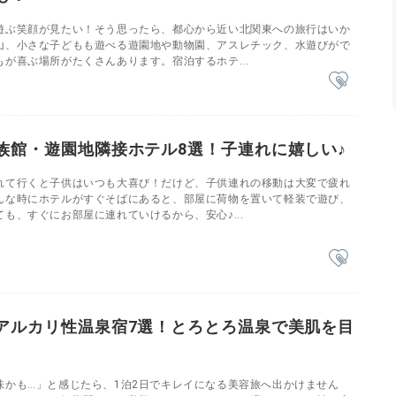
遊ぶ笑顔が見たい！そう思ったら、都心から近い北関東への旅行はいか
山、小さな子どもも遊べる遊園地や動物園、アスレチック、水遊びがで
が喜ぶ場所がたくさんあります。宿泊するホテ...
族館・遊園地隣接ホテル8選！子連れに嬉しい♪
れて行くと子供はいつも大喜び！だけど、子供連れの移動は⼤変で疲れ
んな時にホテルがすぐそばにあると、部屋に荷物を置いて軽装で遊び、
も、すぐにお部屋に連れていけるから、安心♪...
アルカリ性温泉宿7選！とろとろ温泉で美肌を目
味かも…」と感じたら、1泊2日でキレイになる美容旅へ出かけません