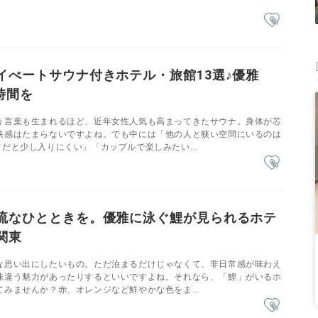
イべートサウナ付きホテル・旅館13選♪優雅
時間を
う言葉も生まれるほど、近年女性人気も高まってきたサウナ。身体が芯
快感はたまらないですよね。でも中には「他の人と狭い空間にいるのは
だと少し入りにくい」「カップルで楽しみたい...
流なひとときを。優雅に泳ぐ鯉が見られるホテ
関東
な思い出にしたいもの。ただ泊まるだけじゃなくて、非日常感が味わえ
味違う魅力があったりするといいですよね。それなら、「鯉」がいるホ
みませんか？赤、オレンジなど鮮やかな色をま...