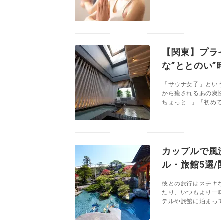
【関東】プラ
な”ととのい”
「サウナ女子」とい
から癒されるあの爽
ちょっと…」「初めて
カップルで風
ル・旅館5選/
彼との旅行はステキ
たり、いつもより一
テルや旅館に泊まって