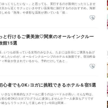
てゆっくりしたいな～」と思っても、実行するのが面倒だったりしませ
東京から近くサクッといきやすい温泉地に旅行するのがおすすめ。海鮮
しめる「熱海」や多彩な温泉が湧いている「箱...
っと行けるご褒美旅♡関東のオールインクルー
旅館15選
係…いつも頑張っている女性のみなさん、たまには自分にご褒美をあげ
すめしたいのが、オールインクルーシブのホテル＆旅館です。宿泊料金
ィ料金が含まれているから、予約だけしてあと...
初心者でもOK♪ヨガに挑戦できるホテル＆宿5選
、いきなり本格的なスクールに通うのはハードルが高い…そんな時は、
る初心者OKのヨガプログラムに参加しませんか？一人参加もアリです
緒ならリラックスして楽しめそう♪今回は関東...