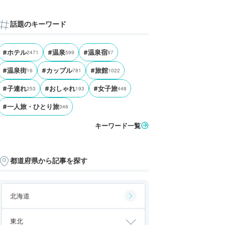
話題のキーワード
#ホテル
2471
#温泉
599
#温泉宿
87
#温泉街
16
#カップル
781
#旅館
1022
#子連れ
253
#おしゃれ
193
#女子旅
448
#一人旅・ひとり旅
346
キーワード一覧
都道府県から記事を探す
北海道
東北