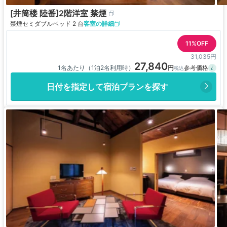
[井筒楼 陸番]2階洋室 禁煙
禁煙
セミダブルベッド 2 台
客室の詳細
11%OFF
31,035円
27,840
1名あたり（1泊2名利用時）
日付を指定して宿泊プランを探す