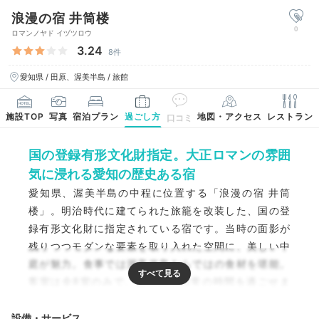
浪漫の宿 井筒楼
0
ロマンノヤド イヅツロウ
3.24
8件
愛知県 / 田原、渥美半島 / 旅館
施設TOP
写真
宿泊プラン
過ごし方
地図・アクセス
レストラン
口コミ
国の登録有形文化財指定。大正ロマンの雰囲
気に浸れる愛知の歴史ある宿
愛知県、渥美半島の中程に位置する「浪漫の宿 井筒
楼」。明治時代に建てられた旅籠を改装した、国の登
録有形文化財に指定されている宿です。当時の面影が
残りつつモダンな要素を取り入れた空間に、美しい中
庭が魅力。食事では渥美半島ならではの食材を堪能。
客室は全8室のみで、贅沢に非日常の時間を過ごせま
す。
設備・サービス