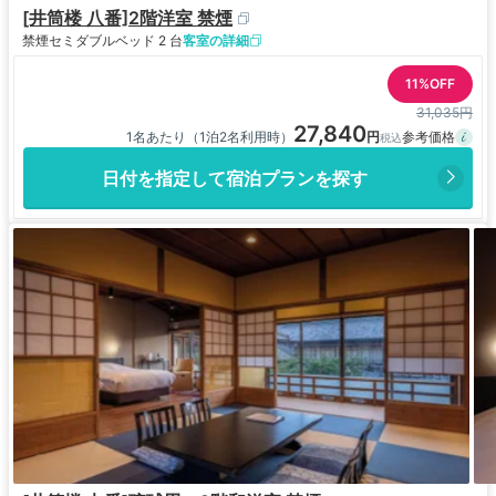
[井筒楼 八番]2階洋室 禁煙
禁煙
セミダブルベッド 2 台
客室の詳細
11%OFF
31,035円
27,840
1名あたり（1泊2名利用時）
日付を指定して宿泊プランを探す