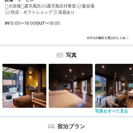
大浴場
露天風呂
露天風呂付客室
宴会場
売店・ギフトショップ
送迎あり
編集部おすすめの３つのポイント
IN
15:00〜18:00
OUT
〜18:00
囲炉裏のある土間や木の廊下…大正ロマンの世界に浸る館
ホテルの紹介と売上のしくみ
内
それぞれ異なる意匠が魅力！全8室のみのレトロモダンな
写真
客室
冬季には天然とらふぐを堪能できる、自慢の会席料理
写真をすべて見る
宿泊プラン