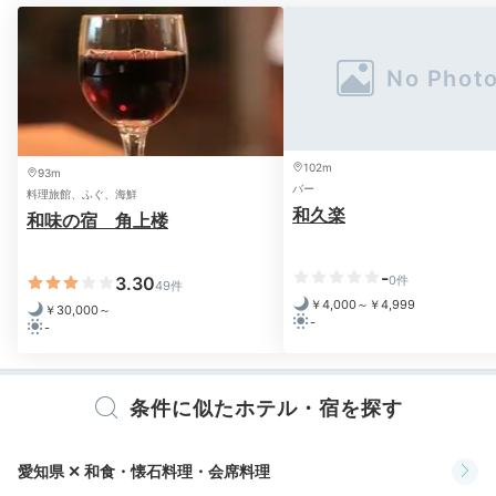
スタンダード会席
会席
夕食は、本館「角上楼」のお食事処で地魚会席料理。鮮
度抜群の旬の地魚をはじめ、岩ガキやカサゴ、渥美豚な
ど郷土食材を堪能できます。10～3月にはとらふぐも！
102m
93m
コラーゲン豊富なとらふぐを、刺身やから揚げ、白子な
バー
料理旅館、ふぐ、海鮮
どでいただけます。
和久楽
和味の宿 角上楼
-
3.30
0件
49件
Relax
￥4,000～￥4,999
￥30,000～
-
-
20:30
大浴場で美肌の湯を♪
条件に似たホテル・宿を探す
1日の疲れを癒す
愛知県 ✕ 和食・懐石料理・会席料理