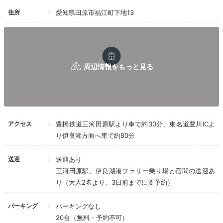
住所
愛知県田原市福江町下地13
アクセス
豊橋鉄道三河田原駅より車で約30分、東名道豊川ICよ
井筒楼 参番
井筒
り伊良湖方面へ車で約80分
「雪月花」がコンセプトの客室は全8室。和室、洋室、
和洋室があり、それぞれが異なる雰囲気です。
テラスや
送迎
送迎あり
露天風呂付き、2間続き、琉球畳など
の個性豊かな客室
三河田原駅、伊良湖港フェリー乗り場と宿間の送迎あ
から、自分好みのお部屋を選びましょう。
り（大人2名より、3日前までに要予約）
パーキング
パーキングなし
20台（無料・予約不可）
Freetime