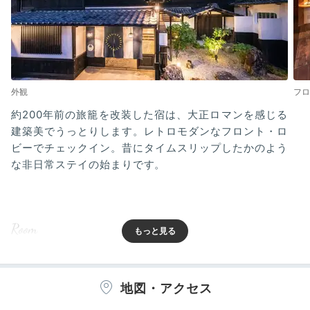
外観
フロ
約200年前の旅籠を改装した宿は、大正ロマンを感じる
建築美でうっとりします。レトロモダンなフロント・ロ
ビーでチェックイン。昔にタイムスリップしたかのよう
な非日常ステイの始まりです。
Room
15:30
歴史を感じて寛ぐ
地図・アクセス
個性豊かな全8室