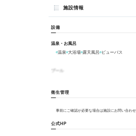
施設情報
設備
温泉・お風呂
温泉
大浴場
露天風呂
ビューバス
プール
リラクゼーション
衛生管理
岩盤浴
エステ・マッサージ
飲食
公式HP
レストラン
バー