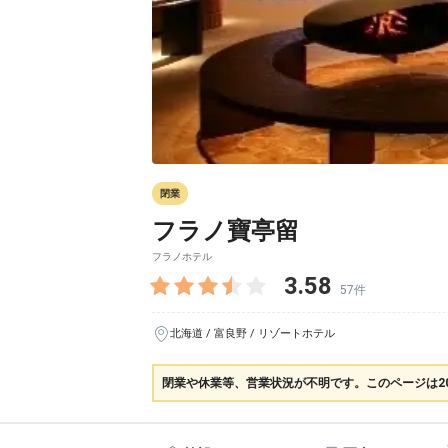
閉業
フラノ寶亭留
フラノホテル
3.58
57件
北海道 / 富良野 / リゾートホテル
閉業や休業等、営業状況が不明です。このページは2