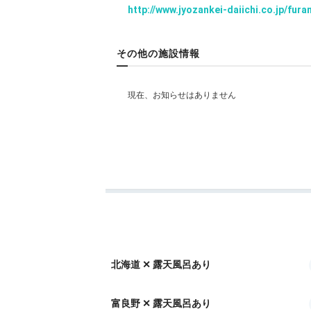
http://www.jyozankei-daiichi.co.jp/fura
ベビー＆子供関連
その他の施設情報
部屋情報
和室
和洋室
洋室
スイート
インターネ
その他館内施設
売店・ギフトショップ
アメニティ
テレビ
冷蔵庫
エアコン
スリッパ
セー
シャワーキャップ
タオル
バスタオル
ド
北海道 ✕ 露天風呂あり
※設備・アメニティは、確認が取れている情報を表
富良野 ✕ 露天風呂あり