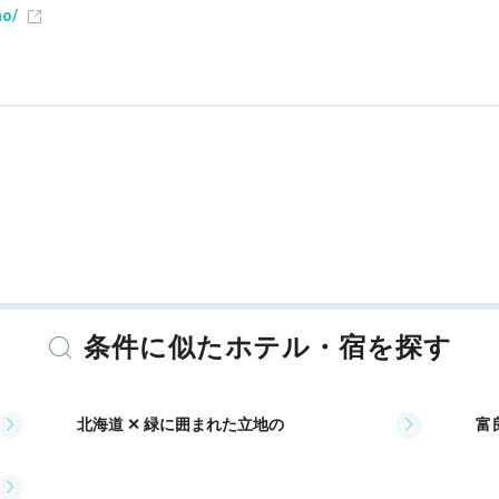
no/
ット利用可能
条件に似たホテル・宿を探す
フティボックス
洗浄機付トイレ
歯ブラシ
カミソリ
洗顔
シャンプー
コ
ライヤー
お茶セット
電気ポット
北海道 ✕ 緑に囲まれた立地の
富
示しています。