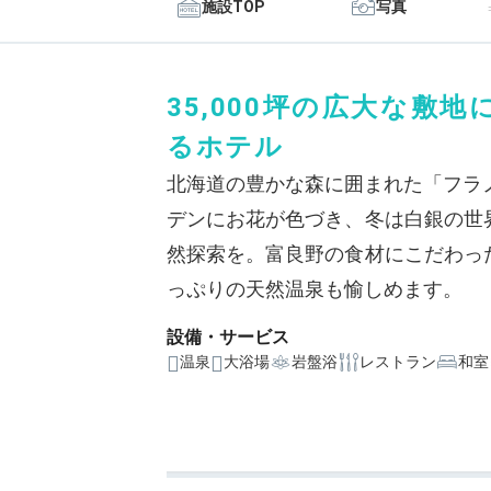
施設TOP
写真
35,000坪の広大な敷
るホテル
北海道の豊かな森に囲まれた「フラ
デンにお花が色づき、冬は白銀の世
然探索を。富良野の食材にこだわっ
っぷりの天然温泉も愉しめます。
設備・サービス
温泉
大浴場
岩盤浴
レストラン
和室