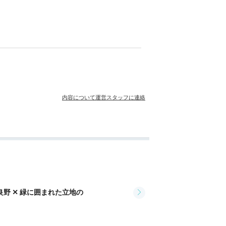
内容について運営スタッフに連絡
ンディショナー
ボディソープ
良野 ✕ 緑に囲まれた立地の