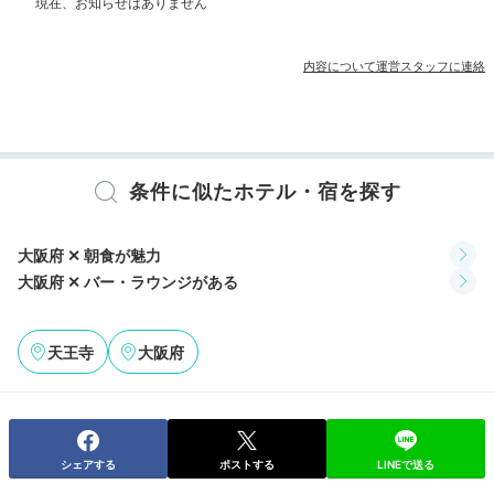
その他館内施設
内容について運営スタッフに連絡
宴会場
売店・ギフトショップ
卓球台
カラオケルーム
アメニティ
テレビ
冷蔵庫
エアコン
スリッパ
洗浄機付トイレ
パジャマ
条件に似たホテル・宿を探す
歯ブラシ
カミソリ
洗顔
シャンプー
リンス
コンディショナー
ボディソープ
シャワーキャップ
入浴剤
タオル
バスタオル
ドライヤー
お茶セット
電気ポット
加湿器
大阪府 ✕ 朝食が魅力
大阪府 ✕ バー・ラウンジがある
※設備・アメニティは、確認が取れている情報を表示しています。
天王寺
大阪府
シェアする
ポストする
LINEで送る