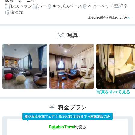
レストラン
バー
キッズスペース
ベビーベッド
洋室
宴会場
編集部おすすめの３つのポイント
ホテルの紹介と売上のしくみ
宿泊客はアフタヌーンティー付き♪ドリンクも飲み放題
写真
カラオケ、卓球、ダーツ、ゲームコーナーなど遊ぶ施設
が充実！
和or洋選べる朝食。どちらも手作りピザ体験とミニビュ
ッフェ付
写真をすべて見る
料金プラン
夏休み＆秋旅フェア！
8/20(木) 9:59まで ※対象施設のみ