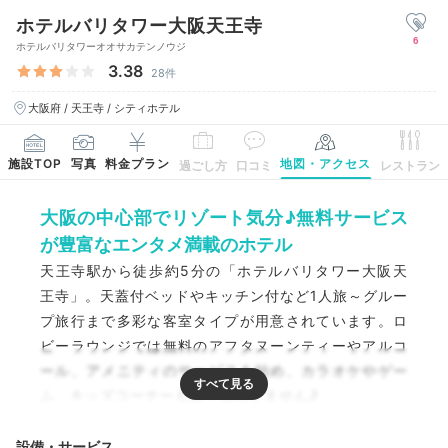
ホテルバリタワー大阪天王寺
6
ホテルバリタワーオオサカテンノウジ
3.38
28件
大阪府 / 天王寺 / シティホテル
施設TOP
写真
料金プラン
地図・アクセス
過ごし方
口コミ
レストラン
大阪の中心部でリゾート気分♪無料サービス
が豊富なエンタメ満載のホテル
天王寺駅から徒歩約5分の「ホテルバリタワー大阪天
王寺」。天蓋付ベッドやキッチン付など1人旅～グルー
プ旅行まで多彩な客室タイプが用意されています。ロ
ビーラウンジでは無料のアフタヌーンティーやアルコ
ール、アメニティのサービスを始め、カラオケやゲー
ム、キッズコーナーもあり退屈しません♪
設備・サービス