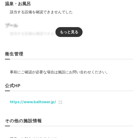
温泉・お風呂
プール
リラクゼーション
衛生管理
飲食
レストラン
バー
ラウンジ
公式HP
ベビー＆子供関連
https://www.balitower.jp/
キッズスペース
ベビーベッド
ベッドガード
貸ベビーカー
その他の施設情報
部屋情報
洋室
スイート
インターネット利用可能
Wi-Fi利用可能