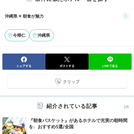
お部屋には猫足のバスタブが備え付けられていて、スタ
ッフが厳選した音楽も。窓を開けて開放的なお風呂を楽
しんでみては。アロマオイルのディフューザーもあるの
沖縄県 ✕ 朝食が魅力
で、いい香りに包まれて旅の疲れを癒しましょう。
今帰仁
沖縄県
moni.yrey
LUSHで購入したバスボムを使って泡風呂を楽しみまし
シェアする
ポストする
LINEで送る
た！ 普段入れないようなステキなお風呂で、リゾート
+1
感を味わうことができました。
クリップ
紹介されている記事
2件
Bar
21:00
『朝食バスケット』があるホテルで充実の朝時間
を♩おすすめ5選/全国
寝る前の夜カフェ