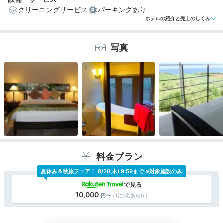
クリーニングサービス
パーキングあり
ホテルの紹介と売上のしくみ
編集部おすすめの３つのポイント
写真
1日3組限定の宿泊。全室プライベートに配慮したヴィラ
タイプ
朝食は美味しいサンドイッチ♪ビーチでかわいいピクニッ
ク
ティーヌ浜とトケイ浜の近く。宿から徒歩5分圏内に天然
のビーチ
料金プラン
夏休み＆秋旅フェア！
8/20(木) 9:59まで ※対象施設のみ
10,000
（1泊1名あたり）