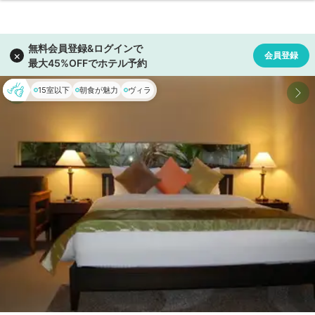
15室以下
朝食が魅力
ヴィラ