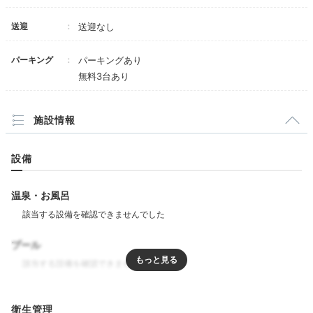
早速、お部屋の中を見て周り、素敵な空間をたくさん写
真に収めました。母が誕生日でしたので、宿の方にお部
+4
送迎
送迎なし
屋の装飾をお願いしておきました！大成功！
パーキング
パーキングあり
無料3台あり
Dinner
施設情報
18:00
設備
中庭でバーベキュー
沖縄県産豚肉＆野菜
温泉・お風呂
プール
リラクゼーション
衛生管理