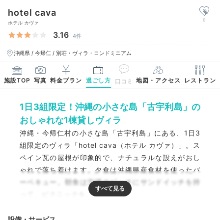
hotel cava
0
ホテル カヴァ
3.16
4件
沖縄県 / 今帰仁 / 別荘・ヴィラ・コンドミニアム
施設TOP
写真
料金プラン
過ごし方
地図・アクセス
レストラン
口コミ
1日3組限定！沖縄の小さな島「古宇利島」の
おしゃれな1棟貸しヴィラ
沖縄・今帰仁村の小さな島「古宇利島」にある、1日3
組限定のヴィラ「hotel cava（ホテル カヴァ）」。ス
ペイン瓦の屋根が印象的で、ナチュラルな設えがおし
ゃれで落ち着けます。夕食は沖縄県産食材を使ったバ
ーベキュー。朝食は穴場のビーチにサンドイッチを持
って、ピクニックを。
設備・サービス