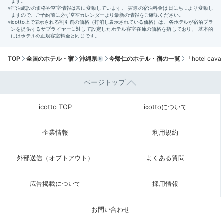
2日目
TOP
全国のホテル・宿
沖縄県
今帰仁のホテル・宿の一覧
「hotel c
Morning
ページトップ
07:00
icotto TOP
icottoについて
海音に包まれる
朝のマインドフルネス
企業情報
利用規約
外部送信（オプトアウト）
よくある質問
広告掲載について
採用情報
お問い合わせ