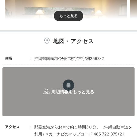
地図・アクセス
住所
沖縄県国頭郡今帰仁村字古宇利2593-2
客室
Woody1028さんの投稿
お部屋は全て一棟貸しのヴィラタイプ。アースカラーで
整えられていて、落ち着けます。バルコニーも付いてい
て、1日3組限定なのでプライベート感は抜群。全室ク
イーンズサイズのベッドを備えゆったり過ごせます。
アクセス
那覇空港からお車で約１時間3０分。（沖縄自動車道を
moni.yrey
利用）※カーナビのマップコード 485 722 875*21