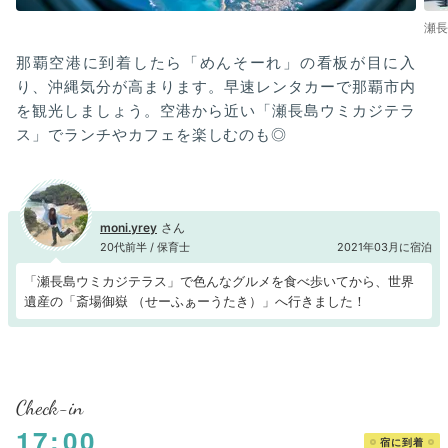
瀬長
那覇空港に到着したら「めんそーれ」の看板が目に入
り、沖縄気分が高まります。早速レンタカーで那覇市内
を観光しましょう。空港から近い「瀬長島ウミカジテラ
ス」でランチやカフェを楽しむのも◎
moni.yrey
20代前半 / 保育士
2021年03月に宿泊
「瀬長島ウミカジテラス」で色んなグルメを食べ歩いてから、世界
遺産の「斎場御嶽 （せーふぁーうたき）」へ行きました！
Check-in
17:00
宿に到着