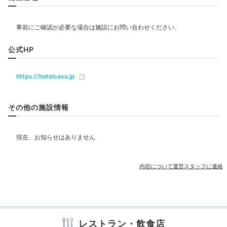
飲食
BBQ
BB
公式HP
†きんのじ†さんの投稿
ベビー＆子供関連
夕食はライトアップされた中庭でわいわいバーベキュー
を。沖縄県産豚肉や鶏肉、牛ステーキ、野菜、海ブドウ
https://hotelcava.jp
のサラダが付いています。火起こしから片づけまでやっ
部屋情報
てくれるので、楽に楽しめるのがいいところ。
その他の施設情報
その他館内施設
クリーニングサービス
moni.yrey
内容について運営スタッフに連絡
お肉や食材の量や種類が沢山あり、満腹になりました！
アメニティ
特に大きなステーキが美味しかった。海ぶどうやゴーヤ
+1
テレビ
冷蔵庫
エアコン
スリッパ
洗浄機付トイレ
歯ブラシ
など沖縄食材も味わえたのも良かったです！
カミソリ
洗顔
シャンプー
コンディショナー
ボディソープ
タオル
バスタオル
ドライヤー
お茶セット
電子レンジ
電気ポット
加湿器
レストラン・飲食店