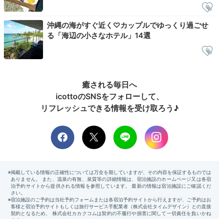
中庭の水音をBGMに
沖縄の海がすぐ近く♡カップルでゆっくり過ごせ
る「海辺の小さなホテル」14選
癒される毎日へ
icottoのSNSをフォローして、
リフレッシュできる情報を受け取ろう♪
バーカウンター
まめちよさんの投稿
夜は宿泊者専用のラウンジで一杯いかがでしょう。ゆっ
たりしたソファに腰かけて、中庭で流れる水音に耳を傾
けてのんびり。アルコール以外にもソフトドリンクやコ
ーヒーもあり、夜カフェとしても利用できますよ。