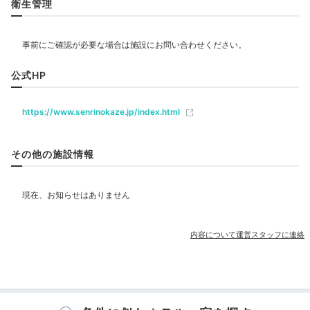
衛生管理
リラクゼーション
サウナ
公式HP
飲食
レストラン
https://www.senrinokaze.jp/index.html
大浴場露天風呂「千の湯」で水平線をみながら温泉に浸
ベビー＆子供関連
その他の施設情報
かったり、内湯「里の湯」のサウナでリフレッシュする
のも◎。
眺望の良い貸切風呂「風見台」からは美しい夕
部屋情報
陽も
。湯上りのアイスキャンディーのサービスも嬉しい
♪
和室
和洋室
洋室
インターネット利用可能
Wi-Fi利用可能
露天風呂付客室
内容について運営スタッフに連絡
その他館内施設
mamama.no.re6
宴会場
売店・ギフトショップ
カラオケルーム
お部屋で海の音を聞きながらアルコールを頂きました。就寝前にお