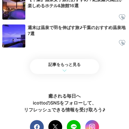
楽しめるホテル&旅館16選
Check-out
10:00
宿を出発
週末は温泉で羽を伸ばす旅♪千葉のおすすめ温泉地
お腹いっぱい
7選
口福な気分で出発
記事をもっと見る
癒される毎日へ
icottoのSNSをフォローして、
リフレッシュできる情報を受け取ろう♪
温泉と海景色に癒されて、夕朝食は館山の美味しいもの
でお腹いっぱい。心もお腹も満足になったら次の観光