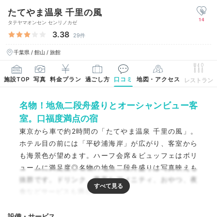
たてやま温泉 千里の風
14
タテヤマオンセン センリノカゼ
3.38
29件
千葉県 / 館山 / 旅館
施設TOP
写真
料金プラン
過ごし方
口コミ
地図・アクセス
レストラン
名物！地魚二段舟盛りとオーシャンビュー客
室。口福度満点の宿
東京から車で約2時間の「たてやま温泉 千里の風」。
ホテル目の前には「平砂浦海岸」が広がり、客室から
も海景色が望めます。ハーフ会席＆ビュッフェはボリ
ュームに満足度◎名物の地魚二段舟盛りは写真映えも
抜群です。ドリンク、豊富なアメニティ、おやつ、夜
食などサービスも満点。
設備・サービス