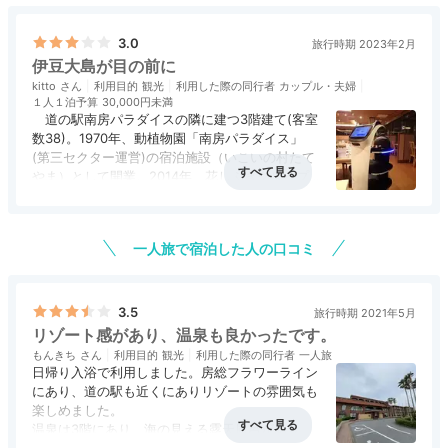
カジュアル和室
プレ
海景色を望むなら
「カジュアル和室」や「スマート和モ
3.0
旅行時期 2023年2月
ダン」がおすすめです
。露天風呂付き客室の「プレミア
伊豆大島が目の前に
ム和モダン」で開放的な湯あみを楽しむのも◎。浴衣に
kitto
利用目的
観光
利用した際の同行者
カップル・夫婦
１人１泊予算
30,000円未満
着替えて海を眺めながらビールを一杯…。のんびり寛ぎ
道の駅南房パラダイスの隣に建つ3階建て(客室
ましょう。
数38)。1970年、動植物園「南房パラダイス」
(第三セクター運営)の宿泊施設（いこいの村たて
やま）として開業。2014年、花しぶきグループ
が買収、12月に「たてやま温泉千里の風」として
アクセス
3.0
コスパ
2.0
客室
3.5
接客対応
3.5
風呂
3.5
リニューアルオープン。
食事・ドリンク
3.5
バリアフリー
評価なし
今回はカジュアル和室(37㎡)、2階、オーシャ
mamama.no.re6
一人旅で宿泊した人の口コミ
ンビュー。といっても、県道や防風林を間に挟む
ので、海までは少し距離がある。
お部屋から海を見ながらビールで乾杯。一杯飲んでから
部屋は10畳、広縁にテーブルと椅子２脚と標準
お風呂に入ってゆっくり過ごしました。
+1
的な仕様。ベランダはあるが狭いので、風にあた
3.5
旅行時期 2021年5月
る程度。無料WiFi、ポット、金庫、ドライヤーな
リゾート感があり、温泉も良かったです。
ど、設備・アメニティーに不足はないが、冷蔵庫
もんきち
利用目的
観光
利用した際の同行者
一人旅
に、新ジャンル（第3のビール）やジュース、ミ
日帰り入浴で利用しました。房総フラワーライン
ネラルなど10本程度の飲み物があり、全て無料、
にあり、道の駅も近くにありリゾートの雰囲気も
というのは嬉しい。
楽しめました。
無料といえば、ラウンジで16:30からビールが
Dinner
温泉は3階にあり、海の見える露天風呂がありま
無料とあったので、期待して行ったら、100mlの