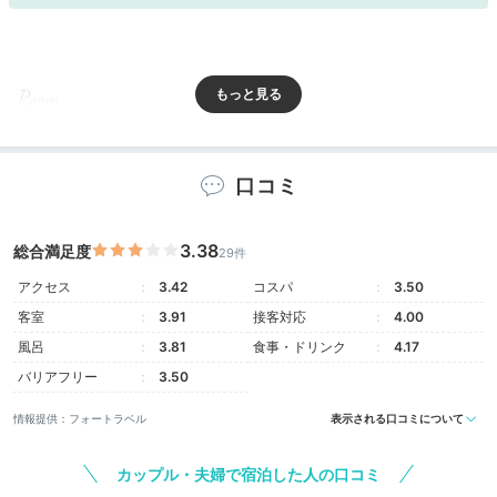
Room
16:00
海をみながら
口コミ
お部屋で乾杯
3.38
総合満足度
29件
アクセス
3.42
コスパ
3.50
客室
3.91
接客対応
4.00
風呂
3.81
食事・ドリンク
4.17
バリアフリー
3.50
情報提供：フォートラベル
表示される口コミについて
カップル・夫婦で宿泊した人の口コミ