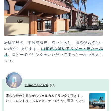
房総半島の「平砂浦海岸」沿いにあり、海風が気持ちい
い場所にあります。
山景色も望めてリゾート感たっぷ
り
。ロビーでドリンクをいただいてほっと一息つきまし
ょう。
mamama.no.re6
素敵な景色を見ながら
ウェルカムドリンク
を頂きまし
た！フロント横にあるアメニティもかなり豊富でした！
+3