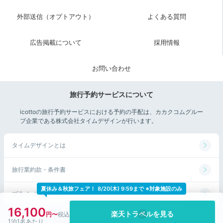
外部送信（オプトアウト）
よくある質問
「赤山地下壕跡」は、かつて戦時中に館山海軍航空隊が
広告掲載について
採用情報
防空壕として利用していた
戦争遺跡
です。自然の山をく
り抜いた姿は圧巻。ヘルメット着用で安全に見学できま
お問い合わせ
すよ。
旅行予約サービスについて
icottoの旅行予約サービスにおける予約の手配は、カカクコムグルー
Sightseeing
プ企業である株式会社タイムデザインが行います。
12:00
宿から車で約30分
タイムデザインとは
“崖の観音”がスゴい
船形山大福寺 崖観音
旅行業約款・条件書
夏休み＆秋旅フェア！
8/20(木) 9:59まで ※対象施設のみ
プライバシーポリシー
16,100
楽天トラベルを見る
1泊1名あたり
©Kakaku.com, Inc. All Rights Reserved.