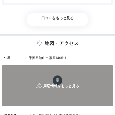
す。褐色の炭酸水素塩で温泉の感じもしっかりあ
18:30
缶ビールで、おひとり様1本とのこと。ちょっと
アクセス
評価なし
コスパ
評価なし
客室
評価なし
接客対応
評価なし
りました。館内はとても綺麗でした。宿泊してゆ
期待し過ぎ。
風呂
4.0
食事・ドリンク
評価なし
バリアフリー
評価なし
っくりしてみたいと思いました。
名物！2段舟盛り
温泉大浴場(11:30～24:00,5:00～10:00)は3
口コミをもっと見る
階。内湯・露天・サウナがあり、夜間に男女を入
鮮魚がたっぷり
替える。タオルは部屋から持参。
露天風呂は屋根付きの半露天。南欧を思わせる
アーチ状の壁越しに太平洋を望み、海からの風が
心地よい。正面に大きく見える島が伊豆大島と聞
いて、あまりの近さに驚く。
地図・アクセス
夕食(18:00～20:30)はダイニング「KOOBEI」
(1階)で「ハーフ・バイキング」。オフシーズン
の平日とあってゲストは10組程度。
住所
千葉県館山市藤原1495-1
最初に派手な「二段舟盛り」がテーブルに並べ
られる。紙の大漁旗に名前入りと、子供連れなら
喜ぶかもしれないが、大人には気恥ずかしい。
「オーダービュッフェ」は、タブレットで注文も
でき、猫ロボが配膳してくれる。便利で面白い。
船盛やオープンキッチン、蟹の食べ放題と派手
な演出が目につくが、料理自体はごく普通。刺身
夕食は
お刺身の2段盛り
や鮑、金目鯛などの高級食材を
は美味しかったが、その他に特筆すべきものがな
使った会席料理の他にビュッフェを提供。伏姫牛のロー
いのが惜しい。アイスクリームが食べ放題なのは
ストビーフ、海鮮焼きなども食べ放題でボリューム満点
ポイントが高い。
です。
朝食(7:30～9:00)も「KOOBEI」でバイキング