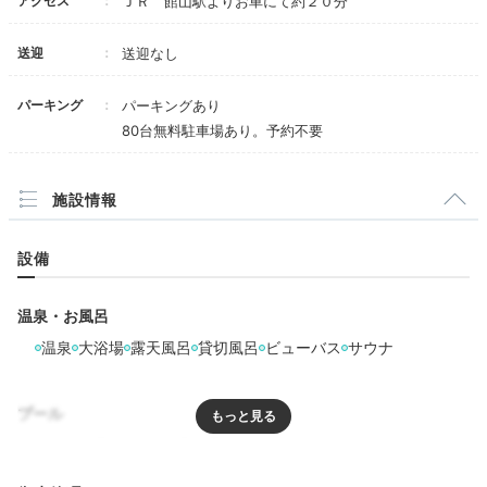
アクセス
ＪＲ 館山駅よりお車にて約２０分
形式。和食中心に品数もまずまずなのだが、焼き
魚やオムレツが冷たい。ご飯もイマイチといった
ところ。
送迎
送迎なし
今回のスタンダードプラン(2食付)は一人2万円
mamama.no.re6
パーキング
超。設備や飲み物など、いいところもあるのだ
パーキングあり
が、料金を考えると辛口評価に・・・。「全国
80台無料駐車場あり。予約不要
二段の舟盛りが豪華すぎてテンション上がりまくり！
魚
割」のお陰で1万円台後半になったが、それでも
も新鮮で美味しかった。食べ放題のサラダなどはビニー
+3
割高感は拭えない。
ル手袋をするなど衛生対策バッチリでした。
※「1人１泊予算」は「全国割」前の金額
施設情報
設備
Onsen
温泉・お風呂
21:00
温泉
大浴場
露天風呂
貸切風呂
ビューバス
サウナ
眺望良しの露天風呂で
心のお洗濯をしよう
プール
プール
屋外プール
子供用プール