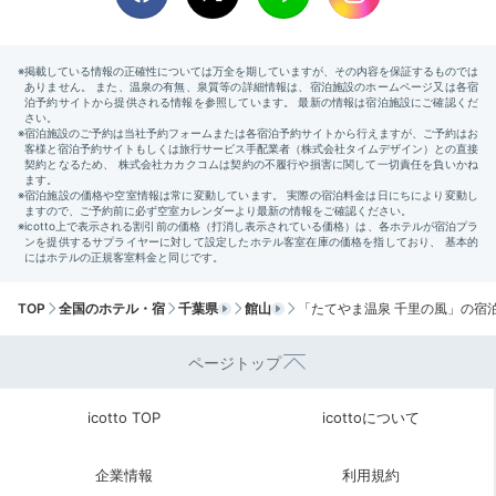
へ。
Sightseeing
11:00
宿から車で約18分
館山の史跡を巡る
歴史遺構
TOP
全国のホテル・宿
千葉県
館山
「たてやま温泉 千里の風」の宿
ページトップ
icotto TOP
icottoについて
企業情報
利用規約