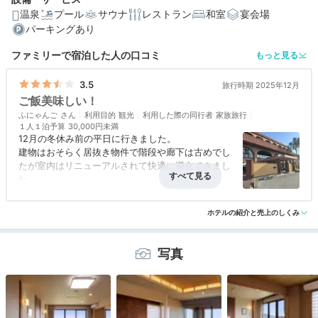
温泉
プール
サウナ
レストラン
和室
宴会場
パーキングあり
編集部おすすめの３つのポイント
ファミリーで宿泊した人の口コミ
もっと見る
海も山景色も♪「平砂浦海岸」がみえるオーシャンビュー
な立地
3.5
旅行時期 2025年12月
ご飯美味しい！
名物！地魚二段舟盛り＆ボリューム満点のビュッフェ
ふにゃんご
利用目的
観光
利用した際の同行者
家族旅行
１人１泊予算
30,000円未満
太平洋がみえる大浴場露天風呂「千の湯」。富士山ビュ
12月の冬休み前の平日に行きました。
ーも♪
建物はおそらく居抜き物件で階段や廊下は古めでし
たが室内はリニューアルされて快適に滞在できまし
た。
基本オールインクルーシヴなので食べ飲み放題。朝
アクセス
3.0
コスパ
3.5
客室
3.5
接客対応
4.0
風呂
3.5
と夜のバイキングはお刺身系がメインでとてもとて
ホテルの紹介と売上のしくみ
食事・ドリンク
4.0
バリアフリー
評価なし
も美味しかったです。各テーブルに来る船盛りにそ
れそれ旗が立っており、各グループの名前が印刷さ
れていてそれも面白かったです。
写真