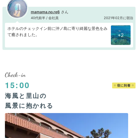
mamama.no.re6
40代前半 / 会社員
2021年02月に宿泊
ホテルのチェックイン前に沖ノ島に寄り綺麗な景色をみ
て癒されました。
+2
Check-in
15:00
宿に到着
海風と里山の
風景に抱かれる