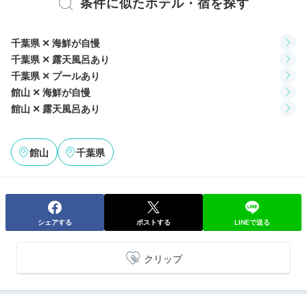
条件に似たホテル・宿を探す
風呂入りました。
アメニティ
テレビ
冷蔵庫
エアコン
スリッパ
セーフティボックス
千葉県 ✕ 海鮮が自慢
洗浄機付トイレ
浴衣
歯ブラシ
カミソリ
洗顔
シャンプー
千葉県 ✕ 露天風呂あり
リンス
ボディソープ
シャワーキャップ
タオル
バスタオル
千葉県 ✕ プールあり
ドライヤー
お茶セット
電気ポット
加湿器
2日目
館山 ✕ 海鮮が自慢
館山 ✕ 露天風呂あり
※設備・アメニティは、確認が取れている情報を表示しています。
Breakfast
館山
千葉県
08:00
豪華な朝食で満足♪
レストラン クウベイ
シェアする
ポストする
LINEで送る
クリップ