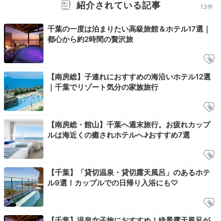
紹介されている記事
13件
千葉の一度は泊まりたい高級旅館＆ホテル17選｜
都心から約2時間の贅沢旅
朝食はレストラン「KOOBEI（くうべい）」でバイキン
【南房総】子連れにおすすめの海沿いホテル12選
グ。和食は新鮮なお刺身や出来立ての卵焼き、干物焼き
｜千葉でリゾート気分の家族旅行
など、作り立てで味わえるのが嬉しい。洋食も選べます
よ。
【南房総・館山】千葉へ週末旅行。お疲れカップ
ルは海近くの癒されホテルへ♪おすすめ7選
mamama.no.re6
【千葉】「貸切温泉・貸切露天風呂」のあるホテ
朝食はバイキングで海鮮丼を作りました！
イクラかけ放題で朝から
ル9選！カップルでの日帰り入浴にも♡
豪華でした
。
【千葉】温泉女子旅におすすめ！絶景露天風呂が