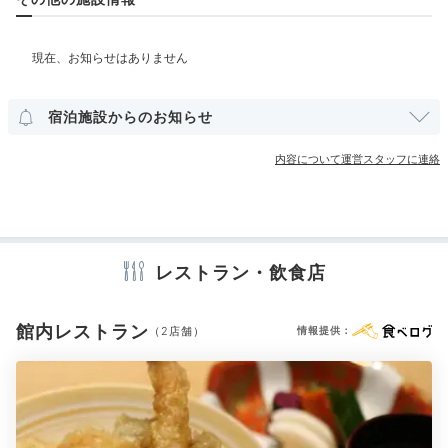
部屋情報
その他館内施設
milksan27
宿泊施設からのお知らせ
私達が泊まったお部屋には内湯と露天風呂があり、24時間いつでも
温泉に入れて、とても良かったです。
アメニティ
内容について運営スタッフに連絡
テレビ
冷蔵庫
エアコン
スリッパ
セーフティボックス
洗浄機付トイレ
浴衣
歯ブラシ
カミソリ
洗顔
シャンプー
コンディショナー
ボディソープ
シャワーキャップ
タオル
バスタオル
ドライヤー
お茶セット
電子レンジ
電気ポット
Dinner
加湿器
レストラン・飲食店
18:00
器にもこだわった
館内レストラン
（2店舗）
情報提供：
※設備・アメニティは、確認が取れている情報を表示しています。
心弾む創作日本料理