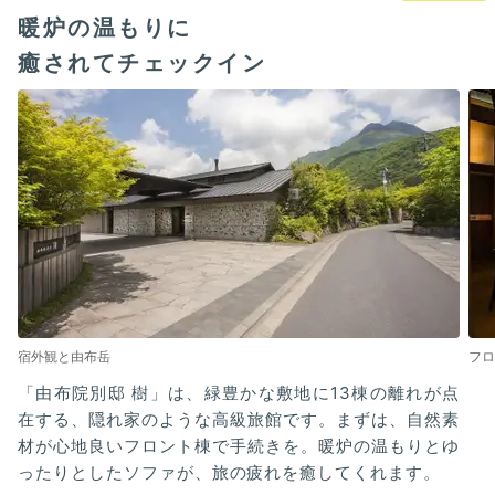
暖炉の温もりに
癒されてチェックイン
宿外観と由布岳
フロ
「由布院別邸 樹」は、緑豊かな敷地に13棟の離れが点
在する、隠れ家のような高級旅館です。まずは、自然素
材が心地良いフロント棟で手続きを。暖炉の温もりとゆ
ったりとしたソファが、旅の疲れを癒してくれます。