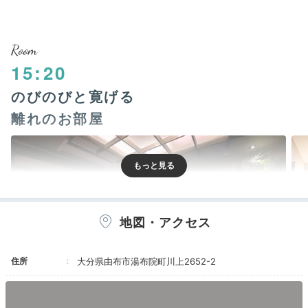
Room
15:20
のびのびと寛げる
離れのお部屋
地図・アクセス
住所
大分県由布市湯布院町川上2652-2
桜／リビング
山桃