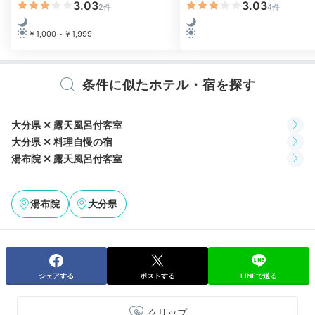
3.03
3.03
2件
4件
-
-
￥1,000～￥1,999
-
条件に似たホテル・宿を探す
大分県 ✕ 露天風呂付客室
杏／半露天風呂
山茶
大分県 ✕ 料理自慢の宿
ぐっすり眠った翌日は、朝日を浴びながら温泉浴。
ほと
湯布院 ✕ 露天風呂付客室
んどの客室に2種類の湯船があり
、天候や気分に合わせ
て楽しめます。洗い場も広く使いやすさ◎。洗面台はゆ
ったりとしたスペースがあり、身支度する際も快適で
湯布院
大分県
す。
シェアする
ポストする
LINEで送る
Breakfast
08:00
クリップ