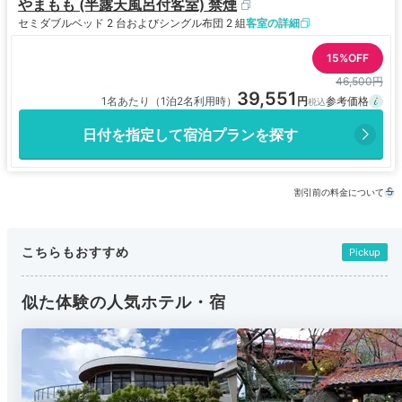
やまもも (半露天風呂付客室) 禁煙
セミダブルベッド 2 台およびシングル布団 2 組
客室の詳細
15%OFF
46,500円
39,551
1名あたり（1泊2名利用時）
日付を指定して宿泊プランを探す
割引前の料金について
こちらもおすすめ
Pickup
似た体験の人気ホテル・宿