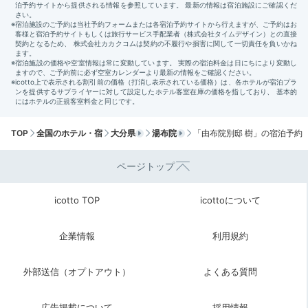
きましょ。
milksan27
温泉宿には珍しい洋食。どれもこれもおいしすぎまし
た！
+2
TOP
全国のホテル・宿
大分県
湯布院
「由布院別邸 樹」の宿泊予約
ページトップ
icotto TOP
icottoについて
Check-out
11:00
宿を出発
企業情報
利用規約
出発の時間まで
外部送信（オプトアウト）
よくある質問
のんびり庭園散歩
広告掲載について
採用情報