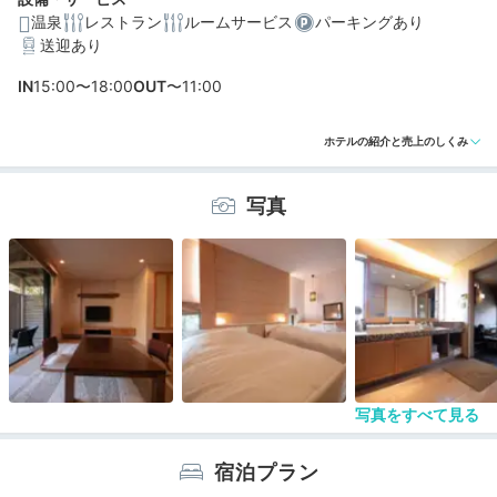
温泉
レストラン
ルームサービス
パーキングあり
送迎あり
編集部おすすめの３つのポイント
IN
15:00〜18:00
OUT
〜11:00
岩盤浴や2つの温泉風呂付き客室も。個性豊かな離れのお
ホテルの紹介と売上のしくみ
部屋
一部のドリンク飲み放題が嬉しい◎。洗練された創作和
写真
食ディナー
地元ベーカリーの焼き立てパンなど、由布院食材たっぷ
りの洋朝食
写真をすべて見る
宿泊プラン