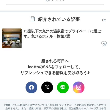
地元食材たっぷりの
洋朝食を堪能
紹介されている記事
1件
15室以下の九州の温泉宿でプライベートに過ご
す。寛げるホテル・旅館7選
癒される毎日へ
icottoのSNSをフォローして、
リフレッシュできる情報を受け取ろう♪
朝食／洋食一例①
朝
☆ふもも☆さんの投稿
朝食はアメリカンブレックファースト形式。
地元ベーカ
リーの焼き立てパンや、由布院卵のオムレツ、新鮮野菜
のサラダ
など、由布院食材をたっぷり味わえる内容で
す。ダイニングで朝の庭園を眺めつつ、優雅な気分で頂