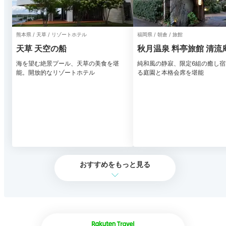
熊本県 / 天草 / リゾートホテル
福岡県 / 朝倉 / 旅館
天草 天空の船
秋月温泉 料亭旅館 清流
海を望む絶景プール、天草の美食を堪
純和風の静寂、限定6組の癒し
能。開放的なリゾートホテル
る庭園と本格会席を堪能
おすすめをもっと見る