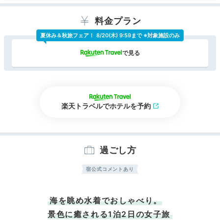
料金プラン
宿泊体験や宿公式からのコメントあり
夏休み＆秋旅フェア！
8/20(木) 9:59まで ※対象施設のみ
楽天トラベルでホテルを予約
過ごし方
宿公式コメントあり
海を眺め水着でおしゃべり。
景色に癒される1泊2日の女子旅