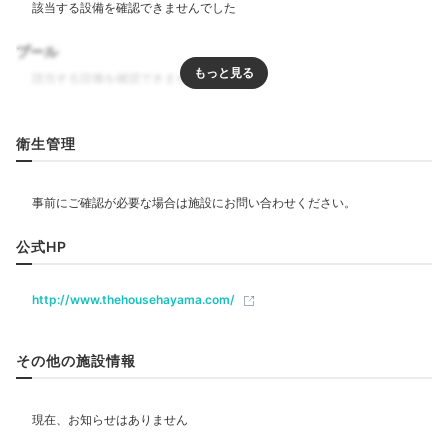
15:30
プール
波の音を聞きながら
優雅なバスタイム
リラクゼーション
衛生管理
飲食
公式HP
ベビー＆子供関連
http://www.thehousehayama.com/
部屋情報
その他の施設情報
洋室
インターネット利用可能
Wi-Fi利用可能
テラスにはオープンエアのプライベートビューバスがあ
り、波の音を聞きながらバスタイムを楽しめます。水着
を着てみんなで入れば、何時間もおしゃべりが止まりま
その他館内施設
せんよ。