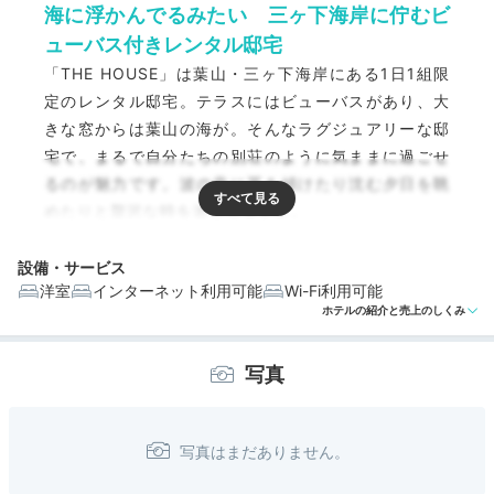
海に浮かんでるみたい 三ヶ下海岸に佇むビ
ューバス付きレンタル邸宅
「THE HOUSE」は葉山・三ヶ下海岸にある1日1組限
定のレンタル邸宅。テラスにはビューバスがあり、大
きな窓からは葉山の海が。そんなラグジュアリーな邸
宅で、まるで自分たちの別荘のように気ままに過ごせ
るのが魅力です。波の音に耳を傾けたり沈む夕日を眺
めたりと贅沢な時を過ごせますよ。
設備・サービス
洋室
インターネット利用可能
Wi-Fi利用可能
ホテルの紹介と売上のしくみ
編集部おすすめの３つのポイント
写真
自分の別荘みたいにリラックス。1日1組限定のレンタル
邸宅
波の音と潮風に包まれて。プライベートなビューバス
180度オーシャンビューで海に浮かんでいるような空間