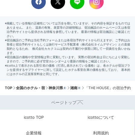
食事の後はおしゃれな空間でリラックスタイム。シアタ
ールームもあるので、ゆっくり映画を見るのもおすす
TOP
全国のホテル・宿
神奈川県
湘南
「THE HOUSE」の宿泊予約
め。
ページトップ
icotto TOP
icottoについて
shoko_416
お酒や近くで買った名産品などを部屋に持ち込んで、海を見ながら
企業情報
利用規約