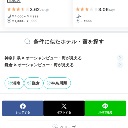
山本店
3.62
3.06
245件
14件
Dinner
￥4,000～￥4,999
-
￥1,000～￥1,999
～￥999
18:00
好きなものを選んで
条件に似たホテル・宿を探す
気ままな夕食
神奈川県 ✕ オーシャンビュー・海が見える
鎌倉 ✕ オーシャンビュー・海が見える
湘南
鎌倉
神奈川県
シェアする
ポストする
LINEで送る
近隣レストランやデリバリーを利用して自由に食事を楽
クリップ