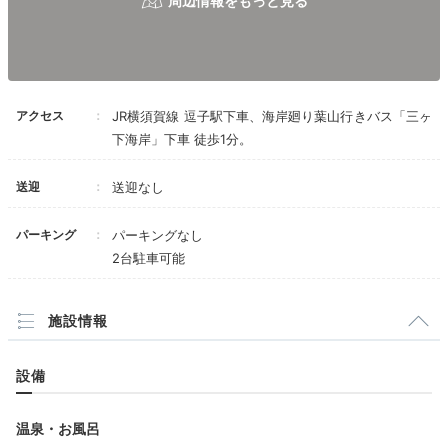
shoko_416
とにかく全部がおしゃれで写真映え！お部屋のインテリ
アがすごく可愛くて、たくさん写真を撮りました。
+3
アクセス
JR横須賀線 逗子駅下車、海岸廻り葉山行きバス「三ヶ
下海岸」下車 徒歩1分。
送迎
送迎なし
宿公式
施設スタッフのおすすめ
パーキング
パーキングなし
代表の小林
2台駐車可能
目の前に電線も車道もない、絶景を独り占めできます。
時間によって変わっていく海の表情に心からリラックス
施設情報
していただけると思います。
設備
温泉・お風呂
Spa