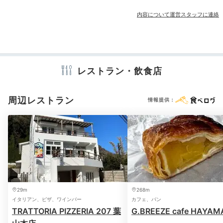
内容について運営スタッフに連絡
アメニティ
shoko_416
お風呂が海辺にあり景色が良いので、水着に着替えてワ
※設備・アメニティは、確認が取れている情報を表示しています。
レストラン・飲食店
インを飲みました！
+2
周辺レストラン
情報提供：
宿公式
施設スタッフのおすすめ
代表の小林
目の前に海が広がるビューバスでは、海との一体感を感
じられます。テラスでBBQもでき、水着で楽しむことが
29m
268m
できますよ。
イタリアン、ピザ、ワインバー
カフェ、パン
TRATTORIA PIZZERIA 207 葉
G.BREEZE cafe HAYAM