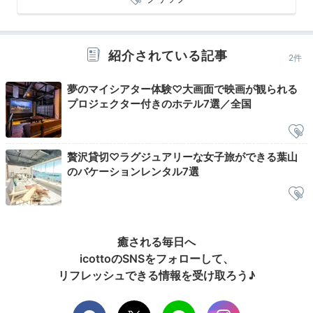
しめます。キッチン完備で、調理道具も揃っていますし
コンロも貸し出し可能なので、BBQもできますよ。
紹介されている記事
2件
夢のマイシアター体験♡大画面で映画が観られる
shoko_416
プロジェクター付きのホテル7選／全国
私達は車で約10分の「レストラン ラ・マーレ」で、葉山牛を中心と
したフレンチのコースをいただきました。雰囲気もサービスも素晴
らしくコスパ◎。
贅沢貸切♡ラグジュアリーな女子旅ができる葉山
のバケーションレンタル7選
Freetime
21:00
癒される毎日へ
icottoのSNSをフォローして、
会話が弾む
リフレッシュできる情報を受け取ろう♪
リラックスタイム