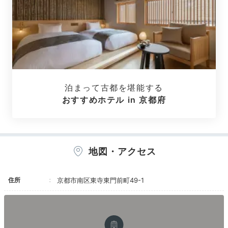
naonaonao719
全てがスイートルームという素敵なホテルでしたが、選
んだのはモノトーンで統一されたカッコいいお部屋でし
+4
た。
天窓から青空が見え感動的でした
。
泊まって古都を堪能する
おすすめホテル in 京都府
Freetime
16:00
地図・アクセス
フォトジェニックな
住所
京都市南区東寺東門前町49-1
インテリアを堪能♡