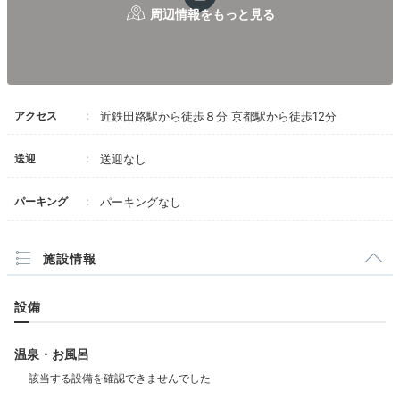
アクセス
近鉄田路駅から徒歩８分 京都駅から徒歩12分
送迎
送迎なし
ホテル内はどこを見てもおしゃれで写真映えばっちりで
す♪
アーティスティックな空間や洗練された家具
を背景
パーキング
パーキングなし
に、ポーズを決めて記念写真を撮りまくりましょ♡カフ
ェにいるように、お部屋でティータイムを楽しむのも◎
施設情報
設備
naonaonao719
温泉・お風呂
チェックイン後は少し買い物に出掛けましたが、あまりにお部屋が
ステキなので基本的にはお部屋で過ごしました。