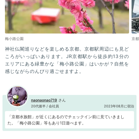
梅小路公園
京都
神社仏閣巡りなどを楽しめる京都。京都駅周辺にも見ど
ころがいっぱいあります。JR京都駅から徒歩約13分の
エリアにある緑豊かな「梅小路公園」はいかが？自然を
感じながらのんびり過ごせますよ。
naonaonao719
20代後半 / 会社員
2023年08月に宿泊
「京都水族館」が近くにあるのでチェックイン前に見ていきまし
た。「梅小路公園」等もあり1日遊べます。