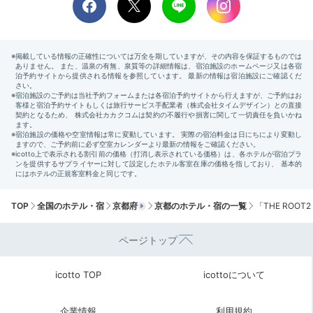
バスアメニティ
シャ
スタイリッシュなアメニティと共に、朝風呂を楽しみま
TOP
全国のホテル・宿
京都府
京都のホテル・宿の一覧
「THE ROOT
しょう♪寝ぼけたままでもシャワーを浴びればさっぱ
り！京都の朝をお散歩したり、ジョギングしたり、アク
ページトップ
ティブ派の女子もすっきり汗を流しましょ。
icotto TOP
icottoについて
企業情報
利用規約
naonaonao719