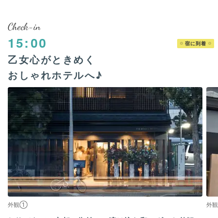
Check-in
15:00
宿に到着
乙女心がときめく
おしゃれホテルへ♪
外観①
外