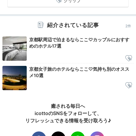
クリップ
naonaonao719
紹介されている記事
2件
Netflix等が無料で観れたので、夜は映画鑑賞を楽しみました。
京都駅周辺で泊まるならここ♡カップルにおすす
めのホテル17選
2日目
京都女子旅のホテルならここ♡気持ち別のオスス
メ10選
Morning
07:00
癒される毎日へ
icottoのSNSをフォローして、
朝のお風呂タイム
リフレッシュできる情報を受け取ろう♪
優雅に楽しもう！