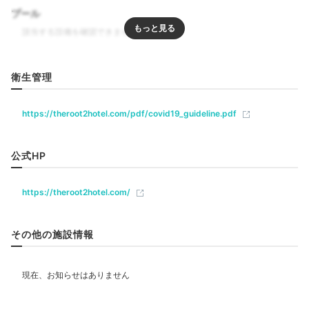
プール
Dinner
リラクゼーション
19:00
衛生管理
テイクアウト料理で
飲食
https://theroot2hotel.com/pdf/covid19_guideline.pdf
パーティを楽しもう♪
レストラン
カフェ
公式HP
ベビー＆子供関連
https://theroot2hotel.com/
部屋情報
その他の施設情報
洋室
スイート
インターネット利用可能
Wi-Fi利用可能
その他館内施設
キッチン
バル