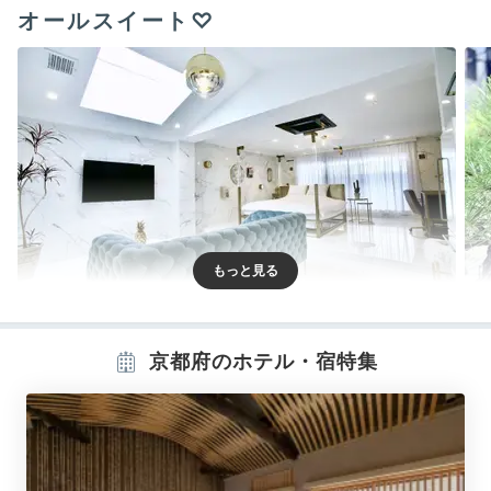
オールスイート♡
303デラックススイート
30
全室スイートのゲストルーム♪「303デラックススイー
京都府のホテル・宿特集
ト」は55㎡を超える広々空間。大理石調の床や壁の豪
華内装が素敵！ほかにも「101ジュニアスイート」な
ど、どのお部屋もデザイナーズ家具が置かれとってもお
しゃれです♡