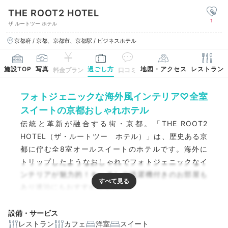
THE ROOT2 HOTEL
1
ザ ルートツー ホテル
京都府 / 京都、京都市、京都駅 / ビジネスホテル
施設TOP
写真
過ごし方
地図・アクセス
レストラン
料金プラン
口コミ
フォトジェニックな海外風インテリア♡全室
スイートの京都おしゃれホテル
伝統と革新が融合する街・京都。「THE ROOT2
HOTEL（ザ・ルートツー ホテル）」は、歴史ある京
都に佇む全8室オールスイートのホテルです。海外に
トリップしたようなおしゃれでフォトジェニックなイ
ンテリアが魅力的！キッチンや洗濯機付きのお部屋も
あり連泊にもおすすめです。
設備・サービス
レストラン
カフェ
洋室
スイート