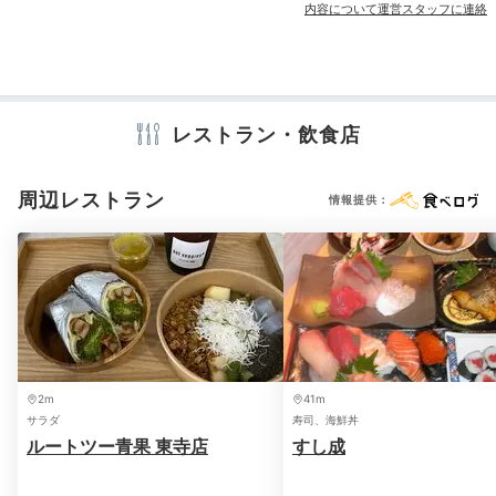
内容について運営スタッフに連絡
ホテルに夕食は付いていませんが、京都は食事を楽しむ
アメニティ
場所も多く、観光ついでに素敵なレストランや料亭を訪
テレビ
冷蔵庫
エアコン
スリッパ
セーフティボックス
れるのもおすすめです。テイクアウトしたお料理で、プ
洗浄機付トイレ
バスローブ
歯ブラシ
カミソリ
洗顔
チパーティを楽しむのもあり！簡易キッチン付きのお部
シャンプー
コンディショナー
ボディソープ
レストラン・飲食店
屋なら簡単な調理も♪
シャワーキャップ
入浴剤
タオル
バスタオル
ドライヤー
電子レンジ
電気ポット
周辺レストラン
情報提供：
※設備・アメニティは、確認が取れている情報を表示しています。
naonaonao719
ホテルには夕食はついておりませんので、近くのお店で食べまし
た。
2m
41m
サラダ
寿司、海鮮丼
Night
ルートツー青果 東寺店
すし成
21:00