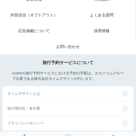
オシャレなバスルームなので、朝にゆっくりお風呂に入
外部送信（オプトアウト）
よくある質問
りました。
+2
広告掲載について
採用情報
お問い合わせ
Breakfast
旅行予約サービスについて
08:00
icottoの旅行予約サービスにおける予約の手配は、カカクコムグルー
写真映えばっちりの
プ企業である株式会社タイムデザインが行います。
おしゃれモーニング
タイムデザインとは
旅行業約款・条件書
プライバシーポリシー