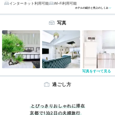
インターネット利用可能
Wi-Fi利用可能
編集部おすすめの３つのポイント
ホテルの紹介と売上のしくみ
京都駅から徒歩約12分！世界遺産「東寺」が目の前とア
クセス◎
写真
海外のようなインテリアが素敵！おしゃれなオールスイ
ートルーム
お部屋に届くフォトジェニックなモーニングプレートが
かわいい♡
写真をすべて見る
過ごし方
とびっきりおしゃれに滞在
京都で1泊2日の夫婦旅行