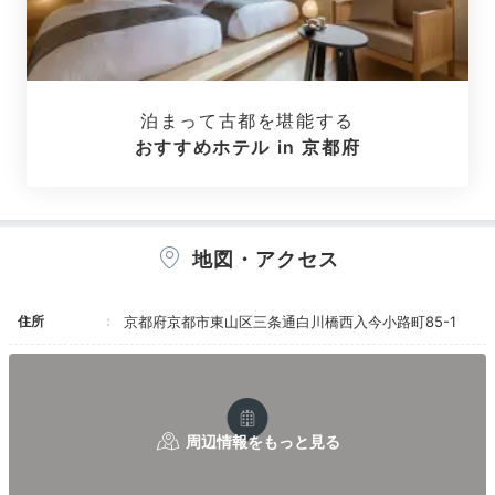
エグゼクティブスイート 庭玉
40
日本庭園が望める「庭玉」やヒノキ風呂が付いた「遠
州」、茶室のような「忘筅」など。内装や調度品が異な
り選ぶ楽しみも。室内着や茶器をはじめ客室設備にもこ
泊まって古都を堪能する
だわりを感じられます。
客室内のドリンクはフリー
なの
おすすめホテル in 京都府
も嬉しい♪
地図・アクセス
karenren.1123.0923
「庭玉」という部屋に泊まりました。大きなベッドもあ
住所
京都府京都市東山区三条通白川橋西入今小路町85-1
り、小さな庭園が付いていて安らげました。冷蔵庫に無
+4
料の飲み物も入っていて、ビール等お酒も楽しめまし
た。