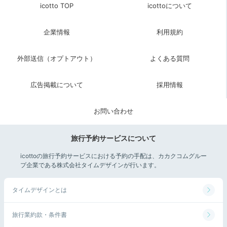
私達はお部屋のオシャレなお風呂にゆっくり浸かりまし
icotto TOP
icottoについて
た。お風呂からも小さな庭園が見えてほっこりしまし
+2
た。
企業情報
利用規約
外部送信（オプトアウト）
よくある質問
2日目
広告掲載について
採用情報
お問い合わせ
Morning
旅行予約サービスについて
08:00
icottoの旅行予約サービスにおける予約の手配は、カカクコムグルー
ヘルシーな朝を迎える
プ企業である株式会社タイムデザインが行います。
京野菜たっぷりの朝食
タイムデザインとは
旅行業約款・条件書