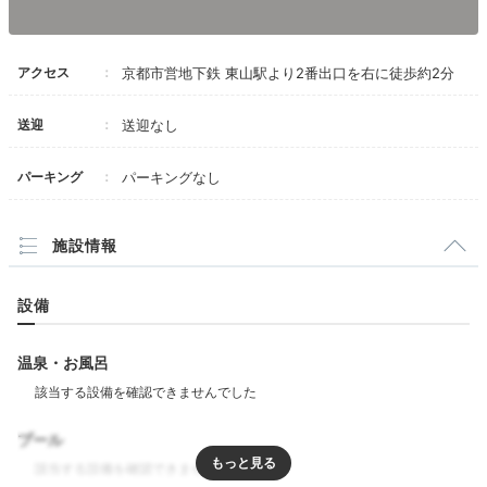
Lounge
16:00
2階
日本のわびさびに浸る
アクセス
京都市営地下鉄 東山駅より2番出口を右に徒歩約2分
茶論（サロン）で寛ぐ
送迎
送迎なし
パーキング
パーキングなし
施設情報
設備
温泉・お風呂
茶論
“お茶の京都”らしさを感じられる、茶論（サロン）。
宿
プール
泊者専用ラウンジとしても利用できるパブリックスペー