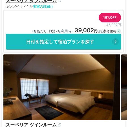
スーペリア ダブルルーム
キングベッド 1 台
客室の詳細
16%OFF
45,932円
39,002
1名あたり（1泊2名利用時）
日付を指定して宿泊プランを探す
スーペリア ツインルーム