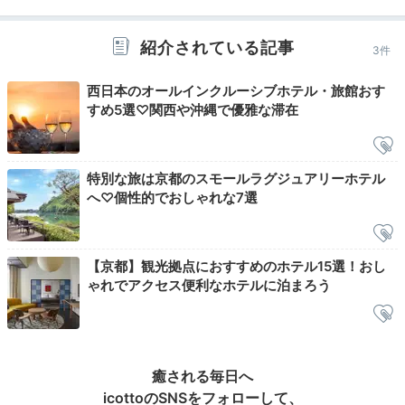
紹介されている記事
3件
ビストロMER（メール）
スコ
西日本のオールインクルーシブホテル・旅館おす
すめ5選♡関西や沖縄で優雅な滞在
宿で夕食の提供がないので、外食に出ましょう。和食や
割烹をはじめ、イタリアンや居酒屋、ビストロなどグル
メ天国な京都。
古民家レストランや人気店は早めの予約
をするのがおすすめ
です。
特別な旅は京都のスモールラグジュアリーホテル
へ♡個性的でおしゃれな7選
Relax
【京都】観光拠点におすすめのホテル15選！おし
21:00
ゃれでアクセス便利なホテルに泊まろう
5階
貸切利用で開放的に。
露天風呂でリラックス
癒される毎日へ
icottoのSNSをフォローして、