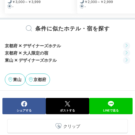
￥3,000～￥3,999
￥2,000～￥2,999
-
-
屋上からは「平安神宮」がきれいに見えました。上からみる景色が
開放的でした。
条件に似たホテル・宿を探す
京都府 ✕ デザイナーズホテル
Dinner
京都府 ✕ 大人限定の宿
19:00
東山 ✕ デザイナーズホテル
どこにしましょう？
祇園や東山でディナー
東山
京都府
シェアする
ポストする
LINEで送る
クリップ