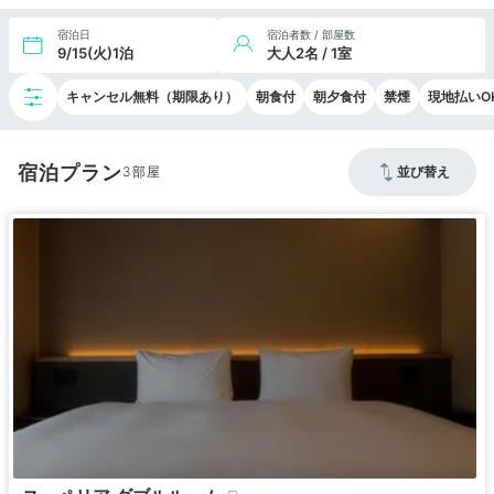
宿泊日
宿泊者数 / 部屋数
9/15(火)1泊
大人2名 / 1室
キャンセル無料（期限あり）
朝食付
朝夕食付
禁煙
現地払いO
宿泊プラン
3
並び替え