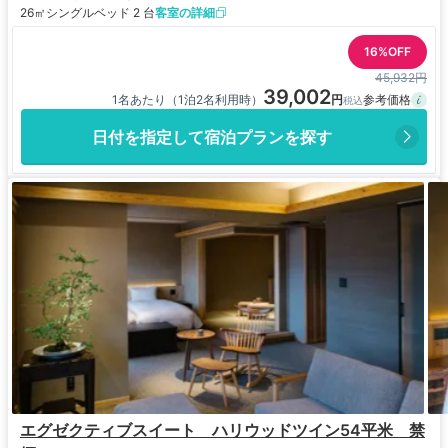
26㎡
シングルベッド 2 台
客室の詳細
16%OFF
45,932円
39,002
1名あたり（1泊2名利用時）
日付を指定して宿泊プランを探す
エグゼクティブスイート ハリウッドツイン54平米 禁