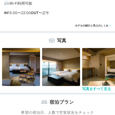
Wi-Fi利用可能
編集部おすすめの３つのポイント
IN
15:00〜22:00
OUT
〜正午
小学生以下は宿泊不可。全8室の大人の隠れ家で静かに過
ごせる
ホテルの紹介と売上のしくみ
京都ステイが一層深まる。おしゃれな内装と設えに気分
があがる
写真
ルーフトップ、露天風呂、サロン。心地よく過ごせる施
設充実！
写真をすべて見る
宿泊プラン
希望の宿泊日、人数で空室状況をチェック