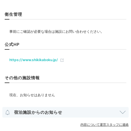
スです
。ここで夕食前の食前酒を味わったり、宿泊特典
のワンドリンクサービスもあり。和の空間で寛ぎましょ
リラクゼーション
う。
衛生管理
飲食
レストラン
karenren.1123.0923
公式HP
ベビー＆子供関連
お好きなドリンク1杯サービスしていただきました。1階の「サロ
https://www.shikikaboku.jp/
ン」でグレープフルーツ系のお酒をいただきました！
部屋情報
その他の施設情報
和洋室
洋室
インターネット利用可能
Wi-Fi利用可能
Relax
17:00
その他館内施設
サンセットに合わせて
宿泊施設からのお知らせ
ルーフトップテラスへ
アメニティ
内容について運営スタッフに連絡