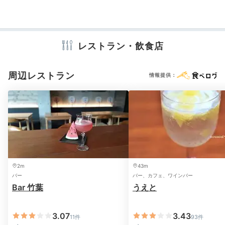
冷蔵庫
エアコン
スリッパ
セーフティボックス
洗浄機付トイレ
歯ブラシ
カミソリ
シャンプー
リンス
コンディショナー
ボディソープ
シャワーキャップ
入浴剤
タオル
バスタオル
ドライヤー
お茶セット
キッチン
電子レンジ
電気ポット
レストラン・飲食店
周辺レストラン
情報提供：
※設備・アメニティは、確認が取れている情報を表示しています。
ルーフトップテラス
シャ
ルーフトップテラスは
宿泊客が自由に利用できるパブリ
ックスペース
。屋上から見える山々の風景に癒されま
す。京都の名所も見えますよ。木々を眺めて四季の彩り
2m
43m
に癒されたり、お酒を飲んだりとのんびりしましょう。
バー
バー、カフェ、ワインバー
Bar 竹葉
うえと
3.07
3.43
11件
93件
karenren.1123.0923