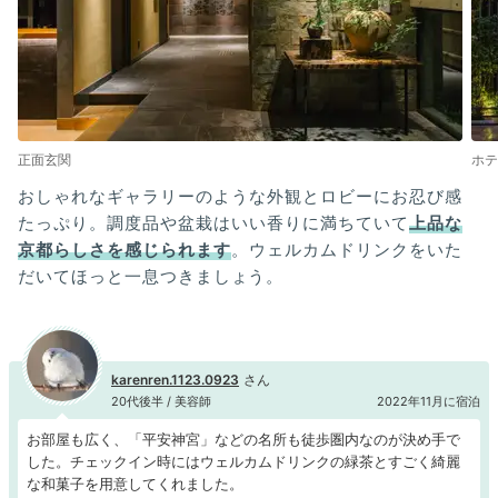
正面玄関
ホテ
おしゃれなギャラリーのような外観とロビーにお忍び感
たっぷり。調度品や盆栽はいい香りに満ちていて
上品な
京都らしさを感じられます
。ウェルカムドリンクをいた
だいてほっと一息つきましょう。
karenren.1123.0923
20代後半 / 美容師
2022年11月に宿泊
お部屋も広く、「平安神宮」などの名所も徒歩圏内なのが決め手で
した。チェックイン時にはウェルカムドリンクの緑茶とすごく綺麗
な和菓子を用意してくれました。