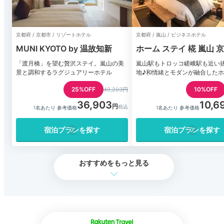
京都府 / 京都市 / リゾートホテル
京都府 / 嵐山 / ビジネスホテル
MUNI KYOTO by 温故知新
ホーム ステイ 椛 嵐山 
「渡月橋」を望む贅沢ステイ。嵐山の美
嵐山駅もトロッコ嵯峨駅も近い
景と調和するラグジュアリーホテル
地♪和情緒とモダンが融合した
25%OFF
10%OFF
49,203円
36,903
10,6
1名あたり 参考価格
1名あたり 参考価格
宿泊プランを探す
宿泊プランを探す
おすすめをもっと見る