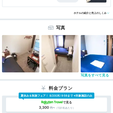
ときは清掃しない、あるいは客側から不要のリクエ
アクセス
3.5
コスパ
3.5
客室
4.0
接客対応
3.5
風呂
4.0
ストがあれば部屋には入らない・・などというホテ
食事・ドリンク
評価なし
バリアフリー
評価なし
ルも増えてきましたが、さすがに６泊まで清掃しな
ホテルの紹介と売上のしくみ
いというのは、ホテルの仕事を放棄しているように
しか思えないというか・・。
写真
写真をすべて見る
料金プラン
夏休み＆秋旅フェア！
8/20(木) 9:59まで ※対象施設のみ
3,300
（1泊1名あたり）