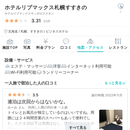
ホテルリブマックス札幌すすきの
0
ホテルリブマックスサッポロススキノ
3.31
20件
北海道 / 札幌、すすきの / ビジネスホテル
施設TOP
写真
料金プラン
口コミ
地図・アクセス
レストラン
設備・サービス
エステ・マッサージ
洋室
インターネット利用可能
Wi-Fi利用可能
ランドリーコーナー
一人旅で宿泊した人の口コミ
もっと見る
3.5
旅行時期 2022年11月
連泊は次回からはないかな。
みーみ
利用した際の同行者
一人旅
トイレとお風呂が独立しているのはいいですね。周
囲には２４時間営業のスーパーもあって便利でし
た。ただ６泊以下は清掃はなし、清掃リクエストの
場合は１０００円かかるとのこと。最近は連泊する