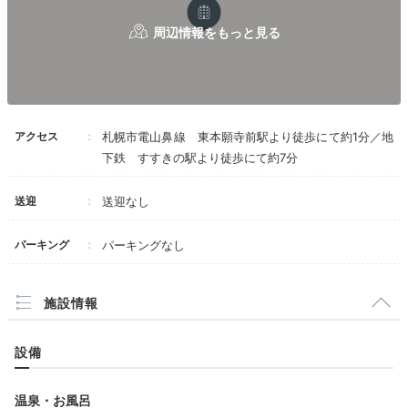
清掃の維持管理が出来てませんので止めます。
場所的に地下鉄・すすきの駅からは徒歩１０分で
市電・東本願寺前電停直ぐなのですすきのと言っ
ても南西の外れなので札幌駅などへは不便です。
周辺には飲食店やセコマ・イレブン・ローソンに
スーパーなどが在って便利です。
アクセス
札幌市電山鼻線 東本願寺前駅より徒歩にて約1分／地
下鉄 すすきの駅より徒歩にて約7分
送迎
送迎なし
パーキング
パーキングなし
施設情報
設備
温泉・お風呂