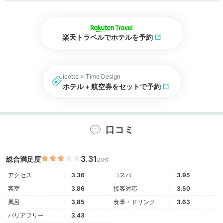
楽天トラベルでホテルを予約
icotto × Time Design
ホテル + 航空券をセットで予約
口コミ
3.31
総合満足度
20件
アクセス
3.36
コスパ
3.95
客室
3.86
接客対応
3.50
風呂
3.85
食事・ドリンク
3.63
バリアフリー
3.43