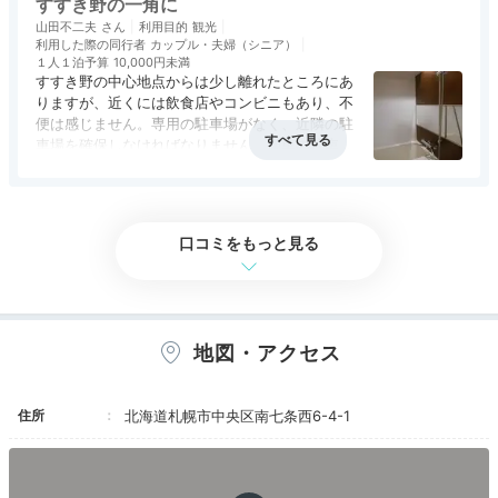
すすき野の一角に
が切れてました？）。
山田不二夫
利用目的
観光
利用した際の同行者
カップル・夫婦（シニア）
部屋はシングルなのでこんなもんでしょう
１人１泊予算
10,000円未満
か？…、狭くはないですが広くもないそれなりの
すすき野の中心地点からは少し離れたところにあ
維持管理された感じです。
りますが、近くには飲食店やコンビニもあり、不
コンパクトなデスクに電子レンジと湯沸かしポッ
便は感じません。専用の駐車場がなく、近隣の駐
トが設置なので仕事するには狭過ぎます。
車場を確保しなければなりません。満車の駐車場
も多く、早めに確保したほうが良いです。
アクセス
3.0
コスパ
3.0
客室
3.0
接客対応
2.5
風呂
2.5
洗面台とバス・トイレは全てが独立しているのは
食事・ドリンク
評価なし
バリアフリー
評価なし
使い勝手が良いです。特にバスルームは浴槽と洗
い場が判れてるのでコンパクトでも有難い設計で
口コミをもっと見る
す。
マグカップとティーバッグにタオルが無かったの
で廊下で清掃中のスタッフに言ってもらいました
が、外国人研修生なのかヤル気があるのか無いの
地図・アクセス
か？…（廊下に翌日までタオルが散乱してまし
た…）、これではフロントのスタッフ共々駄目で
す…。
住所
北海道札幌市中央区南七条西6-4-1
今回は予約サイトからの大幅なセールやクーポン
利用出来て２泊で￥３７００と超破格でしたがも
う次回からは利用あり得ません、余りにも接客や