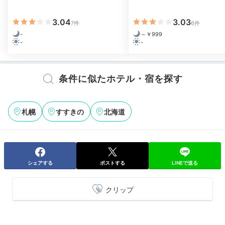
3.04
3.03
7件
6件
-
～￥999
-
-
条件に似たホテル・宿を探す
札幌
すすきの
北海道
シェアする
ポストする
LINEで送る
クリップ