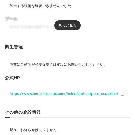
プール
リラクゼーション
衛生管理
エステ・マッサージ
飲食
公式HP
ベビー＆子供関連
https://www.hotel-livemax.com/hokkaido/sapporo_susukino/
部屋情報
その他の施設情報
洋室
インターネット利用可能
Wi-Fi利用可能