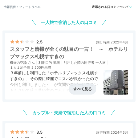
情報提供：フォートラベル
表示される口コミについて
一人旅で宿泊した人の口コミ
2.5
旅行時期 2022年4月
スタッフと清掃が全くの駄目の一言！ ～ ホテルリ
ブマックス札幌すすきの
機乗の空論
利用目的
観光
利用した際の同行者
一人旅
１人１泊予算
2,500円未満
３年前にも利用した「ホテルリブマックス札幌す
すきの」、その際に綺麗でコスパが良かったので
今回も利用しました～、が玄関やロビーにフロン
トも含めて落ち葉や客のごみくずに埃などで清掃
が成ってないです。
アクセス
2.5
コスパ
5.0
客室
3.0
接客対応
1.0
風呂
3.5
特に空気清浄機は指跡が付くほどの埃まみれには
食事・ドリンク
評価なし
バリアフリー
3.0
参りました…、とても宿泊業、客商売とは思えま
カップル・夫婦で宿泊した人の口コミ
せん？。
フロントのスタッフも何を言っているのか判らな
い程の接客で、一から基本を勉強させないと駄目
3.5
旅行時期 2024年5月
なほどで余りにも酷過ぎますね～！（ご年配の客