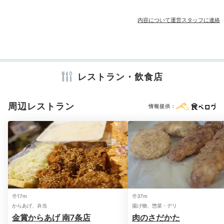
その他館内施設
ランドリーコーナー
内容について運営スタッフに連絡
アメニティ
テレビ
冷蔵庫
エアコン
スリッパ
洗浄機付トイレ
歯ブラシ
カミソリ
シャンプー
コンディショナー
ボディソープ
タオル
レストラン・飲食店
バスタオル
ドライヤー
電気ポット
周辺レストラン
情報提供：
※設備・アメニティは、確認が取れている情報を表示しています。
17m
37m
からあげ、弁当
揚げ物、惣菜・デリ
金賞からあげ 南7条店
肉のさだかた