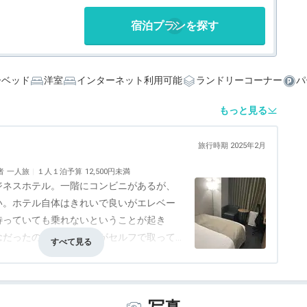
宿泊プランを探す
ーベッド
洋室
インターネット利用可能
ランドリーコーナー
パ
もっと見る
旅行時期 2025年2月
者
一人旅
１人１泊予算
12,500円未満
ジネスホテル。一階にコンビニがあるが、
い。ホテル自体はきれいで良いがエレベー
待っていても乗れないということが起き
念だったのはアメニティがセルフで取って
がなかったこと。
事・ドリンク
評価なし
バリアフリー
3.0