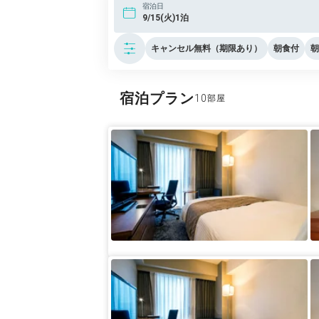
宿泊日
9/15(火)1泊
キャンセル無料（期限あり）
朝食付
朝
宿泊プラン
10