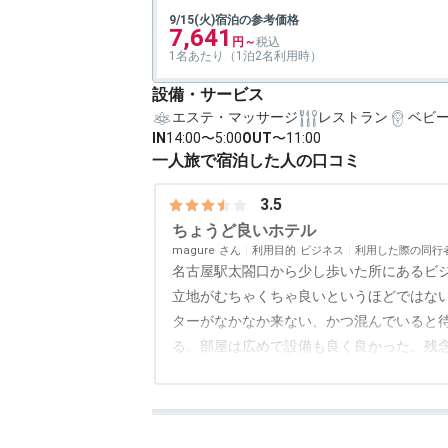
9/15(火)宿泊の参考価格
7,641
1名あたり（1泊2名利用時）
設備・サービス
エステ・マッサージ
レストラン
ベビ
IN
14:00〜5:00
OUT
〜11:00
一人旅で宿泊した人の口コミ
3.5
ちょうど良いホテル
magure
利用目的
ビジネス
利用した際の同行
名古屋駅太閤口から少し歩いた所にあるビ
立地がむちゃくちゃ良いというほどではな
ターがなかなか来ない、かつ混んでいると
る。部屋は広めで設備も良く良かった。残
いくスタイルだが、ホテルからアナウンス
アクセス
3.5
コスパ
3.5
客室
4.0
接客対応
3.5
風呂
4.0
食