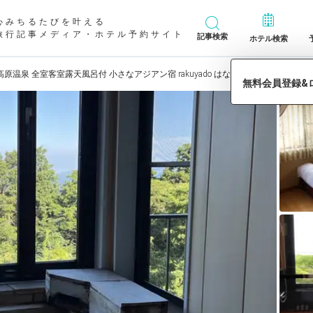
心みちるたびを叶える
旅行記事メディア・ホテル予約サイト
記事検索
ホテル検索
原温泉 全室客室露天風呂付 小さなアジアン宿 rakuyado はなはな」の宿泊予約