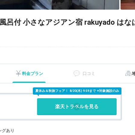
呂付 小さなアジアン宿 rakuyado はな
料金プラン
口コミ
夏休み＆秋旅フェア！
8/20(木) 9:59まで ※対象施設のみ
楽天トラベルを見る
ングあり