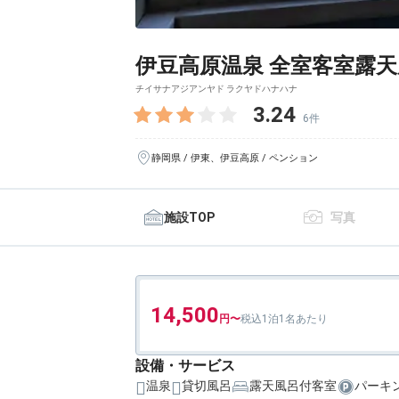
伊豆高原温泉 全室客室露天風
チイサナアジアンヤド ラクヤドハナハナ
3.24
6件
静岡県 / 伊東、伊豆高原 / ペンション
施設TOP
写真
14,500
1泊1名あたり
設備・サービス
温泉
貸切風呂
露天風呂付客室
パーキ