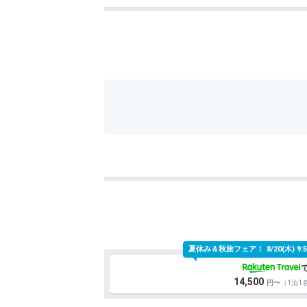
夏休み＆秋旅フェア！
8/20(木)
14,500
（1泊1