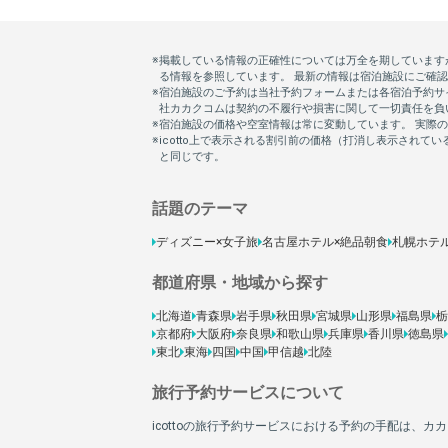
話題のテーマ
ディズニー×女子旅
名古屋ホテル×絶品朝食
札幌ホテ
都道府県・地域から探す
北海道
青森県
岩手県
秋田県
宮城県
山形県
福島県
栃
京都府
大阪府
奈良県
和歌山県
兵庫県
香川県
徳島県
東北
東海
四国
中国
甲信越
北陸
旅行予約サービスについて
icottoの旅行予約サービスにおける予約の手配は、