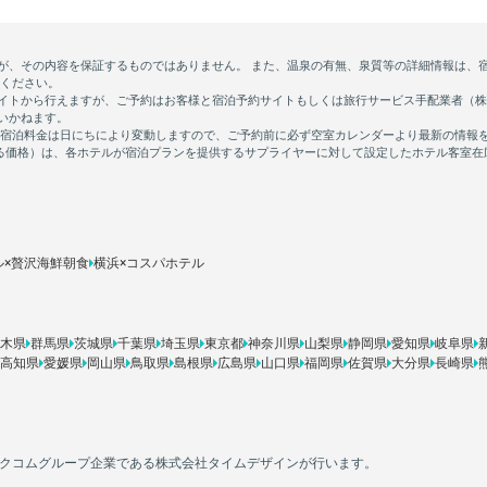
ル×贅沢海鮮朝食
横浜×コスパホテル
木県
群馬県
茨城県
千葉県
埼玉県
東京都
神奈川県
山梨県
静岡県
愛知県
岐阜県
高知県
愛媛県
岡山県
鳥取県
島根県
広島県
山口県
福岡県
佐賀県
大分県
長崎県
カカクコムグループ企業である株式会社タイムデザインが行います。