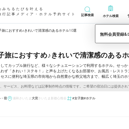
心みちるたびを叶える
旅行記事メディア・ホテル予約サイト
記事検索
ホテル検索
子旅におすすめ♪きれいで清潔感のあるホテル10選
子旅におすすめ♪きれいで清潔感のあるホ
そしてカップル旅行など、様々なシチュエーションで利用するホテル。せっか
思わず「きれい！ステキ！」と声を上げたくなるお部屋や、お風呂・レストラ
セスに便利な埼玉県の市街地から自然豊かな秩父地方まで、幅広く埼玉のホテ
ル・宿
浦和
さいたま
大宮
さいたま新都心
熊谷
#女子旅
#ホテル