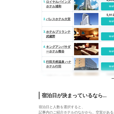
1.
ロイヤルパインズ
ホテル浦和
ico
5,9
2.
パレスホテル大宮
ico
3.
ホテルブリランテ
武蔵野
ico
4.
キングアンバサダ
ーホテル熊谷
ico
5.
行田天然温泉 ハナ
ホテル行田
ico
7,4
6.
川越プリンスホテ
ル
ico
7.
UTILITY HOTEL
宿泊日が決まっているなら…
cooju（クージ
ico
ュ）
宿泊日と人数を選択すると、
8.
むさしのグランド
ホテル＆スパ
ico
記事内のご紹介ホテルのなかから、空室がある