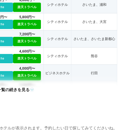
シティホテル
さいたま、浦和
tto
楽天トラベル
12円〜
5,800円〜
シティホテル
さいたま、大宮
tto
楽天トラベル
7,200円〜
シティホテル
さいたま、さいたま新都心
tto
楽天トラベル
4,600円〜
シティホテル
熊谷
tto
楽天トラベル
4,000円〜
ビジネスホテル
行田
tto
楽天トラベル
31円〜
7,000円〜
一覧の続きを見る
シティホテル
川越
tto
楽天トラベル
4,700円〜
リゾートホテル
川越
tto
楽天トラベル
4,700円〜
ビジネスホテル
上尾
tto
楽天トラベル
ホテルが表示されます。予約したい日で探してみてくださいね。