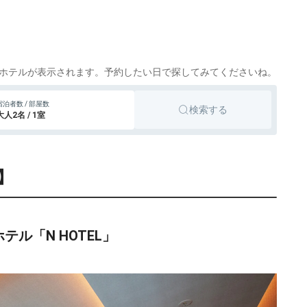
17,800円〜
リゾートホテル
cotto
楽天トラベル
,930円〜
29,900円〜
旅館
新城、湯谷温泉
cotto
楽天トラベル
ホテルが表示されます。予約したい日で探してみてくださいね。
,000円〜
16,000円〜
リゾートホテル
蒲郡
宿泊者数 / 部屋数
cotto
楽天トラベル
検索する
大人2名 / 1室
】
ル「N HOTEL」