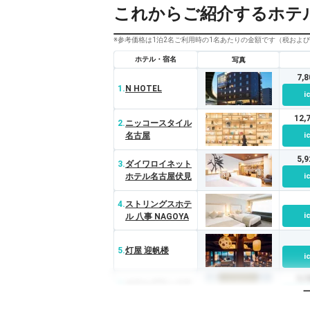
これからご紹介するホテ
※参考価格は1泊2名ご利用時の1名あたりの金額です（税およ
ホテル・宿名
写真
7,
1.
N HOTEL
i
12
2.
ニッコースタイル
名古屋
i
5,
3.
ダイワロイネット
ホテル名古屋伏見
i
4.
ストリングスホテ
i
ル 八事 NAGOYA
5.
灯屋 迎帆楼
i
5,
6.
ホテルグランドテ
ィアラ南名古屋
i
（旧：ホテル グラ