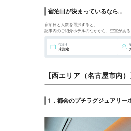
ンドティアラ安
7.
伊良湖ホテル＆リ
宿泊日が決まっているなら…
城）
ゾート
i
39
8.
湯谷温泉 合掌造り
宿泊日と人数を選択すると、
の宿 はづ合掌
i
記事内のご紹介ホテルのなかから、空室がある
44
9.
蒲郡クラシックホ
宿泊日
テル
i
未指定
【西エリア（名古屋市内）
1．都会のプチラグジュアリーホテ