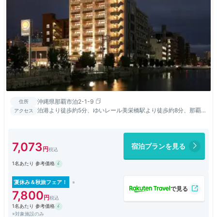
沖縄県那覇市泊2-1-9
住所
泊港より徒歩約5分、ゆいレール美栄橋駅より徒歩約8分、那覇空
アクセス
港より車で約15分。
7,073
宿泊プランを見る
1名あたり 参考価格
夏休み＆秋旅フェア！
7,800
1名あたり 参考価格
※対象施設のみ