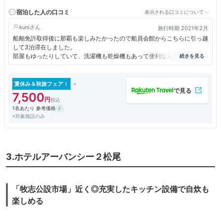
宿泊した人の口コミ
表示される口コミについて
kuni
旅行時期 2021年2月
船舶免許取得後に那覇も楽しみたかったので船員会館からこちらに引っ越
して3泊滞在しました。
部屋もゆったりしていて、洗濯機も乾燥機もあって便利なんですが、コン
ドミニアムなのに残念ながらキッチンがありませんでした。
冷蔵庫はとても大きく、部屋は広くて快適だったのでトータル的にはプラ
ス評価です。
夏休み＆秋旅フェア！
7,500
1名あたり 参考価格
※対象施設のみ
3.ホテルアーバンシー２松尾
「牧志公設市場」近く◎充実したキッチン設備で自炊も
楽しめる