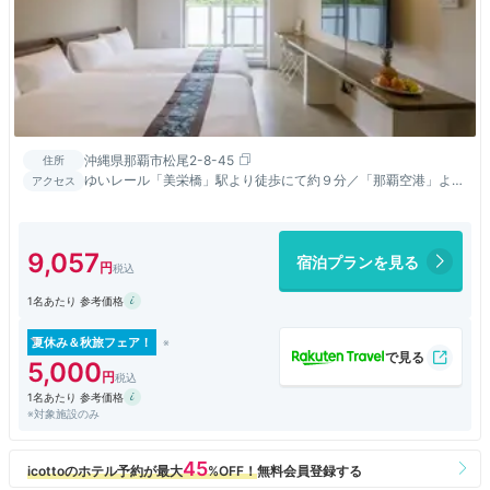
沖縄県那覇市松尾2-8-45
住所
ゆいレール「美栄橋」駅より徒歩にて約９分／「那覇空港」より
アクセス
お車にて約１５分
9,057
宿泊プランを見る
1名あたり 参考価格
夏休み＆秋旅フェア！
5,000
1名あたり 参考価格
※対象施設のみ