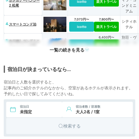
ホテルアーバンシー
icotto
楽天トラベル
2 松尾
ンドミニ
アム
7,073円〜
7,800円〜
シティホ
4.
スマートコンド泊
icotto
楽天トラベル
テル
別荘・ヴ
6,400円〜
5.
かりゆしコンドミニ
ィラ・コ
icotto
楽天トラベル
アムリゾート那覇
ンドミニ
一覧の続きを見る
龍神ホテル浮島
アム
6.
コンドミニアムリゾ
6,503円〜
6,700円〜
ビジネス
ート那覇 リビング
宿泊日が決まっているなら…
icotto
楽天トラベル
ホテル
イン旭橋駅前プレミ
ア
別荘・ヴ
4,221円〜
4,000円〜
宿泊日と人数を選択すると、
7.
コンドミニアム
ィラ・コ
記事内のご紹介ホテルのなかから、空室があるホテルが表示されます。
icotto
楽天トラベル
GOLFGOLF壺屋
ンドミニ
予約したい日で探してみてくださいね。
（旧：ホワイトテラ
アム
ス壺屋）
宿泊日
宿泊者数 / 部屋数
未指定
大人2名 / 1室
検索する