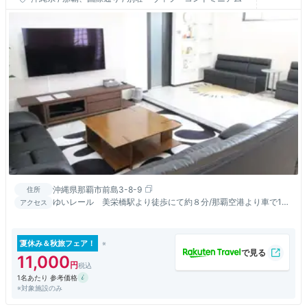
沖縄県那覇市前島3-8-9
住所
ゆいレール 美栄橋駅より徒歩にて約８分/那覇空港より車で15
アクセス
分
夏休み＆秋旅フェア！
11,000
1名あたり 参考価格
※対象施設のみ