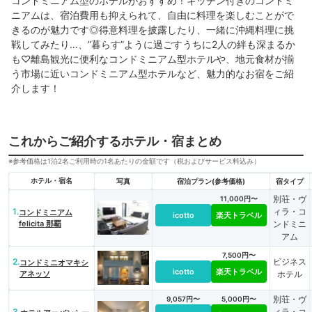
コンドミニアム型のホテルがおすすめ！キッチン付きのコンドミ
ニアムは、宿泊費用も抑えられて、自由に料理を楽しむことがで
きるのが魅力です◎得意料理を披露したり、一緒に沖縄料理に挑
戦してみたり…、”暮らす”ように過ごすうちに2人の絆も深まるか
も♡離島観光に便利なコンドミニアム型ホテルや、地元食材が揃
う市場に近いコンドミニアム型ホテルなど、魅力的なお宿をご紹
介します！
これからご紹介するホテル・宿まとめ
※参考価格は1泊2名ご利用時の1名あたりの金額です（税およびサービス料込み）
ホテル・宿名
写真
宿泊プラン(参考価格)
宿タイプ
別荘・ヴ
11,000円〜
1.
ィラ・コ
コンドミニアム
icotto
楽天トラベル
felicita 那覇
ンドミニ
アム
7,500円〜
2.
ビジネス
コンドミニオマキシ
icotto
楽天トラベル
アネッソ
ホテル
別荘・ヴ
9,057円〜
5,000円〜
3.
ィラ・コ