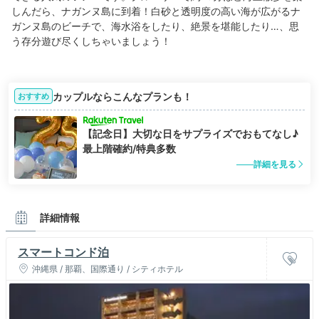
しんだら、ナガンヌ島に到着！白砂と透明度の高い海が広がるナ
ガンヌ島のビーチで、海水浴をしたり、絶景を堪能したり…、思
う存分遊び尽くしちゃいましょう！
カップルならこんなプランも！
おすすめ
【記念日】大切な日をサプライズでおもてなし♪
最上階確約/特典多数
詳細を見る
詳細情報
スマートコンド泊
沖縄県 / 那覇、国際通り / シティホテル