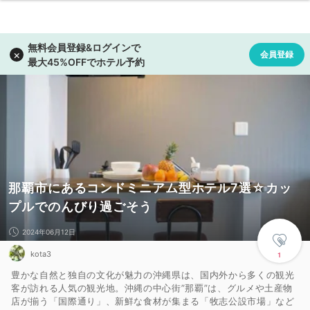
那覇市にあるコンドミニアム型ホテル7選☆カッ
プルでのんびり過ごそう
2024年06月12日
kota3
1
豊かな自然と独自の文化が魅力の沖縄県は、国内外から多くの観光
客が訪れる人気の観光地。沖縄の中心街”那覇”は、グルメや土産物
店が揃う「国際通り」、新鮮な食材が集まる「牧志公設市場」など