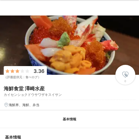
3.36
（評価提供元：食べログ）
0
海鮮食堂 澤崎水産
カイセンショクドウサワザキスイサン
海鮮丼、海鮮、弁当
基本情報
基本情報