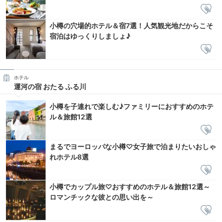
小樽の穴場的ホテル＆宿7選！人気観光地だからこそ
宿泊はゆっくりしましょ♪
ホテル
運河の宿 おたる ふる川
小樽を子連れで楽しむ♪ファミリーにおすすめのホテ
ル＆旅館12選
まるでヨーロッパな小樽♡女子旅で泊まりたいおしゃ
れホテル8選
小樽でカップル旅♡おすすめのホテル＆旅館12選～
ロマンチックな彼との思い出を～