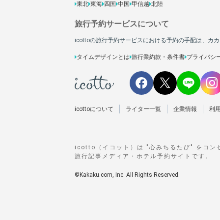
東北
東海
四国
中国
甲信越
北陸
旅行予約サービスについて
icottoの旅行予約サービスにおける予約の手配は、
タイムデザインとは
旅行業約款・条件書
プライバシ
icottoについて
ライター一覧
企業情報
利
icotto（イコット）は "心みちるたび" をコ
旅行記事メディア・ホテル予約サイトです。
©Kakaku.com, Inc. All Rights Reserved.