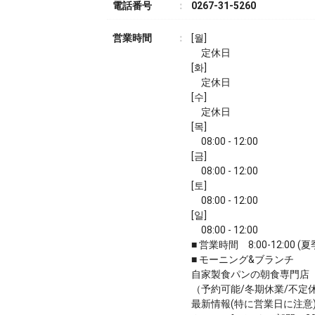
電話番号
0267-31-5260
営業時間
[월]
定休日
[화]
定休日
[수]
定休日
[목]
08:00 - 12:00
[금]
08:00 - 12:00
[토]
08:00 - 12:00
[일]
08:00 - 12:00
■ 営業時間 8:00-12:00 (夏
■ モーニング&ブランチ
自家製食パンの朝食専門店
（予約可能/冬期休業/不定
最新情報(特に営業日に注意)は