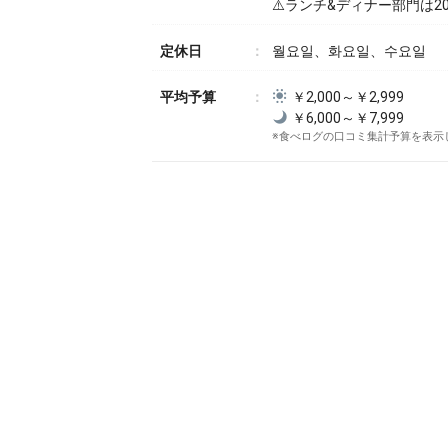
⚠️ランチ&ディナー部門は20
定休日
월요일、화요일、수요일
平均予算
￥2,000～￥2,999
￥6,000～￥7,999
※食べログの口コミ集計予算を表示