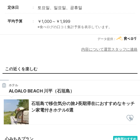
定休日
토요일、일요일、공휴일
平均予算
￥1,000～￥1,999
※食べログの口コミ集計予算を表示しています。
データ提供：
内容について運営スタッフに連絡
この近くを楽しむ
ホテル
ALOALO BEACH 川平（石垣島）
石垣島で移住気分の旅♪長期滞在におすすめなキッチ
ン家電付きホテル6選
心みちるプラン
編集部おすすめ