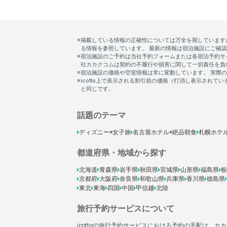
話題のテーマ
ディズニー×女子旅
名古屋ホテル×絶品朝食
札幌ホテ
都道府県・地域から探す
北海道
青森県
岩手県
秋田県
宮城県
山形県
福島県
栃
京都府
大阪府
奈良県
和歌山県
兵庫県
香川県
徳島県
東北
東海
四国
中国
甲信越
北陸
旅行予約サービスについて
icottoの旅行予約サービスにおける予約の手配は、