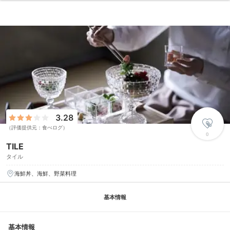
3.28
（評価提供元：食べログ）
0
TILE
タイル
海鮮丼、海鮮、野菜料理
基本情報
基本情報