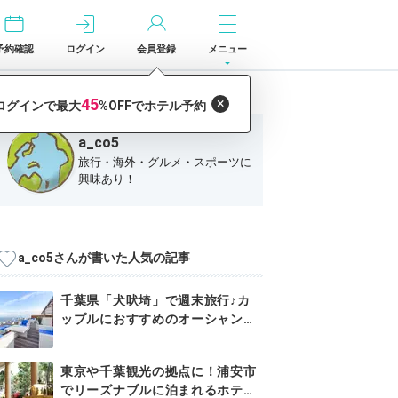
予約確認
ログイン
会員登録
メニュー
a_co5
旅行・海外・グルメ・スポーツに
興味あり！
a_co5さんが書いた人気の記事
千葉県「犬吠埼」で週末旅行♪カ
ップルにおすすめのオーシャンビ
ュー...
東京や千葉観光の拠点に！浦安市
でリーズナブルに泊まれるホテル