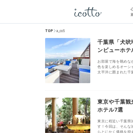
TOP
a_co5
千葉県「犬吠
ンビューホテ
お部屋で海を眺めな
色を楽しめるオーシ
太平洋に囲まれた千葉
東京や千葉観
ホテル7選
東京に程近い千葉県
す！今回は、そんな
らとにかく価格を抑え