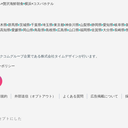
ル×贅沢海鮮朝食
横浜×コスパホテル
木県
群馬県
茨城県
千葉県
埼玉県
東京都
神奈川県
山梨県
静岡県
愛知県
岐阜県
高知県
愛媛県
岡山県
鳥取県
島根県
広島県
山口県
福岡県
佐賀県
大分県
長崎県
カカクコムグループ企業である株式会社タイムデザインが行います。
ーポリシー
用規約
外部送信（オプトアウト）
よくある質問
広告掲載について
ンセプトにした