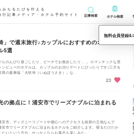
心みちるたびを叶える
旅行記事メディア・ホテル予約サイト
記事検索
ホテル検索
埼」で週末旅行♪カップルにおすすめのオーシャ
ル5選
がらのんびり過ごしたり、ビーチでお散歩したり……。ロマンチックな景
ャンビューのホテルは、カップルのお泊りデートにぴったりです♪三方を
県の最東端「犬吠埼（いぬぼうさき）」な...
23
光の拠点に！浦安市でリーズナブルに泊まれる
浦安市。ディズニーリゾートや都心へのアクセスも抜群の立地なんで
浦安市でリーズナブルに泊まれるホテルをご紹介します。寝るだけだか
たいという方や、せっかくならお風呂も楽しみた...