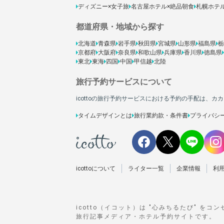
ディズニー×女子旅
名古屋ホテル×絶品朝食
札幌ホテ
都道府県・地域から探す
北海道
青森県
岩手県
秋田県
宮城県
山形県
福島県
栃
京都府
大阪府
奈良県
和歌山県
兵庫県
香川県
徳島県
東北
東海
四国
中国
甲信越
北陸
旅行予約サービスについて
icottoの旅行予約サービスにおける予約の手配は、
タイムデザインとは
旅行業約款・条件書
プライバシ
icottoについて
ライター一覧
企業情報
利
icotto（イコット）は "心みちるたび" をコ
旅行記事メディア・ホテル予約サイトです。