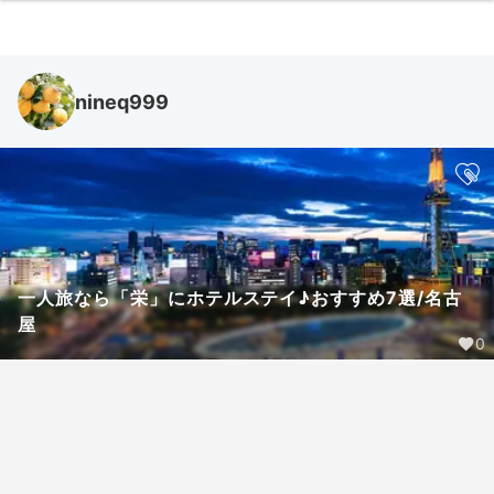
nineq999
一人旅なら「栄」にホテルステイ♪おすすめ7選/名古
屋
0