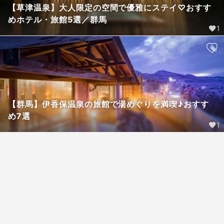
【草津温泉】大人限定の空間で優雅にステイ♡おすす
めホテル・旅館5選／群馬
1
【群馬】伊香保温泉の旅館で湯めぐりを満喫♪おすす
め7選
1