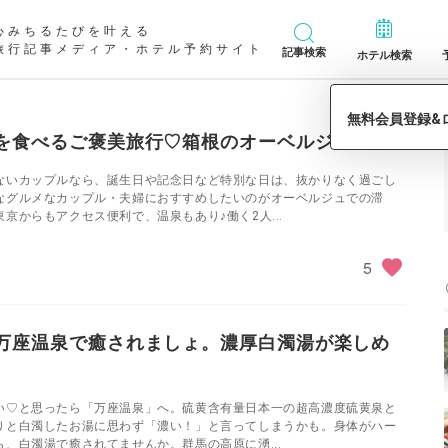
心みちるたびを叶える
旅行記事メディア・ホテル予約サイト
記事検索
ホテル検索
を食べるご褒美旅行♡箱根のオーベルジュ5選
ないカップルなら、誕生日や記念日など特別な日は、抜かりなく過ごし
なグルメなカップル・夫婦におすすめしたいのがオーベルジュでの滞
京からもアクセス便利で、温泉もあり♪働く2人...
5
万座温泉で癒されましょ。濃厚白濁湯が楽しめ
い♡と思ったら「万座温泉」へ。硫黄含有量日本一の超高濃度硫黄泉と
りと白濁したお湯に思わず「濃い！」と言ってしまうかも。身体がハー
、白濁湯で癒されてませんか。群馬の高原に湧...