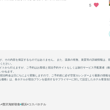
5
ル×贅沢海鮮朝食
横浜×コスパホテル