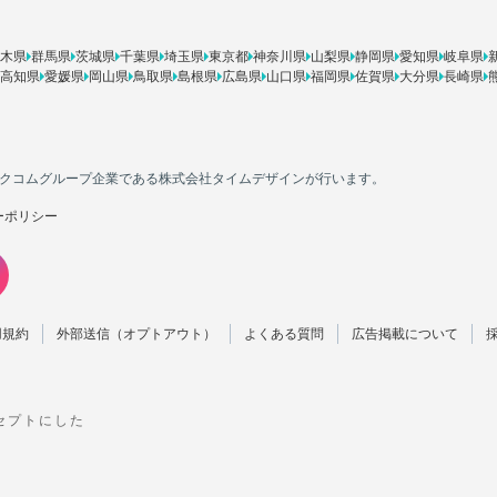
木県
群馬県
茨城県
千葉県
埼玉県
東京都
神奈川県
山梨県
静岡県
愛知県
岐阜県
高知県
愛媛県
岡山県
鳥取県
島根県
広島県
山口県
福岡県
佐賀県
大分県
長崎県
カカクコムグループ企業である株式会社タイムデザインが行います。
ーポリシー
用規約
外部送信（オプトアウト）
よくある質問
広告掲載について
ンセプトにした