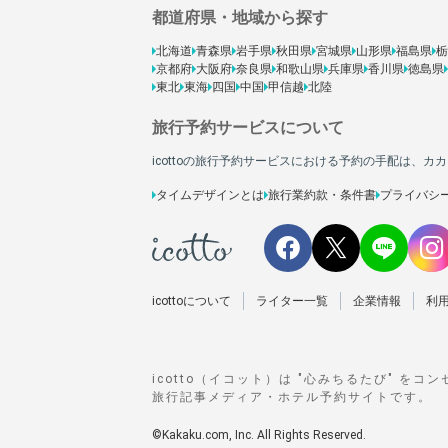
都道府県・地域から探す
北海道
青森県
岩手県
秋田県
宮城県
山形県
福島県
栃
京都府
大阪府
奈良県
和歌山県
兵庫県
香川県
徳島県
東北
東海
四国
中国
甲信越
北陸
旅行予約サービスについて
icottoの旅行予約サービスにおける予約の手配は、
タイムデザインとは
旅行業約款・条件書
プライバシ
icottoについて
ライター一覧
企業情報
利
icotto（イコット）は "心みちるたび" をコ
旅行記事メディア・ホテル予約サイトです。
©Kakaku.com, Inc. All Rights Reserved.