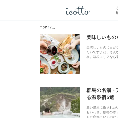
TOP
yu_
美味しいもの
美味しいものに目が
たいですよね。そん
在。箱根エリアなら東
群馬の名湯・
る温泉宿5選
濃い温泉に癒された
もいわれ、独特の香
ドに疲れているのなら