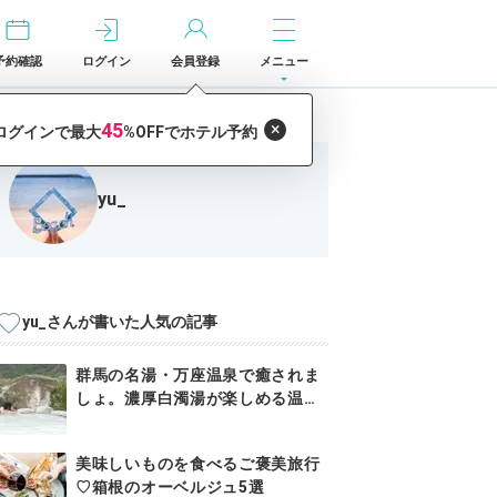
予約確認
ログイン
会員登録
メニュー
yu_
yu_さんが書いた人気の記事
群馬の名湯・万座温泉で癒されま
しょ。濃厚白濁湯が楽しめる温泉
宿5選
美味しいものを食べるご褒美旅行
♡箱根のオーベルジュ5選