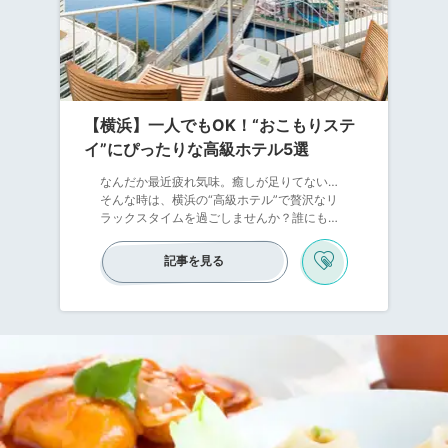
【横浜】一人でもOK！“おこもりステ
イ”にぴったりな高級ホテル5選
なんだか最近疲れ気味。癒しが足りてない…
そんな時は、横浜の“高級ホテル”で贅沢なリ
ラックスタイムを過ごしませんか？誰にも邪
魔されず、一人だけの時間を過ごす「おこも
りステイ」はいつも頑張っている自分へのご
記事を見る
褒美にぴったりです。横浜はアクセス抜群な
ので、仕事の後に気軽に立ち寄れるのもうれ
しいですね。おすすめのホテルを5軒ご紹介す
るので、次のお休みに利用してみてはいか
が？