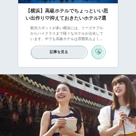
【横浜】高級ホテルでちょっといい思
い出作り♡抑えておきたいホテル7選
観光スポットが多い横浜には、リーズナブル
からハイクラスまで様々なホテルが点在して
います。中でも高級ホテルは雰囲気もよく、
高級感を存分に味わえるので女子旅におすす
め♪日常ではあまり利用することのないオシャ
記事を見る
レなお部屋や、景色が素晴らしいお部屋を備
えていたり、至れり尽くせりなサービスが充
実しているホテルなどタイプは様々。その中
でも今回は、女子友との旅におすすめ！”いい
思い出作り”に最適の高級ホテルをご紹介しま
す♪