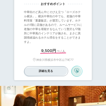
中華街のど真ん中にそびえ立つ「ローズホテ
ル横浜」。横浜中華街の中でも、老舗の中華
料理屋「重慶飯店」が運営しています。ホテ
ルの1階に店舗があるので、ルームサービスに
老舗の中華を堪能するなんていう贅沢も♡随
所に中華風のインテリアが施され、まさに異
国情緒溢れるホテル滞在をすることができま
すよ。
9,500円
〜 / 人
神奈川県横浜市中区山下町77
詳細を見る