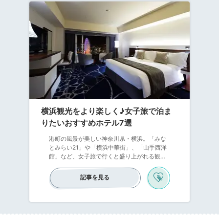
横浜観光をより楽しく♪女子旅で泊ま
りたいおすすめホテル7選
港町の風景が美しい神奈川県・横浜。「みな
とみらい21」や「横浜中華街」、「山手西洋
館」など、女子旅で行くと盛り上がれる観光
スポットがいっぱいです。泊まりで旅する
と、横浜を楽しみつくせますよ。泊まるなら
記事を見る
ホテルも、横浜を満喫できるのがいいですよ
ね！ということで、ここでは横浜観光をより
楽しめるホテルをピックアップしました。お
気に入りを見つけたら、早速予約してみまし
ょう♪