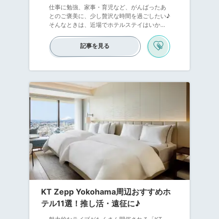
仕事に勉強、家事・育児など、がんばったあ
とのご褒美に、少し贅沢な時間を過ごしたい♪
そんなときは、近場でホテルステイはいか
が？みなとみらい・中華街・日本大通りな
ど、近代的な都市風景とレトロな街並みが絶
記事を見る
妙に交錯する街「横浜」。そんな横浜には、
ちょっと贅沢な女子旅を満喫できる高級ホテ
ルもたくさんあります。今回ご紹介するの
は、素敵なクラブラウンジがあるホテル。横
浜の街並みを眺めながら、朝食・アフタヌー
ンティー・カクテルなどを無料で楽しめます
よ♪ぜひワンランク上の優雅なホテルステイを
体験しましょう！
KT Zepp Yokohama周辺おすすめホ
テル11選！推し活・遠征に♪