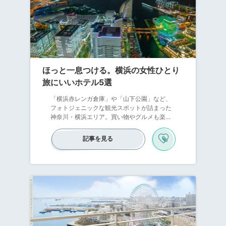
ほっと一息つける。横浜の女性ひとり
旅にいいホテル5選
「横浜赤レンガ倉庫」や「山下公園」など、
フォトジェニックな観光スポットが詰まった
神奈川・横浜エリア。買い物やグルメも楽し
めるので、女子一人で散策してもわくわくで
きます。観光をたくさんしたら、夜はホテル
記事を見る
でほっと一息つきたいですよね。ここでは、
女子一人でも泊まりやすいおすすめのホテル
を紹介します。アメニティが揃っているカプ
セルホテルやアットホームなドミトリーなど
色々ですよ。気になったら、予約してみまし
ょう。