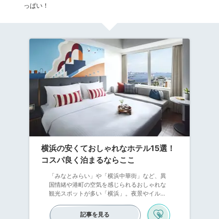
っぱい！
横浜の安くておしゃれなホテル15選！
コスパ良く泊まるならここ
「みなとみらい」や「横浜中華街」など、異
国情緒や港町の空気を感じられるおしゃれな
観光スポットが多い「横浜」。夜景やイルミ
ネーションなど、ロマンチックな風景、女性
をときめかせる場所もたくさんあります♡そ
記事を見る