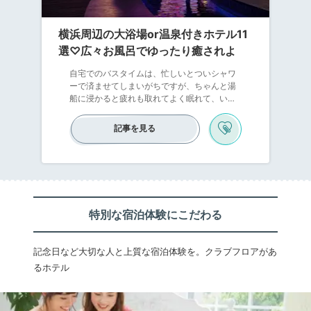
横浜周辺の大浴場or温泉付きホテル11
選♡広々お風呂でゆったり癒されよ
自宅でのバスタイムは、忙しいとついシャワ
ーで済ませてしまいがちですが、ちゃんと湯
船に浸かると疲れも取れてよく眠れて、いい
こと尽くしですよね。疲れが溜まってきた
ら、広々としたお風呂にゆっくり浸かって癒
記事を見る
されませんか？「横浜赤レンガ倉庫」「横浜
中華街」など、観光スポットが目白押しの横
浜。この記事では、横浜エリアにある大浴場
や温泉付きのホテルをご紹介します。豊富な
湯船で湯めぐりができるホテルや、横浜にい
ながら熱海温泉や湯河原温泉の天然温泉に入
れるホテルなど。魅力的なホテルを集めまし
特別な宿泊体験にこだわる
た。
記念日など大切な人と上質な宿泊体験を。クラブフロアがあ
るホテル