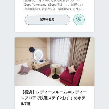
魅力的なライブがたくさん開催される「KT
Zepp Yokohama（Zepp横浜）」。最寄りの
高島町駅から徒歩約2分、横浜駅からも徒歩圏
内とアクセス抜群のライブハウスです。最大
2,000人以上が入れるキャパで、大盛り上が
記事を見る
り間違いなし！本記事でご紹介する徒歩圏内
のホテルなら、遠征時の荷物を預けて身軽に
ライブに参戦できます。ライブを満喫した後
もすぐにたどり着けて、ゆっくりくつろげま
すよ♪おしゃれなインテリアやこだわり朝食な
ど、ライブだけでなくホテルステイも全力で
楽しみましょう！
【横浜】レディースルームやレディー
スフロアで快適ステイ♪おすすめホテ
ル7選