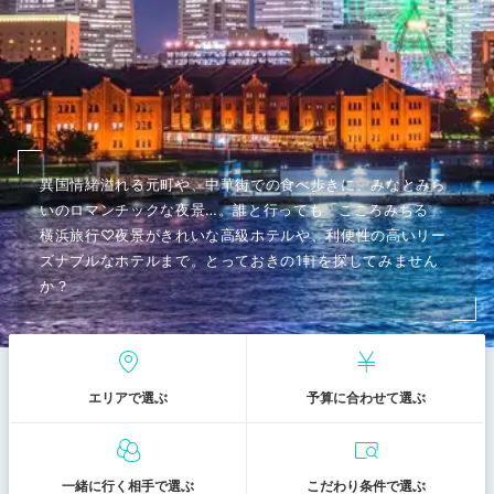
異国情緒溢れる元町や、中華街での食べ歩きに、みなとみら
いのロマンチックな夜景…。誰と行っても「こころみちる」
横浜旅行♡夜景がきれいな高級ホテルや、利便性の高いリー
ズナブルなホテルまで。とっておきの1軒を探してみません
か？
エリアで選ぶ
予算に合わせて選ぶ
一緒に行く相手で選ぶ
こだわり条件で選ぶ