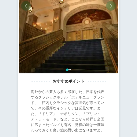
海外からの要人も多く滞在した、日本を代表
するクラシックホテル「ホテルニューグラン
ド」。館内もクラシックな雰囲気が漂ってい
て、その重厚なインテリアは必見です。ま
た、「ドリア」「ナポリタン」「プリン・
ア・ラ・モード」など、ここから発祥し全国
に広まったグルメも有名。発祥の味は一度味
わっておくと良い旅の思い出になりますよ。