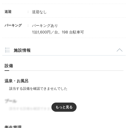
Relax
21:00
送迎
送迎なし
潮風を感じながら
パーキング
パーキングあり
夜景に酔いしれて
1泊1,600円／台。198 台駐車可
施設情報
設備
温泉・お風呂
プール
お部屋からみなとみらいの美しい夜景を一望できます。
みなとみらい地区では珍しい、バルコニー付の客室も。
リラクゼーション
夜風を感じながら贅沢なひとときを。
衛生管理