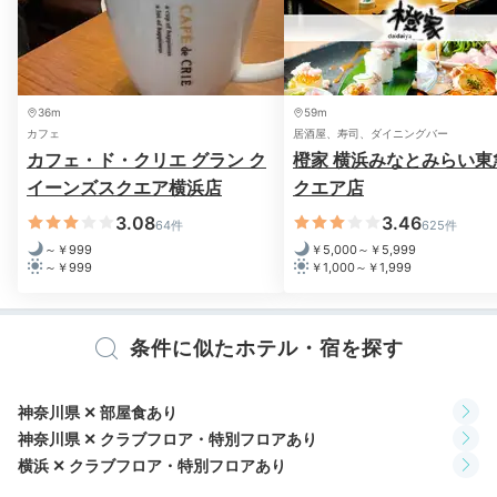
36m
59m
カフェ
居酒屋、寿司、ダイニングバー
カフェ・ド・クリエ グラン ク
橙家 横浜みなとみらい東
イーンズスクエア横浜店
クエア店
3.08
3.46
64件
625件
チェックアウトは11時。あらかじめ清算を先に済ませて
～￥999
￥5,000～￥5,999
おく「オフピークチェックアウト」を利用すると、精算
～￥999
￥1,000～￥1,999
後に定時までのんびりお部屋で寛ぐことができます。カ
ードキーを2階ロビースタッフに返却すればすぐに出発
条件に似たホテル・宿を探す
できますよ。
神奈川県 ✕ 部屋食あり
神奈川県 ✕ クラブフロア・特別フロアあり
kohacha__n1
横浜 ✕ クラブフロア・特別フロアあり