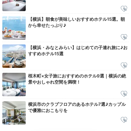
【横浜】朝食が美味しいおすすめホテル15選。朝
から幸せたっぷり♪
ニューヨーク発の「シェイクシャック」。100％米国産
のアンガスビーフを使用したハンバーガーを味わえま
【横浜・みなとみらい】はじめての子連れ旅に♪お
す。港町らしく、大きな船をイメージした内装も魅力
すすめホテル15選
的。
桜木町×女子旅におすすめのホテル9選｜横浜の絶
景やおしゃれ空間を満喫！
kohacha__n1
「シェークバーガー」と 「チーズフライ」は何度食べ
ても美味しい！その後は「ランドマークタワー」や桜木
+1
横浜市のクラブフロアのあるホテル7選♪カップル
町駅前のお店を散策しお買い物しました♪
で優雅におこもりを