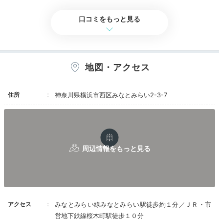
味しかったし、さすが東京ブランドですね。
口コミをもっと見る
夕食は、ホテル内にあるレストランの料理を客室で味わ
地図・アクセス
える「インルームダイニング」で。プライベートディナ
ーを堪能しましょう。
住所
神奈川県横浜市西区みなとみらい2-3-7
kohacha__n1
今回は、スパークリングワインとホテルメイドのクリス
マスケーキが付くクリスマス限定のフルコースを。出来
+3
立ての温かいものを味わえて満足でした♪
アクセス
みなとみらい線みなとみらい駅徒歩約１分／ＪＲ・市
営地下鉄線桜木町駅徒歩１０分