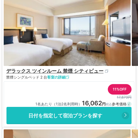
デラックス ツインルーム 禁煙 シティビュー
禁煙
シングルベッド 2 台
客室の詳細
11%OFF
17,879円
16,062
1名あたり（1泊2名利用時）
日付を指定して宿泊プランを探す