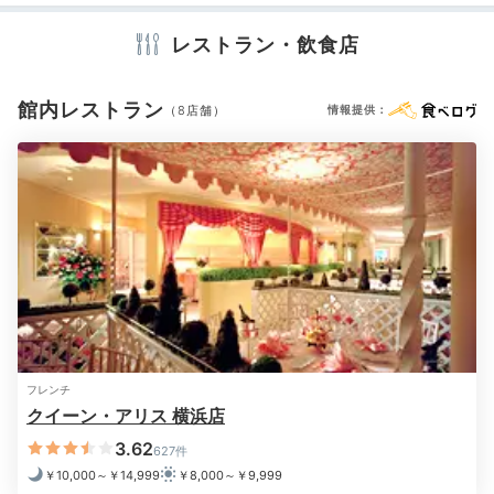
朝焼けを眺めて
アメニティ
気分爽快
レストラン・飲食店
テレビ
冷蔵庫
ミニバー
スリッパ
セーフティボックス
洗浄機付トイレ
歯ブラシ
カミソリ
シャンプー
リンス
タオル
バスタオル
ドライヤー
お茶セット
ティーサーバー
館内レストラン
（8店舗）
情報提供：
電気ポット
※設備・アメニティは、確認が取れている情報を表示しています。
早起きをして朝焼けをゆっくり眺めて。大きな窓から
は、夜とはまた違った景色を満喫できます。
フレンチ
クイーン・アリス 横浜店
3.62
627件
￥10,000～￥14,999
￥8,000～￥9,999
kohacha__n1