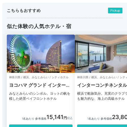
こちらもおすすめ
Pickup
似た体験の人気ホテル・宿
神奈川県 / 横浜、みなとみらい / シティホテル
神奈川県 / 横浜、みなとみらい / シ
ヨコハマ グランド インターコ
インターコンチネンタル
ンチネンタル ホテル
Pier 8
みなとみらいのシンボル。ヨットの帆を
横浜で船旅気分。充実のクラブ
模した絶景ベイフロントホテル
も魅力的な、海上の高級ホテル
15,141
23,8
1名あたり 参考価格
1名あたり 参考価格