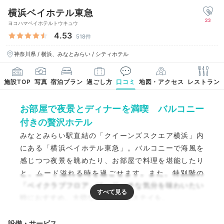
横浜ベイホテル東急
23
ヨコハマベイホテルトウキュウ
4.53
518件
神奈川県 / 横浜、みなとみらい / シティホテル
施設TOP
写真
宿泊プラン
過ごし方
口コミ
地図・アクセス
レストラン
お部屋で夜景とディナーを満喫 バルコニー
付きの贅沢ホテル
みなとみらい駅直結の「クイーンズスクエア横浜」内
にある「横浜ベイホテル東急」。バルコニーで海風を
感じつつ夜景を眺めたり、お部屋で料理を堪能したり
と、ムード溢れる時を過ごせます。また、特別階の
「ベイクラブフロア」は、リッチな気分を味わいたい
時におすすめ。大切な人と特別なステイを。
設備・サービス