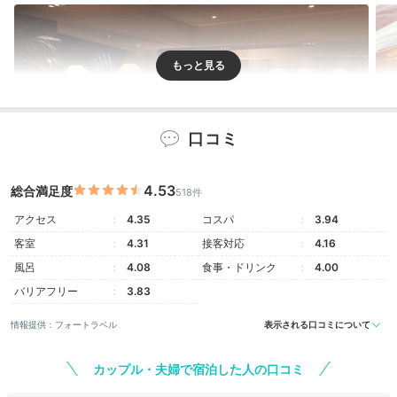
口コミ
4.53
総合満足度
518件
ロビ
アクセス
4.35
コスパ
3.94
客室
4.31
接客対応
4.16
駅直結の「クイーンズスクエア横浜」に入っているので
風呂
4.08
食事・ドリンク
4.00
雨の日でも安心。特別フロア「ベイクラブフロア」に宿
泊するとバトラー(執事)が付き、専用ラウンジも利用で
バリアフリー
3.83
きます。
情報提供：フォートラベル
表示される口コミについて
カップル・夫婦で宿泊した人の口コミ