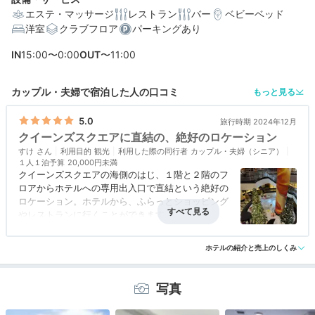
エステ・マッサージ
レストラン
バー
ベビーベッド
洋室
クラブフロア
パーキングあり
編集部おすすめの３つのポイント
IN
15:00〜0:00
OUT
〜11:00
バトラー付きで贅沢な気分に。特別階「ベイクラブフロ
ア」
カップル・夫婦で宿泊した人の口コミ
もっと見る
潮の香りを感じて。開放感抜群のバルコニー付客室
5.0
旅行時期 2024年12月
誰にも邪魔されず客室で美食と夜景を堪能。インルーム
クイーンズスクエアに直結の、絶好のロケーション
ダイニング
すけ
利用目的
観光
利用した際の同行者
カップル・夫婦（シニア）
１人１泊予算
20,000円未満
クイーンズスクエアの海側のはじ、１階と２階のフ
ロアからホテルへの専用出入口で直結という絶好の
ロケーション。ホテルから、ふらっとショッピング
やレストランに行くことができます。
ホテル周辺には、クイーンズスクエアの他にも、ラ
アクセス
5.0
コスパ
5.0
客室
5.0
接客対応
5.0
風呂
4.0
ンドマークプラザ、マークイズ、ワールドポーター
ホテルの紹介と売上のしくみ
食事・ドリンク
5.0
バリアフリー
5.0
ズなどがあり、みなとみらいエリアでのショッピン
グの拠点として、とても便利です。
写真