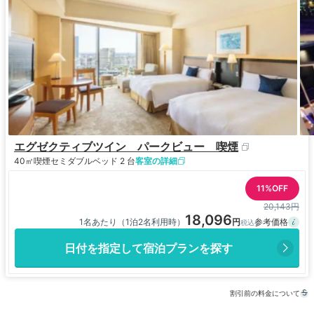
エグゼクティブツイン パークビュー 喫煙
40㎡
喫煙
セミダブルベッド 2 台
客室の詳細
11%OFF
20,143円
18,096
1名あたり（1泊2名利用時）
日付を指定して宿泊プランを探す
割引前の料金について