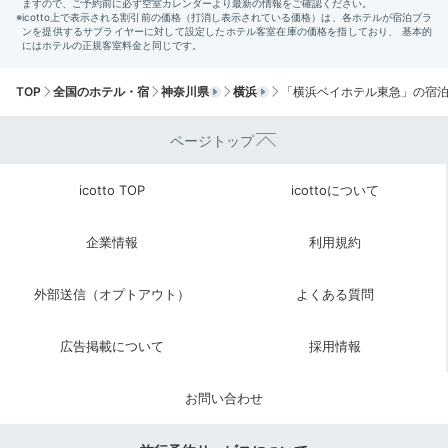
2日。異国情緒溢れる横浜で、2人の思い出に残る旅を
しませんか。
TOP
全国のホテル・宿
神奈川県
横浜
「横浜ベイホテル東急」の宿
今回紹介したスポット
ページトップ
icotto TOP
icottoについて
企業情報
利用規約
外部送信（オプトアウト）
よくある質問
みなとみらい、桜木町、馬車道 / ハンバ
カフェ、ダイニングバー
横浜赤レンガ倉庫
シェイクシャック みなと
広告掲載について
採用情報
い
住所
お問い合わせ
神奈川県横浜市西区みなとみらい2-3-
ーンズイースト 2F