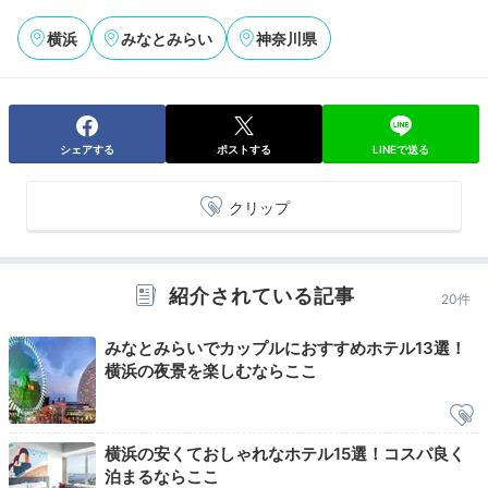
クリスマスということもあり、チェックアウトの時はとても並んで
いました。並ぶのは代表者1人と決められていで、コロナ対策もばっ
横浜
みなとみらい
神奈川県
ちりでした。
シェアする
ポストする
LINEで送る
Lunch
13:00
クリップ
宿から徒歩で約6分
ハンバーガーランチで
お腹も心も満たされる
紹介されている記事
20件
みなとみらいでカップルにおすすめホテル13選！
横浜の夜景を楽しむならここ
横浜の安くておしゃれなホテル15選！コスパ良く
泊まるならここ