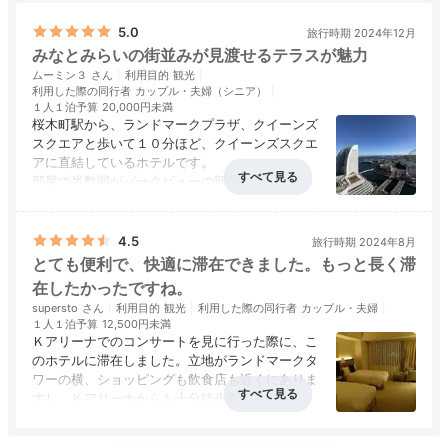
kohacha__n1
5.0
旅行時期 2024年12月
今回は高層階にある「ベイクラブフロア」23Fのツインルームに宿
みなとみらいの街並みが見渡せるテラスが魅力
泊。エレベーターでホテルキーをかざすと、自動でフロアのボタン
ムーミン３
利用目的
観光
が押されて感動！
利用した際の同行者
カップル・夫婦（シニア）
１人１泊予算
20,000円未満
桜木町駅から、ランドマークプラザ、クイーンズ
スクエアと歩いて１０分ほど、クイーンズスクエ
アに直結しているホテルです。
部屋の半数弱がパークビューの部屋で、パークビ
Dinner
ューの部屋からは、真正面にコスモワールドの大
18:00
アクセス
4.5
コスパ
5.0
客室
5.0
接客対応
5.0
風呂
4.0
観覧車が見ることができます。各部屋には、小さ
食事・ドリンク
5.0
バリアフリー
5.0
いながらもテラスがあり、椅子とテーブルが置か
4.5
旅行時期 2024年8月
れています。このテラスからは、コスモワールド
客室で2人きりの
とても便利で、快適に滞在できました。もっと長く滞
の他、赤レンガ倉庫や大さん橋など、みなとみら
在したかったですね。
ディナータイム
いの絶景を楽しむことができます。
supersto
利用目的
観光
利用した際の同行者
カップル・夫婦
１人１泊予算
12,500円未満
Ｋアリーナでのコンサートを見に行った際に、こ
のホテルに滞在しました。立地がランドマークタ
ワーの横、ショッピングも飲食店も近くにありま
すし、Ｋアリーナからも十分徒歩圏内なので、立
地は全く問題ありませんでした。部屋も広かった
し、ベッドも快適だったし、朝食レストランも美