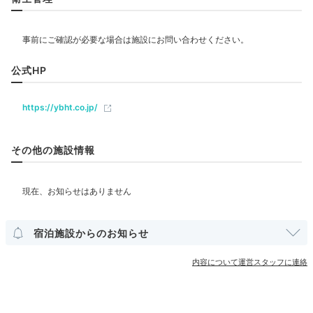
エステ・マッサージ
飲食
kohacha__n1
レストラン
バー
ラウンジ
ルームサービス
公式HP
夜景を楽しんだり、写真を撮ったりと充実した時間を過
https://ybht.co.jp/
ごせました♪
+2
ベビー＆子供関連
ベビーベッド
その他の施設情報
部屋情報
洋室
スイート
インターネット利用可能
Wi-Fi利用可能
2日目
コネクティングルーム
ユニバーサルルーム
宿泊施設からのお知らせ
その他館内施設
内容について運営スタッフに連絡
Morning
クラブフロア
クラブラウンジ・専用ラウンジ
宴会場
売店・ギフトショップ
06:00