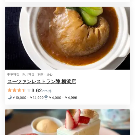
夜景に負けないくらい綺麗でずっと見ていられました。
+2
Breakfast
08:00
中華料理、四川料理、飲茶・点心
メディアで絶賛された
スーツァンレストラン陳 横浜店
朝食ブッフェを味わう
3.62
225件
￥10,000～￥14,999
￥4,000～￥4,999