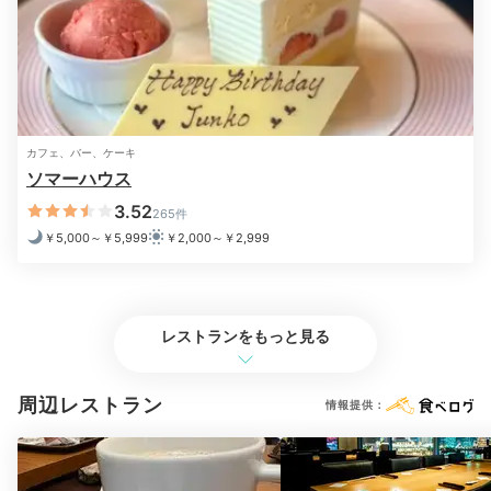
カフェ、バー、ケーキ
朝食は「カフェ トスカ」にて、西洋料理をブッフェ形
ソマーハウス
式で。シェフ自慢のオムレツや、ホテル内の工房で焼き
3.52
上げるメゾンカイザーのパンに魅了されます。
265件
￥5,000～￥5,999
￥2,000～￥2,999
Check-out
レストランをもっと見る
11:00
宿を出発
身支度して
周辺レストラン
情報提供：
チェックアウト