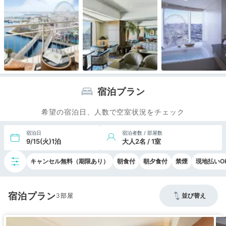
宿泊プラン
希望の宿泊日、人数で空室状況をチェック
宿泊日
宿泊者数 / 部屋数
9/15(火)1泊
大人2名 / 1室
キャンセル無料（期限あり）
朝食付
朝夕食付
禁煙
現地払いO
宿泊プラン
3
並び替え