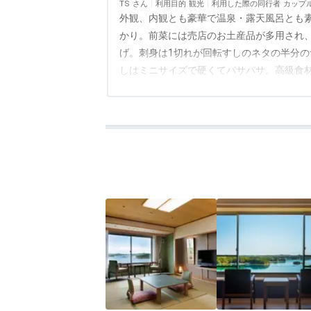
TS
利用目的
観光
利用した際の同行者
カップ
外観、内観とも豪華で温泉・露天風呂とも
かり。前菜には売店のお土産品が多用され
げ。刺身は1切れが回転すしのネタの半分
しはミニサイズで硬くてパサパサ。高級食
アクセス
4.5
コスパ
1.0
客室
1.0
接客対応
2.0
風呂
4.0
食
まし。調理人の手料理の品は皆無と思われ
いてもぬるい。今時、安いホテルでも努力
たり前なのに、アルバイトスタッフが業務
蔵庫に飲み物を冷やしたが作動していなく
冷蔵庫のコンセントが抜かれていました。
ておくのは常識では？温泉は9時半にクロ
しモードで不快でした。せっかくの良い温
は驚きです。私は、出張や旅行の経験が多
型ホテルほど同じようなサービスでがっか
して、良いサービスのホテルは増えていま
歴史ある4つ星ホテルに恥じない改善に期待