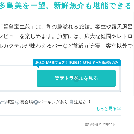
多島美を一望。新鮮魚介も堪能できる
「賢島宝生苑」は、和の趣溢れる旅館。客室や露天風呂
ンビューを楽しめます。旅館には、広大な庭園やレトロ
ルカクテルが味わえるバーなど施設が充実。客室以外で
夏休み＆秋旅フェア！
8/20(木) 9:59まで ※対象施設のみ
楽天トラベルを見る
和室
宴会場
パーキングあり
送迎あり
もっと見る
旅行時期 2022年11月