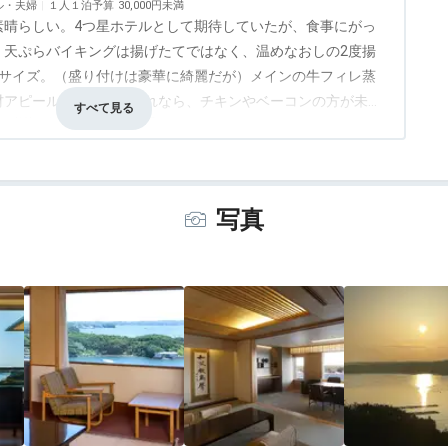
ル・夫婦
１人１泊予算
30,000円未満
素晴らしい。4つ星ホテルとして期待していたが、食事にがっ
、天ぷらバイキングは揚げたてではなく、温めなおしの2度揚
のサイズ。（盛り付けは豪華に綺麗だが）メインの牛フィレ蒸
材アピールに過ぎず、これなら、チキンやベーコンの方が未だ
事・ドリンク
1.0
バリアフリー
3.0
ます。朝食バイキングはビジネスホテル並み、温菜は湯煎して
して、目玉焼き、オムレツなどのライブキッチンがあるのは当
用の品を並べているだけのような朝食でした。また、部屋の冷
、冷蔵庫を交換してもらう騒ぎがありましたが、故障ではなく
写真
節電目的なのでしょうが、客を迎え入れる前に冷蔵庫を冷やし
ーズですが、時間前から浴室や脱衣所で掃除が始まり、追いだ
泉が台無しです。これらのサービスレベルのホテルが4つ星と
く、期待レベルが高いのかもしれませんが、地方の歴史ある大
りしたことが多いです。小さな旅館、ビジネスホテルでも努力
す。
します。