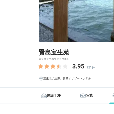
賢島宝生苑
カシコジマホウジョウエン
3.95
121件
三重県 / 志摩、賢島 / リゾートホテル
施設TOP
写真