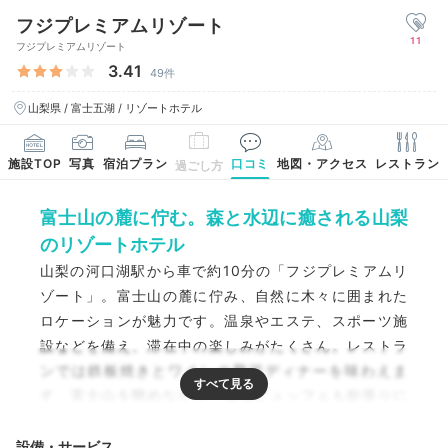
フジプレミアムリゾート
11
フジプレミアムリゾート
3.41
49件
山梨県 / 富士五湖 / リゾートホテル
施設TOP
写真
宿泊プラン
口コミ
地図・アクセス
レストラン
過ごし方
富士山の麓に佇む。森と水辺に癒される山梨
のリゾートホテル
山梨の河口湖駅から車で約10分の「フジプレミアムリ
ゾート」。富士山の麓に佇み、自然に木々に囲まれた
ロケーションが魅力です。温泉やエステ、スポーツ施
設などを備え、滞在中の楽しみがたくさん。レストラ
ンでは鉄板焼きとワインの贅沢ディナーを味わえま
す。富士山を眺めながら、朝食ビュッフェも欲張りに
いただきましょう。
設備・サービス