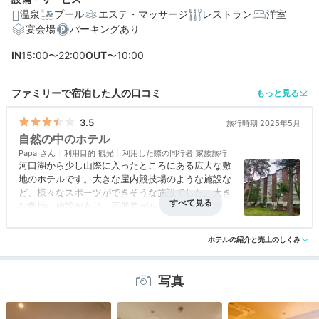
温泉
プール
エステ・マッサージ
レストラン
洋室
宴会場
パーキングあり
編集部おすすめの３つのポイント
IN
15:00〜22:00
OUT
〜10:00
リビング・2つの寝室付き4ベッドルームはグループ旅に
ファミリーで宿泊した人の口コミ
もっと見る
も◎
テニス・プール・ビリヤード・温泉。充実の施設でリゾ
3.5
旅行時期 2025年5月
ートを満喫
自然の中のホテル
Papa
利用目的
観光
利用した際の同行者
家族旅行
「トップオブフォレスト」で山梨の美味しい食を堪能
河口湖から少し山際に入ったところにある広大な敷
地のホテルです。大きな屋内競技場のような施設な
ど、様々なスポーツができそうな施設でした。大き
な敷地に施設があり、高低差があったり、施設毎の
移動に少し不便を感じることもありました。コスト
アクセス
3.0
コスパ
3.5
客室
3.0
接客対応
3.0
風呂
3.0
パフョーマンスは悪くなかったです。
ホテルの紹介と売上のしくみ
食事・ドリンク
3.5
バリアフリー
3.0
写真