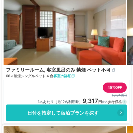
ファミリールーム, 客室風呂のみ 禁煙 ペット不可
66㎡
禁煙
シングルベッド 4 台
客室の詳細
45%OFF
16,940円
9,317
1名あたり（1泊2名利用時）
日付を指定して宿泊プランを探す