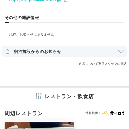
ベビー＆子供関連
その他の施設情報
部屋情報
洋室
宿泊施設からのお知らせ
その他館内施設
内容について運営スタッフに連絡
宴会場
売店・ギフトショップ
卓球台
アメニティ
テレビ
冷蔵庫
スリッパ
パジャマ
歯ブラシ
カミソリ
レストラン・飲食店
シャンプー
リンス
ボディソープ
タオル
バスタオル
ドライヤー
お茶セット
電気ポット
周辺レストラン
情報提供：
※設備・アメニティは、確認が取れている情報を表示しています。