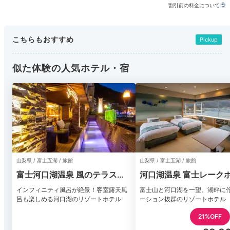
割引前の料金について
こちらもおすすめ
Pickup
似た体験の人気ホテル・宿
山梨県 / 富士五湖 / 旅館
山梨県 / 富士五湖 / 旅館
富士河口湖温泉 風のテラス
河口湖温泉 富士レーク
KUKUNA
インフィニティ風呂が絶景！客室露天風
富士山と河口湖を一望。湖畔に
呂も楽しめる河口湖のリゾートホテル
ーション抜群のリゾートホテル
21%OFF