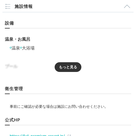
施設情報
設備
温泉・お風呂
温泉
大浴場
プール
プール
屋内プール
衛生管理
リラクゼーション
エステ・マッサージ
公式HP
飲食
レストラン
https://fuji-premium-resort.jp/