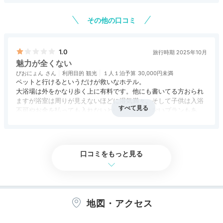
アクセス
3.0
コスパ
3.5
客室
4.0
接客対応
3.5
風呂
3.5
事前にお願いしておくと部屋のテラスでＢＢＱが
食事・ドリンク
評価なし
バリアフリー
3.5
できます。
その他の口コミ
屋根もあるので多少の雨なら問題なさそうです。
食材はすべて持ち込んで、炭や着火剤も持ち込み
でした。
1.0
旅行時期 2025年10月
部屋はワンルームでしたがとても広く、お風呂も
魅力が全くない
大変広いです。
ぴおにょん
利用目的
観光
１人１泊予算
30,000円未満
ペットと行けるというだけが救いなホテル。
部屋にはエアコン、冷蔵庫(簡易なものです)、電
大浴場は外をかなり歩く上に有料です。他にも書いてる方おられ
子レンジ、ＩＨなどが備えられており、
ますが浴室は周りが見えないほどに湿気満々。そして子供は入浴
快適に過ごせます。
不可やお金を払っても入れないという信じられないプランもある
ようです。ペット可能な部屋な土足で床はコンクリートで寛げな
アクセス
1.0
コスパ
1.0
客室
1.0
接客対応
1.0
風呂
1.0
駐車場から少しあるくので荷物を往復して運ぶの
い。
食事・ドリンク
1.0
バリアフリー
評価なし
は大変でした。
接客対応は最低レベル。温泉施設に来て風呂に入れないプランて
なんですか？？？？
口コミをもっと見る
とても涼しく、8月に外でＢＢＱするならぜひお
勧めです。
地図・アクセス