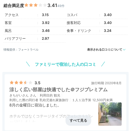
3.41
総合満足度
49件
アクセス
3.15
コスパ
3.40
客室
3.92
接客対応
3.40
風呂
3.46
食事・ドリンク
3.24
バリアフリー
2.97
情報提供：フォートラベル
表示される口コミについて
ファミリーで宿泊した人の口コミ
3.5
旅行時期 2020年8月
涼しく広い部屋は快適でした＠フジプレミアム
きちがいさん
利用目的
観光
利用した際の同行者
乳幼児連れ家族旅行
１人１泊予算
12,500円未満
8月の金曜日に宿泊しました。
ホテルではなくコテージタイプのフォレストビレ
ッジにしました。