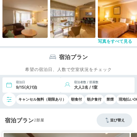
写真をすべて見る
宿泊プラン
希望の宿泊日、人数で空室状況をチェック
宿泊日
宿泊者数 / 部屋数
9/15(火)1泊
大人2名 / 1室
キャンセル無料（期限あり）
朝食付
朝夕食付
禁煙
現地払いO
宿泊プラン
2
並び替え