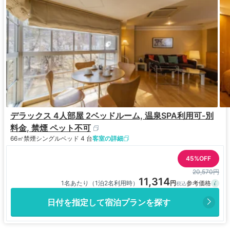
デラックス 4人部屋 2ベッドルーム, 温泉SPA利用可-別
料金, 禁煙 ペット不可
66㎡
禁煙
シングルベッド 4 台
客室の詳細
45%OFF
20,570円
11,314
1名あたり（1泊2名利用時）
日付を指定して宿泊プランを探す