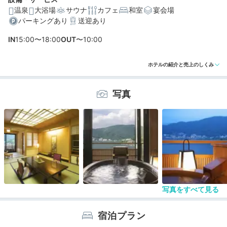
温泉
大浴場
サウナ
カフェ
和室
宴会場
パーキングあり
送迎あり
編集部おすすめの３つのポイント
IN
15:00〜18:00
OUT
〜10:00
檜や信楽焼きの露天風呂付き客室も！シーンで選べる寛
ぎ空間
ホテルの紹介と売上のしくみ
最上階の展望風呂や貸切風呂で河口湖の絶景を満喫
夕食は部屋食や個室食でのんびりと♪山梨名物も並ぶ会席
写真
料理
写真をすべて見る
宿泊プラン