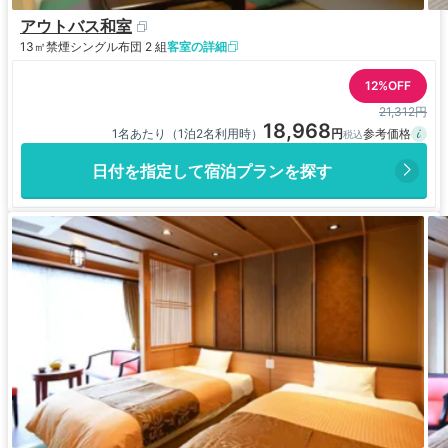
アウトバス和室
13㎡
禁煙
シングル布団 2 組
客室の詳細
12%OFF
21,312円
18,968
1名あたり（1泊2名利用時）
日付を指定して宿泊プランを探す