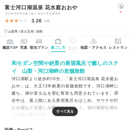
富士河口湖温泉 花水庭おおや
4
フジカワグチコオンセン カスイテイオオヤ
3.26
11件
山梨県 / 富士五湖 / 旅館
施設TOP
写真
宿泊プラン
過ごし方
地図・アクセス
レストラン
口コミ
和モダン空間や絶景の展望風呂で癒しのステ
イ 山梨・河口湖畔の老舗旅館
河口湖駅より徒歩約10分。「富士河口湖温泉 花水庭お
おや」は、大正12年創業の老舗旅館です。河口湖畔に
建ち、湖や富士山を望む客室も用意されています。滞
在中は、最上階にある展望風呂をはじめ、サウナや打
たせ湯などを楽しみ癒されましょう。旬の食材を味わ
う夕食も魅力です。
設備・サービス