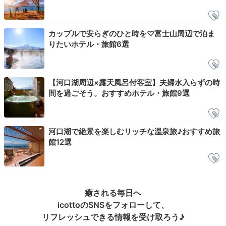
名湯を堪能
カップルで安らぎのひと時を♡富士山周辺で泊ま
りたいホテル・旅館6選
【河口湖周辺×露天風呂付客室】夫婦水入らずの時
間を過ごそう。おすすめホテル・旅館9選
河口湖で絶景を楽しむリッチな温泉旅♪おすすめ旅
館12選
地下1階大浴場
地下
就寝前には地下1階の大浴場で、富士河口湖温泉を満
喫。内風呂にはサウナ、露天風呂には打たせ湯と設備も
充実。また、最上階7階には展望大浴場や展望貸切風呂
癒される毎日へ
も！夜の河口湖を眺めながら癒しの時間を過ごせます。
icottoのSNSをフォローして、
リフレッシュできる情報を受け取ろう♪