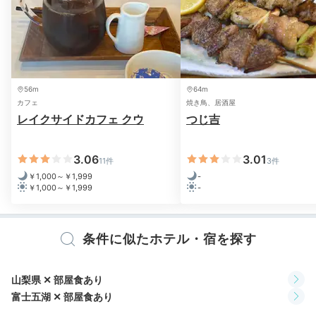
Dinner
※設備・アメニティは、確認が取れている情報を表示しています。
18:00
山梨食材が並ぶ夕食は
56m
64m
部屋食や個室食で
カフェ
焼き鳥、居酒屋
レイクサイドカフェ クウ
つじ吉
3.06
3.01
11件
3件
￥1,000～￥1,999
-
￥1,000～￥1,999
-
条件に似たホテル・宿を探す
山梨県 ✕ 部屋食あり
会席料理の例
鳥も
富士五湖 ✕ 部屋食あり
夕食は部屋食か個室食。季節の旬食材を使用した和会席