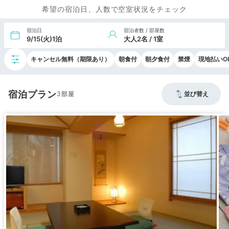
希望の宿泊日、人数で空室状況をチェック
宿泊日
宿泊者数 / 部屋数
9/15(火)1泊
大人2名 / 1室
キャンセル無料（期限あり）
朝食付
朝夕食付
禁煙
現地払いO
宿泊プラン
3
並び替え