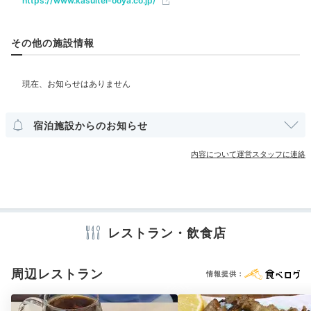
https://www.kasuitei-ooya.co.jp/
ベビー＆子供関連
その他の施設情報
部屋情報
檜の露天風呂
信楽
和室
和洋室
洋室
インターネット利用可能
Wi-Fi利用可能
お部屋で荷物の整理ができたらのんびり。浴衣や作務衣
露天風呂付客室
などに着替えれば、旅行気分がさらに盛り上がります
宿泊施設からのお知らせ
ね。露天風呂付き客室のお湯は、富士山の天然水を使用
その他館内施設
した沸かし湯。夕日が沈む河口湖を眺めながら贅沢に堪
内容について運営スタッフに連絡
宴会場
ランドリーコーナー
売店・ギフトショップ
能♪
カラオケルーム
アメニティ
レストラン・飲食店
momochan__trip
テレビ
冷蔵庫
エアコン
スリッパ
セーフティボックス
洗浄機付トイレ
浴衣
歯ブラシ
カミソリ
コットン
綿棒
みんなで浴衣を着て写真を撮ったり、おしゃべりしたりしました。
シャンプー
リンス
ボディソープ
シャワーキャップ
タオル
周辺レストラン
情報提供：
バスタオル
くし・ブラシ
ドライヤー
お茶セット
電子レンジ
電気ポット
食器