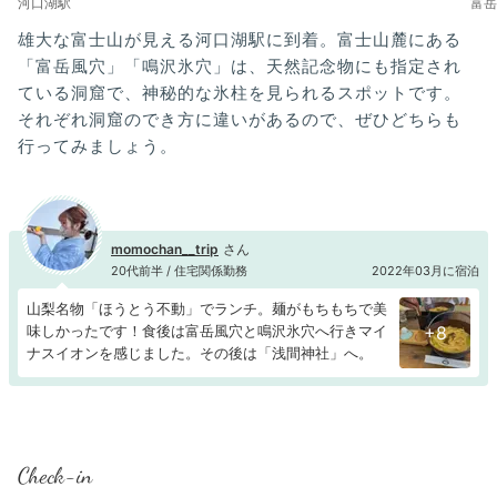
河口湖駅
富岳
雄大な富士山が見える河口湖駅に到着。富士山麓にある
「富岳風穴」「鳴沢氷穴」は、天然記念物にも指定され
ている洞窟で、神秘的な氷柱を見られるスポットです。
それぞれ洞窟のでき方に違いがあるので、ぜひどちらも
行ってみましょう。
momochan__trip
20代前半 / 住宅関係勤務
2022年03月に宿泊
山梨名物「ほうとう不動」でランチ。麺がもちもちで美
味しかったです！食後は富岳風穴と鳴沢氷穴へ行きマイ
+8
ナスイオンを感じました。その後は「浅間神社」へ。
Check-in