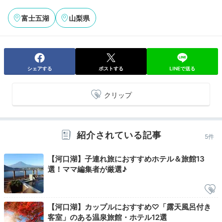
や、オリジナルのほうとう鍋を含む贅沢会席、牛や豚の
しゃぶしゃぶなど。また
甲州名物の鳥もつ煮・馬刺しと
富士五湖
山梨県
いった別注料理や甲州市のワイン
も揃い、地元の味を楽
しめます。
シェアする
ポストする
LINEで送る
momochan__trip
クリップ
夕食は部屋食でコース料理を。品数がとても多くて和〜
洋食たくさんの料理をいただきました！また、アレルギ
+3
ー対応もしていただけました。
紹介されている記事
5件
【河口湖】子連れ旅におすすめホテル＆旅館13
選！ママ編集者が厳選♪
Onsen
21:00
【河口湖】カップルにおすすめ♡「露天風呂付き
客室」のある温泉旅館・ホテル12選
絶景を眺めながら