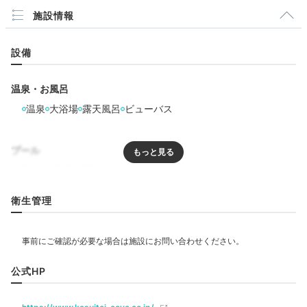
施設情報
空いていたとのことで、ワンランク上のお部屋に泊めさ
せていただき嬉しかったです。和モダンな雰囲気でおし
+1
設備
ゃれでした！レイクビューなのも良かったです。
温泉・お風呂
温泉
大浴場
露天風呂
ビューバス
Freetime
16:00
プール
客室のお風呂でゆっくり
心休まるひとときを
リラクゼーション
衛生管理
サウナ
ジャグジー
エステ・マッサージ
飲食
公式HP
カフェ
ルームサービス