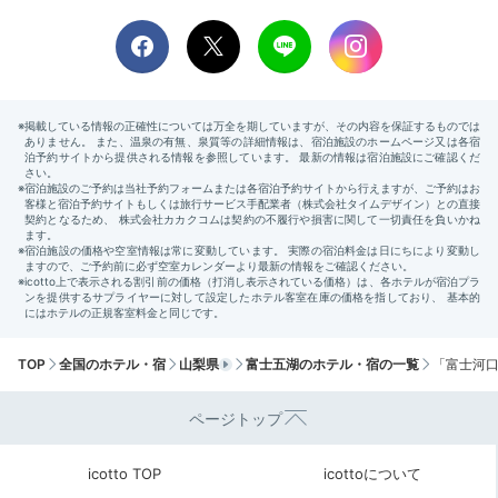
momochan__trip
みんなで大浴場に行き、温泉に入りました！内湯だけではなく露天
風呂もあり、まったりゆったり長湯しながら過ごしました！
2日目
Breakfast
TOP
全国のホテル・宿
山梨県
富士五湖のホテル・宿の一覧
「富士河口
08:00
ページトップ
和を詰め込んだ朝食で
朝からほっこり
icotto TOP
icottoについて