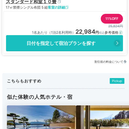
スタンダード和室１０畳
17㎡
禁煙
シングル布団 5 組
客室の詳細
11%OFF
25,824円
22,984
1名あたり（1泊2名利用時）
日付を指定して宿泊プランを探す
割引前の料金について
こちらもおすすめ
Pickup
似た体験の人気ホテル・宿