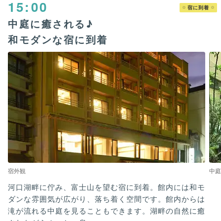
15:00
宿に到着
中庭に癒される♪
和モダンな宿に到着
宿外観
中庭
河口湖畔に佇み、富士山を望む宿に到着。館内には和モ
ダンな雰囲気が広がり、落ち着く空間です。館内からは
滝が流れる中庭を見ることもできます。湖畔の自然に癒