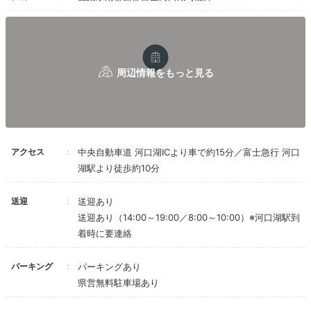
和モダン和洋室
和モ
アクセス
中央自動車道 河口湖ICより車で約15分／富士急行 河口
湖駅より徒歩約10分
客室はシンプルな和室や露天風呂付き客室、和モダン和
洋室など。街並みに富士山を臨む山側や河口湖を望む湖
送迎
送迎あり
側など眺めを楽しめるタイプもあります。また
別邸には
送迎あり（14:00～19:00／8:00～10:00）※河口湖駅到
半露天風呂とテラス完備のコンドミニアム
があり、優雅
着時に要連絡
なステイも♪
パーキング
パーキングあり
県営無料駐車場あり
momochan__trip