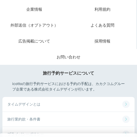
企業情報
利用規約
外部送信（オプトアウト）
よくある質問
広告掲載について
採用情報
お問い合わせ
旅行予約サービスについて
朝食の和定食
朝食は食事会場の広間で和定食を。
4名までであれば追
icottoの旅行予約サービスにおける予約の手配は、カカクコムグルー
プ企業である株式会社タイムデザインが行います。
加料金で部屋食も可能
です。贅沢気分を味わえる木箱に
は色とりどりのメニューがずらり。朝から胃も心も満た
タイムデザインとは
されそうですね。
旅行業約款・条件書
プライバシーポリシー
momochan__trip