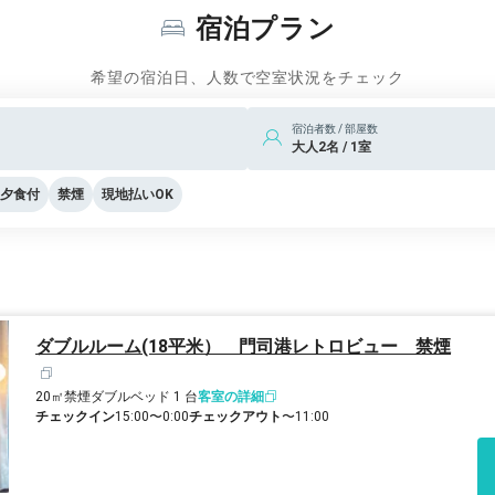
宿泊プラン
希望の宿泊日、人数で空室状況をチェック
宿泊者数 / 部屋数
大人2名 / 1室
夕食付
禁煙
現地払いOK
ダブルルーム(18平米） 門司港レトロビュー 禁煙
20㎡
禁煙
ダブルベッド 1 台
客室の詳細
チェックイン
15:00〜0:00
チェックアウト
〜11:00