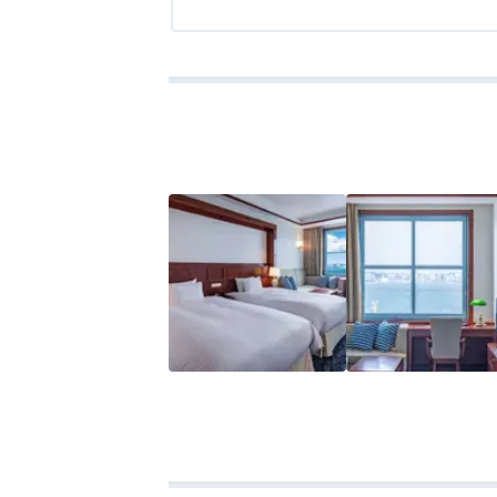
アクセス
4.5
コスパ
4.5
客室
4.5
接客対応
4.5
風呂
4.0
食