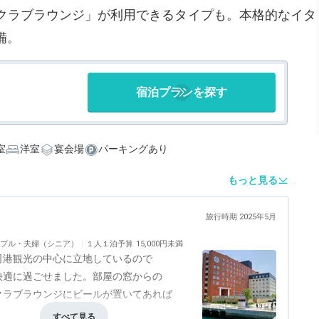
クラブラウンジ」が利用できるタイプも。本格的なイタ
備。
宿泊プランを探す
室
洋室
宴会場
パーキングあり
もっと見る
旅行時期 2025年5月
プル・夫婦（シニア）
１人１泊予算
15,000円未満
司港観光の中心に立地しているので
快適に過ごせました。部屋の窓からの
クラブラウンジにビールが置いてあれば