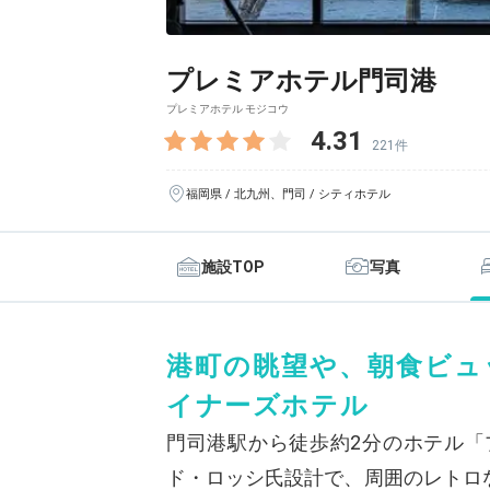
プレミアホテル門司港
プレミアホテル モジコウ
4.31
221件
福岡県 / 北九州、門司 / シティホテル
施設TOP
写真
港町の眺望や、朝食ビュ
イナーズホテル
門司港駅から徒歩約2分のホテル「
ド・ロッシ氏設計で、周囲のレトロ