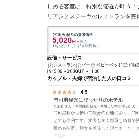
しめる客室は、特別な滞在が叶う「
リアンとステーキのレストランを完
9/15(火)宿泊の参考価格
5,020
1名あたり（1泊2名利用時）
設備・サービス
レストラン
バー
ベビーベッド
和洋
IN
15:00〜0:00
OUT
〜11:00
カップル・夫婦で宿泊した人の口コミ
4.5
門司港観光にぴったりのホテル
ひま爺
利用目的
観光
利用した際の同行者
カッ
門司港駅から歩いて数分の距離にあり、門
とても便利です。接客も良く部屋も綺麗で
眺めも抜群。朝食も美味しく頂きました。
尚最高。