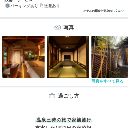
パーキングあり
送迎あり
ホテルの紹介と売上のしくみ
編集部おすすめの３つのポイント
写真
たった12室！離れ形式の客室はすべて源泉かけ流し温泉
付き
3種の貸切露天風呂や大浴場も充実。美肌の湯三昧を楽し
める
プライベート感たっぷりの部屋食。こだわりの創作懐石
料理に舌鼓
写真をすべて見る
過ごし方
温泉三昧の旅で家族旅行
充実した1泊2日の宿泊記