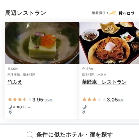
周辺レストラン
情報提供：
夕食①
夕
ましぇ38さんの投稿
夕食は事前に宿に確認をしておきましょう。お部屋食で
気兼ねなくリラックスしながらいただけますよ。季節の
食材、地元熊本の新鮮な海の幸・山の幸を使い、美しく
彩られた懐石料理を召し上がれ。口福・眼福なひととき
に大満足！
120m
187m
料理旅館、郷土料理
日本料理、水炊き
竹ふえ
華匠庵 レストラン
ayano__journey
3.95
3.05
135件
6件
お部屋で事前に申し込みをしたすきやきをいただきまし
￥30,000～
-
-
-
た。持ち込んだワインと合わせて美味しくいただきまし
+1
た。
条件に似たホテル・宿を探す