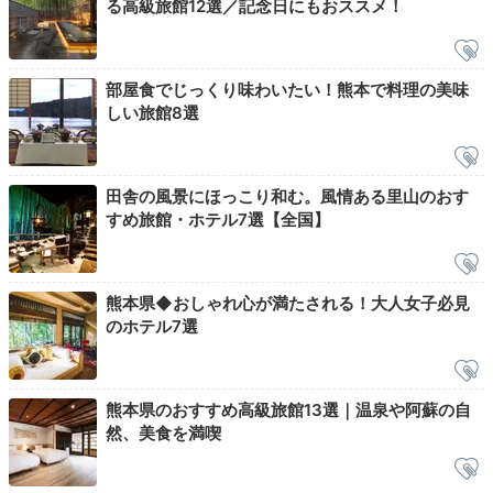
る高級旅館12選／記念日にもおススメ！
林と紅葉に囲まれた「竹林の湯」や、滝のせせらぎを聞
きながら穏やかなひとときに身を委ねられる「奥の湯」
など3つの貸切露天風呂があります。広々とした温泉
で、人目を気にせず堪能できますよ。
部屋食でじっくり味わいたい！熊本で料理の美味
しい旅館8選
Night
田舎の風景にほっこり和む。風情ある里山のおす
21:00
すめ旅館・ホテル7選【全国】
色浴衣でのんびりと
リラックスの夜
熊本県◆おしゃれ心が満たされる！大人女子必見
のホテル7選
熊本県のおすすめ高級旅館13選｜温泉や阿蘇の自
然、美食を満喫