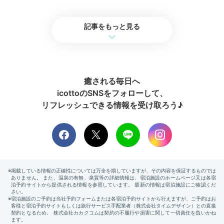
記事をもっと見る
色浴衣
アイ
メイプル♡さんの投稿
湯上りにはお部屋でドリンクやコーヒー等を飲みながら
のんびり過ごしましょう。宿には大人女子に嬉しい色浴
癒される毎日へ
衣も用意されているので、おしゃれをしながらリラック
icottoのSNSをフォローして、
スが叶います。着心地重視ならガーゼ浴衣や作務衣もい
リフレッシュできる情報を受け取ろう♪
いですね◎
ayano__journey
竹林や滝がある
中庭で開かれる夜の演奏会
に参加しました。ゆっく
りでき、とても幻想的で素敵でした。