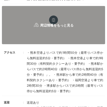
景や設えが異なるのも魅力的です。
ayano__journey
「雄町庵」というお部屋に宿泊しました。
5mもある客
室露天風呂を独り占め
できるのが魅力的でした。
+3
アクセス
・熊本空港よりバスで約1時間50分（最寄りバス停か
ら無料送迎約5分・要予約） ・熊本空港より車で約1時
間30分（有料契約タクシーあり・要予約） ・熊本駅か
らバスで約2時間40分（最寄りバス停から無料送迎約5
Relax
分・要予約）」。 ・熊本駅から車で約2時間40分（有
16:15
料契約タクシーあり・要予約） ・福岡空港より車で約
2時間30分 ・博多駅からバスで約3時間（最寄りバス
客室で楽しむ
停から無料送迎約5分・要予約）
源泉かけ流し天然温泉
送迎
送迎あり