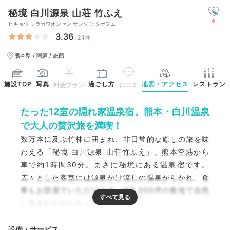
秘境 白川源泉 山荘 竹ふえ
6
ヒキョウ シラカワオンセン サンソウ タケフエ
3.36
24件
熊本県 / 阿蘇 / 旅館
施設TOP
写真
過ごし方
地図・アクセス
レストラン
料金プラン
口コミ
たった12室の隠れ家温泉宿。熊本・白川温泉
で大人の贅沢旅を満喫！
数万本に及ぶ竹林に囲まれ、非日常的な癒しの旅を味
わえる「秘境 白川源泉 山荘竹ふえ」。熊本空港から
車で約1時間30分。まさに秘境にある温泉宿です。
広々とした客室には源泉かけ流しの温泉が引かれ、食
事もお部屋でいただけます。約5,000坪の敷地で自然
に包まれながらゆっくり滞在を。
設備・サービス