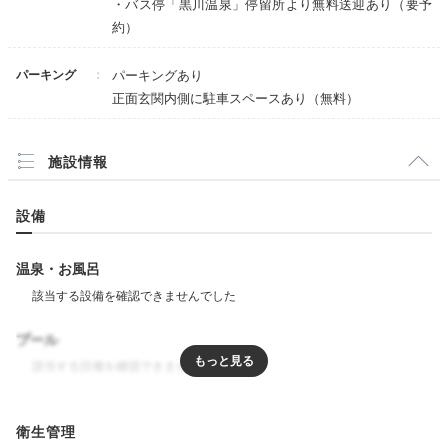
・バス停「黒川温泉」停留所より無料送迎あり（要予
約）
パーキング
パーキングあり
正面玄関内側に駐車スペースあり（無料）
施設情報
設備
客室露天風呂「小夜」
客室
客室にはそれぞれ異なる露天風呂や内風呂があります。
温泉・お風呂
すべてのお風呂が源泉かけ流しの天然温泉。三大美人泉
質といわれる「炭酸水素塩泉」と「硫酸塩泉」が含まれ
るお湯につかり、心地よい温泉タイムを楽しめますよ。
プール
リラクゼーション
ayano__journey
衛生管理