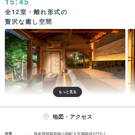
15:45
全12室・離れ形式の
贅沢な癒し空間
客室①
客
約5千坪の広大な敷地にわずか12室の離れとスパ棟が点
地図・アクセス
在する贅沢さ。それぞれモダンな雰囲気が漂い、和の空
間を基調とした内装です。お部屋によって眺められる光
住所
熊本県阿蘇郡南小国町大字満願寺5725-1