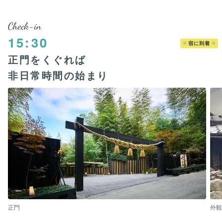
Check-in
15:30
宿に到着
正門をくぐれば
非日常時間の始まり
正門
外