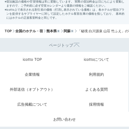
2日目
TOP
全国のホテル・宿
熊本県
阿蘇
「秘境 白川源泉 山荘 竹ふえ」
Morning
ページトップ
07:00
icotto TOP
icottoについて
朝からたっぷり
温泉を堪能
企業情報
利用規約
外部送信（オプトアウト）
よくある質問
広告掲載について
採用情報
お問い合わせ