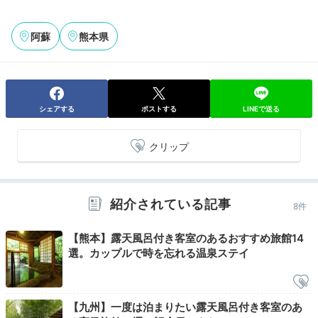
Onsen
阿蘇
熊本県
20:00
貸切露天風呂で
のんびりリラックス
シェアする
ポストする
LINEで送る
クリップ
紹介されている記事
8件
【熊本】露天風呂付き客室のあるおすすめ旅館14
選。カップルで時を忘れる温泉ステイ
貸切露天風呂
洞
MANAXさんの投稿
【九州】一度は泊まりたい露天風呂付き客室のあ