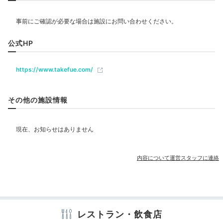
お部屋の中に足湯付きのテーブルがあったので、そこでお酒を飲み
飲食
ました。
公式HP
ベビー＆子供関連
Dinner
https://www.takefue.com/
18:00
部屋情報
その他の施設情報
お部屋でいただく
美食のディナー
その他館内施設
アメニティ
内容について運営スタッフに連絡
※設備・アメニティは、確認が取れている情報を表示しています。
レストラン・飲食店