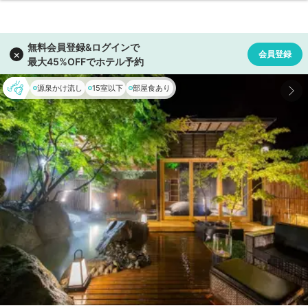
源泉かけ流し
15室以下
部屋食あり