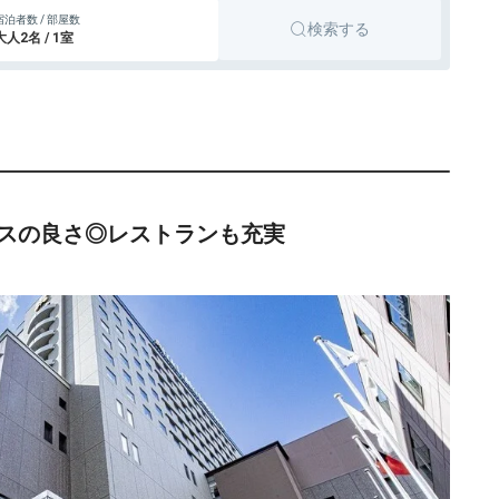
宿泊者数 / 部屋数
検索する
大人2名 / 1室
スの良さ◎レストランも充実