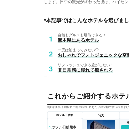
します。日中の観光が終わった後は、ハイセン
*本記事ではこんなホテルを選びまし
自然もグルメも堪能できる！
熊本県にあるホテル
一度は泊まってみたい♡
おしゃれでフォトジェニックな空
リフレッシュできる旅がしたい！
非日常感に浸れて癒される
これからご紹介するホテ
※参考価格は1泊2名ご利用時の1名あたりの金額です（税およ
ホテル・宿名
写真
1.
ホテル日航熊本