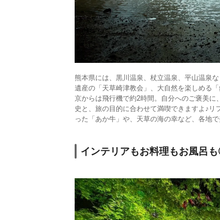
熊本県には、黒川温泉、杖立温泉、平山温泉な
遺産の「天草崎津教会」、大自然を楽しめる「
京からは飛行機で約2時間。自分へのご褒美に
史と、旅の目的に合わせて満喫できますよ♪リ
った「あか牛」や、天草の海の幸など、各地で
インテリアもお料理もお風呂も