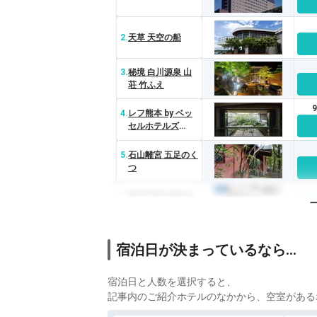
2.
天草 天空の船
3.
秘境 白川源泉 山
荘 竹ふえ
4.
レフ熊本 by ベッ
セルホテルズ
（REF
Kumamoto）
5.
石山離宮 五足のく
つ
6.
RESTERS BED＆
CO.
7.
fav KUMAMOTO
宿泊日が決まっているなら…
宿泊日と人数を選択すると、
記事内のご紹介ホテルのなかから、空室がある