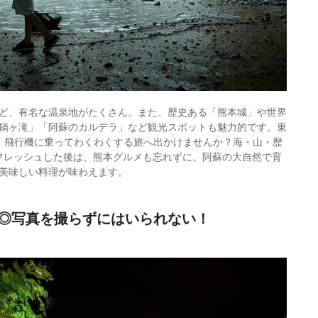
ど、有名な温泉地がたくさん。また、歴史ある「熊本城」や世界
鍋ヶ滝」「阿蘇のカルデラ」など観光スポットも魅力的です。東
、飛行機に乗ってわくわくする旅へ出かけませんか？海・山・歴
フレッシュした後は、熊本グルメも忘れずに。阿蘇の大自然で育
美味しい料理が味わえます。
◎写真を撮らずにはいられない！