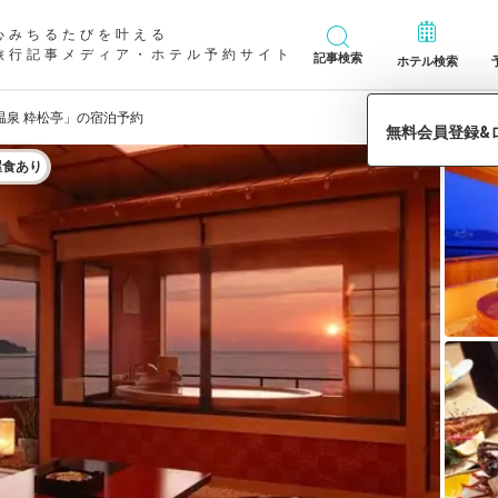
心みちるたびを叶える
旅行記事メディア・ホテル予約サイト
記事検索
ホテル検索
温泉 粋松亭」の宿泊予約
屋食あり