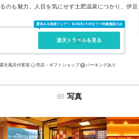
るのも魅力。人目を気にせず土肥温泉につかり、伊豆
夏休み＆秋旅フェア！
8/20(木) 9:59まで ※対象施設のみ
楽天トラベルを見る
露天風呂付客室
売店・ギフトショップ
パーキングあり
写真