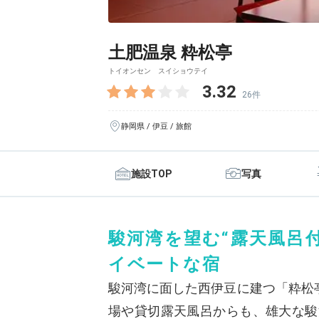
土肥温泉 粋松亭
トイオンセン スイショウテイ
3.32
26件
静岡県 / 伊豆 / 旅館
施設TOP
写真
駿河湾を望む“露天風呂
イベートな宿
駿河湾に面した西伊豆に建つ「粋松
場や貸切露天風呂からも、雄大な駿