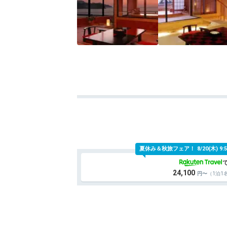
夏休み＆秋旅フェア！
8/20(木)
24,100
（1泊1