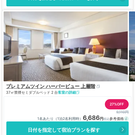
プレミアムツイン ハーバービュー 上層階
37㎡
禁煙
セミダブルベッド 2 台
客室の詳細
27%OFF
9,110円
6,686
1名あたり（1泊2名利用時）
日付を指定して宿泊プランを探す