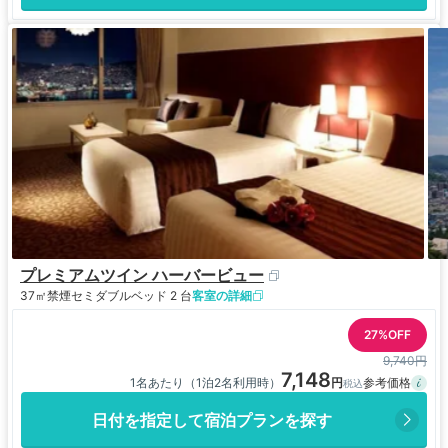
プレミアムツイン ハーバービュー
37㎡
禁煙
セミダブルベッド 2 台
客室の詳細
27%OFF
9,740円
7,148
1名あたり（1泊2名利用時）
日付を指定して宿泊プランを探す