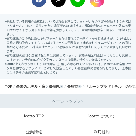
チェックアウト
最後まで素敵な景色に心癒されて
客室
TOP
全国のホテル・宿
長崎県
長崎市
「ルークプラザホテル」の宿
やこさんの投稿
朝食の後は、お部屋でお茶をいただきつつひと休み。
チ
ページトップ
ェックアウトの時間は11時
なので、出発の準備も余裕を
持ってできます。滞在中に見た数々の絶景を心に留め
icotto TOP
icottoについて
て、次の目的地へ。
企業情報
利用規約