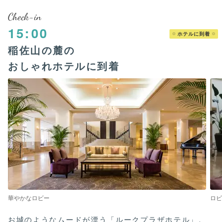
Check-in
15:00
ホテルに到着
稲佐山の麓の
おしゃれホテルに到着
華やかなロビー
ロビ
お城のようなムードが漂う「ルークプラザホテル」。