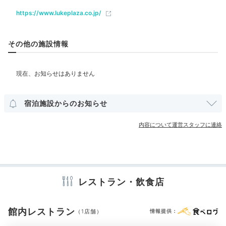
ベビー＆子供関連
https://www.lukeplaza.co.jp/
1000andstar
部屋情報
その他の施設情報
夕食は目の前で焼いてくれる鉄板焼にしました。フラン
ベがかっこよかったです！夕食会場からも夜景が見られ
+4
て素敵でした♡
その他館内施設
宴会場
売店・ギフトショップ
クリーニングサービス
宿泊施設からのお知らせ
アメニティ
Night
内容について運営スタッフに連絡
テレビ
冷蔵庫
スリッパ
洗浄機付トイレ
歯ブラシ
カミソリ
21:00
シャンプー
リンス
ボディソープ
タオル
バスタオル
ドライヤー
お茶セット
電気ポット
加湿器
夜景を目の前に
語り合うひととき
レストラン・飲食店
※設備・アメニティは、確認が取れている情報を表示しています。
館内レストラン
（1店舗）
情報提供：