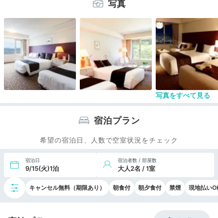
写真
充実している。特に、はんぺんなどの練り物やみか
んジュースが美味しかったです。難を言えば、小皿
の他に大皿も欲しいです。ドリンク用の紙コップが
ガラス製なら言うことなしです。
写真をすべて見る
宿泊プラン
希望の宿泊日、人数で空室状況をチェック
宿泊日
宿泊者数 / 部屋数
9/15(火)1泊
大人2名 / 1室
キャンセル無料（期限あり）
朝食付
朝夕食付
禁煙
現地払いO