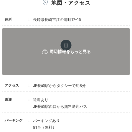
地図・アクセス
かった。
夕食は卓袱料理風ということで、大変品数も多
く、美味しく頂きました。ツアーで宿泊したので
住所
１泊おいくらになっていたのか不明ですが、十分
長崎県長崎市江の浦町17-15
満足しました。
チャペル
思わ
ホテルの中庭には独立型のチャペルをそなえ、館内全体
がヨーロピアンなムードです。
オードリー・ヘップバー
ンの写真が飾られた廊下
など、フォトジェニックなスポ
ットも！気に入った場所で記念撮影を♪
アクセス
JR長崎駅からタクシーで約8分
送迎
送迎あり
JR長崎駅西口から無料送迎バス
Dinner
19:30
パーキング
パーキングあり
81台（無料）
長崎産食材×鉄板焼き