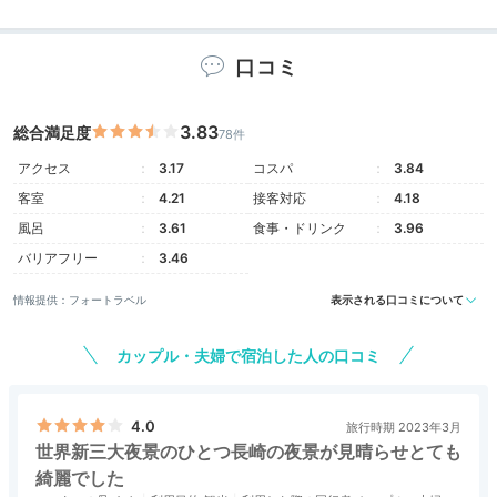
ゴージャスな客室
口コミ
3.83
総合満足度
78件
アクセス
3.17
コスパ
3.84
客室
4.21
接客対応
4.18
風呂
3.61
食事・ドリンク
3.96
バリアフリー
3.46
情報提供：フォートラベル
表示される口コミについて
プレミアムツイン シティビュー
プレ
カップル・夫婦で宿泊した人の口コミ
客室は87室。長崎の街を眼下に望む「プレミアムツイ
ン シティビュー」や、
港の景色まで見える「プレミア
ムツイン ハーバービュー」
など、いずれも非日常を感
4.0
旅行時期 2023年3月
じられるお部屋です。心が安らぐ和室も選べますよ◎
世界新三大夜景のひとつ長崎の夜景が見晴らせとても
綺麗でした