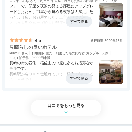
ロッキーの母
利用目的
観光
利用した際の同行者
カップル・夫婦
ツアーで、部屋を夜景の見える部屋にアップグレ
ードしたため、部屋から眺める夜景は大満足。思
1000andstar
ったより広いお部屋でした。三年ぶりに入港した
という大型クルーズ船もお部屋から眺めることが
ツインルームで長崎の夜景が見えるお部屋でした。新婚
出来、良かったです。
旅行のお祝いに、長崎のお菓子を部屋に用意してくださ
+3
アクセス
2.0
コスパ
3.0
客室
3.0
接客対応
4.0
風呂
2.0
ホテルの宿泊プランに在った夜景観光タクシー
食事・ドリンク
3.5
バリアフリー
3.0
っていました♪
を頼むことが出来、小雨の中タクシー観光ができ
4.5
旅行時期 2020年12月
てとても良かったです。夜景観光タクシーの依頼
見晴らしの良いホテル
に対してはメールでのやりとりを丁寧にして頂き
kuro96
利用目的
観光
利用した際の同行者
カップル・夫婦
ありがとうございました。シティキャブ長崎のド
１人１泊予算
10,000円未満
ライバーさんも安全運転且つお話しも上手で、夜
長崎の街の西側、稲佐山の中腹にあるお洒落なホ
景観光穴場の鍋冠山へ連れて行って頂き楽しかっ
テルです。
Freetime
たです。
長崎駅から３ｋｍ位離れていて、観光で街に出る
16:00
そんなに安いホテルとは思わなかったのです
のに不便です。
が、修学旅行生が宿泊しているとのことで、朝食
（送迎のシャトルはありますが、利用時間帯が限
の時間が高校生とかぶらないように時間が決めら
アクセス
3.0
コスパ
4.5
客室
5.0
接客対応
4.0
風呂
4.0
られていました）
ヨーロピアンムードの
食事・ドリンク
4.0
バリアフリー
評価なし
れてしまったのが少し残念。
しかし、部屋からは長崎の街の夜景を展望でき、
館内で写真をパチリ♪
このレベルであれば、大きくなくても良いから
わざわざ稲佐山に行く必要がありませんでした。
口コミをもっと見る
温泉風呂があればもっと良かった。バスタブや洗
面所は広かったが、やはり旅行ではゆっくりお風
呂に入って疲れを取りたいので。
細かいことですが、旅行で機器の充電が出来る
ようにUSBや交換機が用意されているともっと良