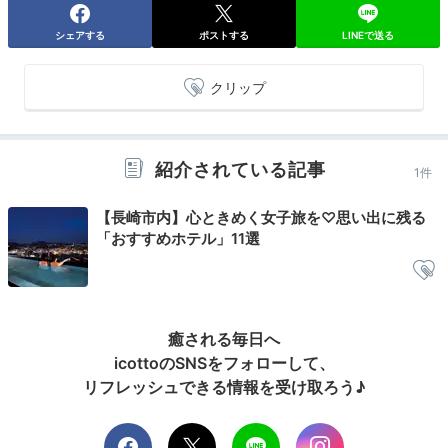
ェを。
郷土グルメの「長崎そっぷ飯」
をはじめ、じげも
シェアする
ポストする
LINEで送る
ん（長崎弁で「地元のもの」）が充実。心がこもった栄
養満点の料理で、エネルギーチャージしましょう◎
クリップ
1000andstar
紹介されている記事
1件
朝食バイキングでは、主に長崎の郷土料理をとって食べ
【長崎市内】心ときめく女子旅を♡思い出に残る
ました！
+3
「おすすめホテル」11選
癒される毎日へ
Check-out
icottoのSNSをフォローして、
11:00
リフレッシュできる情報を受け取ろう♪
ホテルを出発
美しい景色を心に留め