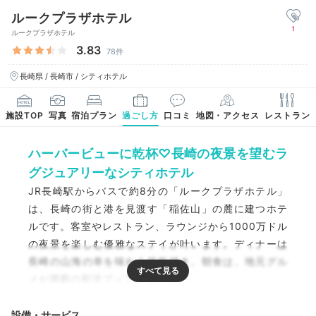
ルークプラザホテル
1
ルークプラザホテル
3.83
78件
長崎県 / 長崎市 / シティホテル
施設TOP
写真
宿泊プラン
過ごし方
口コミ
地図・アクセス
レストラン
ハーバービューに乾杯♡長崎の夜景を望むラ
グジュアリーなシティホテル
JR長崎駅からバスで約8分の「ルークプラザホテル」
は、長崎の街と港を見渡す「稲佐山」の麓に建つホテ
ルです。客室やレストラン、ラウンジから1000万ドル
の夜景を楽しむ優雅なステイが叶います。ディナーは
長崎の山海の幸を味わう鉄板焼き。朝食は、地元グル
メが満載の和洋ブッフェをどうぞ。
設備・サービス