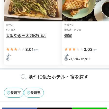
Breakfast
08:00
「じげもん」を味わう
70m
122m
たこ焼き
喫茶店、カフェ
手作り朝食ブッフェ
大阪やき三太 稲佐山店
燈家
3.01
3.03
4件
3件
-
-
-
￥1,000～￥1,999
条件に似たホテル・宿を探す
長崎市
長崎県
朝食ブッフェ会場
朝食
朝食は最上階の会場で、約30種類の手作り和洋ブッフ