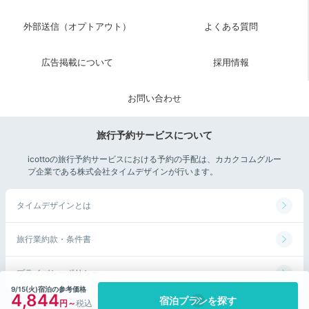
Sightseeing
外部送信（オプトアウト）
よくある質問
ホテルからグラバー園まで車で約
13:00
15分
広告掲載について
採用情報
2人の絆を深める
観光スポット巡り
お問い合わせ
旅行予約サービスについて
icottoの旅行予約サービスにおける予約の手配は、カカクコムグルー
プ企業である株式会社タイムデザインが行います。
タイムデザインとは
旅行業約款・条件書
プライバシーポリシー
重要文化財の旧グラバー住宅
旧グ
9/15(火)宿泊の参考価格
4,844
宿泊プランを探す
かつては居留地だった「グラバー園」。
園内に隠された