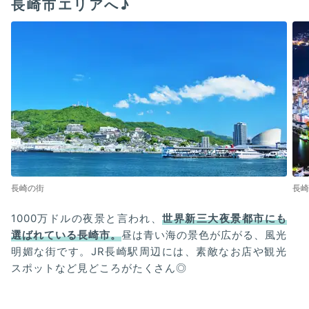
長崎市エリアへ♪
長崎の街
長崎
1000万ドルの夜景と言われ、
世界新三大夜景都市にも
選ばれている長崎市。
昼は青い海の景色が広がる、風光
明媚な街です。JR長崎駅周辺には、素敵なお店や観光
スポットなど見どころがたくさん◎