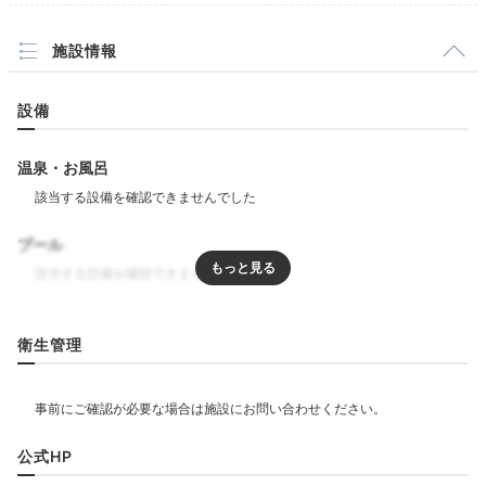
五感で楽しむディナー
施設情報
設備
温泉・お風呂
プール
※ディナーは3日前までに要予約
特選
リラクゼーション
衛生管理
ディナーは4Fのレストラン「The House of（ザ ハウ
ス オブ）1995」にて。
シェフが目の前で調理してくれ
飲食
る鉄板焼き
は、ライブ感たっぷり！長崎の自然が育んだ
レストラン
バー
ルームサービス
山海の幸を五感で味わいましょう。
公式HP