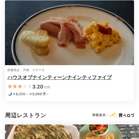
客室でゆっくり夜景を鑑賞できる
客室
キートンさんの投稿
ディナーの後も夜景を堪能しながら大切な人と特別な時
鉄板焼き、洋食、ステーキ
間を過ごして。最上階のラウンジでグラスを傾けるもよ
ハウスオブナインティーンナインティファイブ
し、お部屋でゆったりするもよし。
和室には広々とした
3.20
10件
檜風呂
もあり、贅沢なバスタイムを楽しめます◎
￥8,000～￥9,999
-
周辺レストラン
情報提供：
2日目