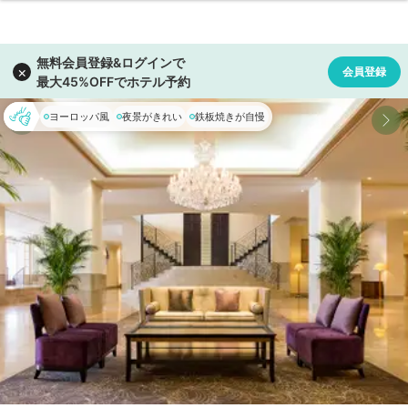
ヨーロッパ風
夜景がきれい
鉄板焼きが自慢