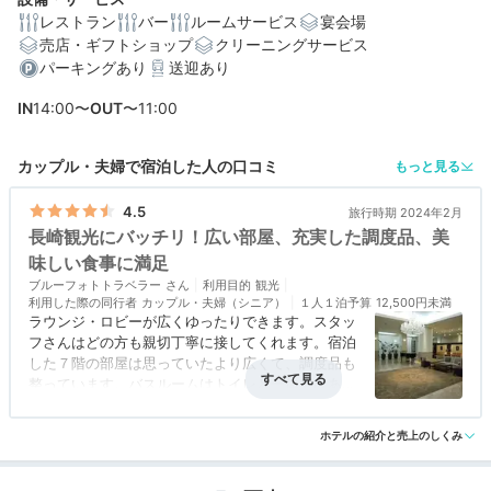
レストラン
バー
ルームサービス
宴会場
売店・ギフトショップ
クリーニングサービス
編集部おすすめの３つのポイント
パーキングあり
送迎あり
観光も絶景も満喫できる◎JR長崎駅からバスで約8分の好
IN
14:00〜
OUT
〜11:00
立地
1000万ドルの夜景をパノラマで眺める、レストランやラ
カップル・夫婦で宿泊した人の口コミ
もっと見る
ウンジ
4.5
旅行時期 2024年2月
長崎の山海の幸を鉄板焼きで楽しむ夕食＆郷土グルメを
長崎観光にバッチリ！広い部屋、充実した調度品、美
味わう朝食
味しい食事に満足
ブルーフォトトラベラー
利用目的
観光
利用した際の同行者
カップル・夫婦（シニア）
１人１泊予算
12,500円未満
ラウンジ・ロビーが広くゆったりできます。スタッ
フさんはどの方も親切丁寧に接してくれます。宿泊
した７階の部屋は思っていたより広くて、調度品も
整っています。バスルームはトイレと一体ではある
ものの、洗面台が広くて小物も十分置けて、使い勝
アクセス
4.5
コスパ
4.5
客室
4.5
接客対応
5.0
風呂
4.0
手が良かったです。部屋だけでなく、洗面台のコッ
ホテルの紹介と売上のしくみ
食事・ドリンク
4.5
バリアフリー
評価なし
プがガラス製なのも高級感があっていいです。ブッ
フェ式朝食レストランは最上階にあって、長崎港を
一望できるのが素晴らしい。九州長崎のメニューが