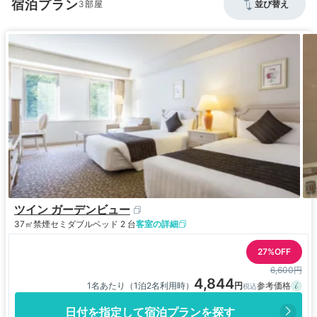
宿泊プラン
3
並び替え
ツイン ガーデンビュー
37㎡
禁煙
セミダブルベッド 2 台
客室の詳細
27%OFF
6,600円
4,844
1名あたり（1泊2名利用時）
日付を指定して宿泊プランを探す