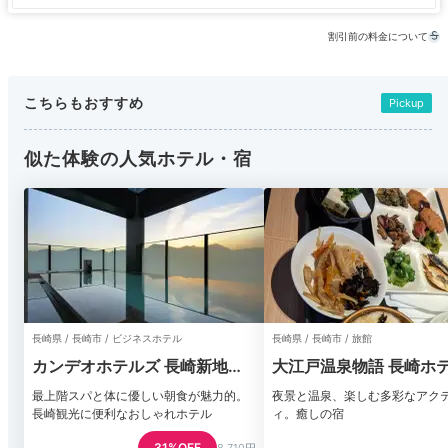
割引前の料金について
こちらもおすすめ
Pickup
似た体験の人気ホテル・宿
長崎県 / 長崎市 / ビジネスホテル
長崎県 / 長崎市 / 旅館
カンデオホテルズ 長崎新地中
大江戸温泉物語 長崎ホ
華街
風
最上階スパと体に優しい朝食が魅力的。
夜景と温泉、楽しむ多彩なアク
長崎観光に便利なおしゃれホテル
ィ。癒しの宿
31%OFF