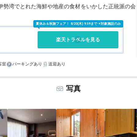
伊勢湾でとれた海鮮や地産の食材をいかした正統派の会
夏休み＆秋旅フェア！
8/20(木) 9:59まで ※対象施設のみ
楽天トラベルを見る
客室
パーキングあり
送迎あり
写真