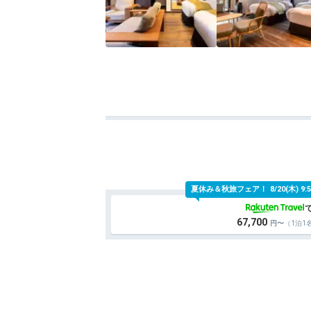
夏休み＆秋旅フェア！
8/20(木)
67,700
（1泊1