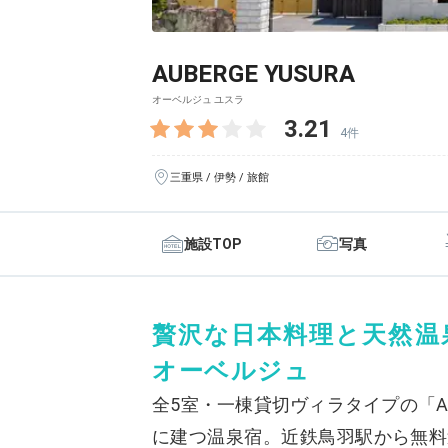
AUBERGE YUSURA
オーベルジュ ユスラ
3.21
4件
三重県 / 伊勢 / 旅館
施設TOP
写真
贅沢な日本料理と天然温
オーベルジュ
全5室・一棟貸切ヴィラタイプの「AUB
に建つ温泉宿。近鉄鳥羽駅から無料