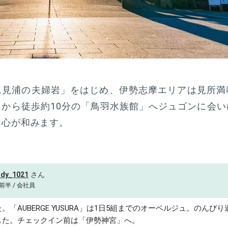
二見浦の夫婦岩」をはじめ、伊勢志摩エリアは見所満
から徒歩約10分の「鳥羽水族館」へジュゴンに会い
に心が和みます。
ldy_1021
前半 / 会社員
。「AUBERGE YUSURA」は1日5組までのオーベルジュ。のんび
した。チェックイン前は「伊勢神宮」へ。