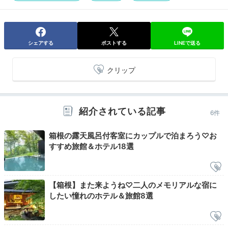
シェアする
ポストする
LINEで送る
クリップ
紹介されている記事
6件
客室温泉一例
箱根の露天風呂付客室にカップルで泊まろう♡お
すすめ旅館＆ホテル18選
心地よい眠りから目覚めたらお部屋の温泉へ。朝のさわ
やかな光を浴び、鳥のさえずりに耳を傾けながら好きな
だけ温泉に浸かって。なによりの贅沢ですね。心も体も
スッキリ、リフレッシュして1日をスタート。
【箱根】また来ようね♡二人のメモリアルな宿に
したい憧れのホテル＆旅館8選