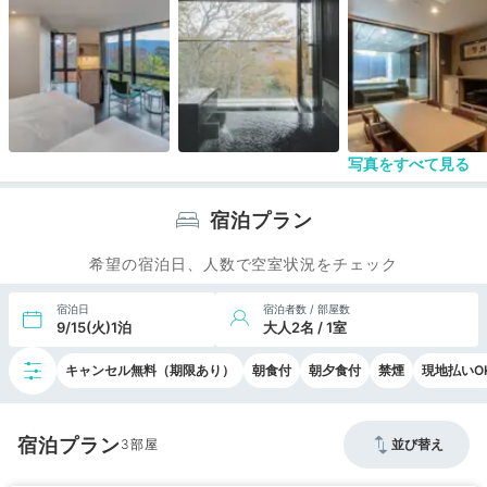
個人的にジョンカナヤのボンボンショコラが好きな
ので、そちらをデザートにしていただけたら嬉しい
です。
写真をすべて見る
宿泊プラン
希望の宿泊日、人数で空室状況をチェック
宿泊日
宿泊者数 / 部屋数
9/15(火)1泊
大人2名 / 1室
キャンセル無料（期限あり）
朝食付
朝夕食付
禁煙
現地払いO
宿泊プラン
3
並び替え