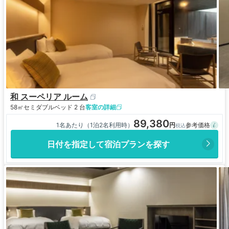
和 スーペリア ルーム
58㎡
セミダブルベッド 2 台
客室の詳細
89,380
1名あたり（1泊2名利用時）
日付を指定して宿泊プランを探す