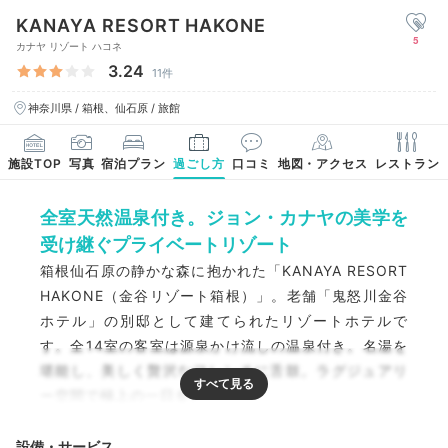
KANAYA RESORT HAKONE
5
カナヤ リゾート ハコネ
3.24
11件
神奈川県 / 箱根、仙石原 / 旅館
施設TOP
写真
宿泊プラン
過ごし方
口コミ
地図・アクセス
レストラン
全室天然温泉付き。ジョン・カナヤの美学を
受け継ぐプライベートリゾート
箱根仙石原の静かな森に抱かれた「KANAYA RESORT
HAKONE（金谷リゾート箱根）」。老舗「鬼怒川金谷
ホテル」の別邸として建てられたリゾートホテルで
す。全14室の客室は源泉かけ流しの温泉付き。名湯を
堪能し、美しく贅沢なフレンチに舌鼓。ラグジュアリ
ー空間で極上の一日を。
設備・サービス