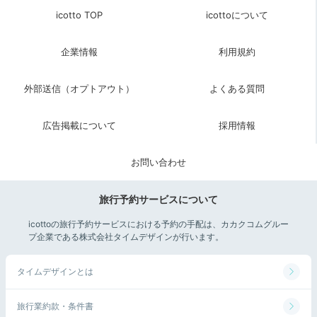
icotto TOP
icottoについて
企業情報
利用規約
Check-out
外部送信（オプトアウト）
よくある質問
11:00
宿を出発
景色を惜しみつつ
広告掲載について
採用情報
チェックアウト
お問い合わせ
旅行予約サービスについて
icottoの旅行予約サービスにおける予約の手配は、カカクコムグルー
プ企業である株式会社タイムデザインが行います。
タイムデザインとは
旅行業約款・条件書