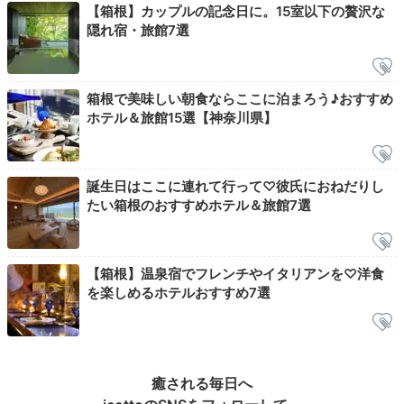
【箱根】カップルの記念日に。15室以下の贅沢な
tmk_naturi
隠れ宿・旅館7選
客室露天風呂の広さは十分で、湯加減、景色ともに最
高。
夜も朝も沢山入りました。鳥の鳴き声が聴こえて、
+1
リラックスできる時間でした。
箱根で美味しい朝食ならここに泊まろう♪おすすめ
ホテル＆旅館15選【神奈川県】
Breakfast
誕生日はここに連れて行って♡彼氏におねだりし
たい箱根のおすすめホテル＆旅館7選
08:00
見た目も楽しめる
”和敬洋讃”の朝食
【箱根】温泉宿でフレンチやイタリアンを♡洋食
を楽しめるホテルおすすめ7選
癒される毎日へ