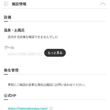
18:00
施設情報
お箸で味わえる
設備
「金谷流キュイジーヌ」
温泉・お風呂
プール
リラクゼーション
衛生管理
飲食
夕食一例①
夕
レストラン
バー
ラウンジ
公式HP
夕食はダイニング「西洋膳所 JOHN KANAYA」にて。
料理の鉄人・坂井宏之氏が考案した「金谷玉子」をはじ
ベビー＆子供関連
め、和と洋が融合した創作フレンチ「金谷流キュイジー
https://hakonekanaya.com/