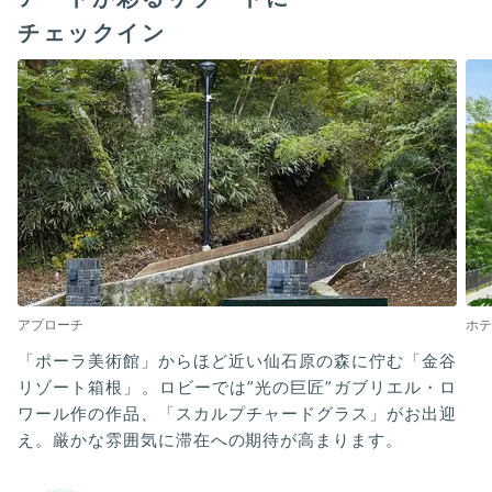
チェックイン
アプローチ
ホテ
「ポーラ美術館」からほど近い仙石原の森に佇む「金谷
リゾート箱根」。ロビーでは”光の巨匠”ガブリエル・ロ
ワール作の作品、「スカルプチャードグラス」がお出迎
え。厳かな雰囲気に滞在への期待が高まります。