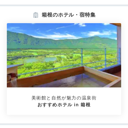
箱根のホテル・宿特集
パノラマ スーペリア
テラ
客室は全14室のみ。
プライベート温泉、英国王室御用
達の最高級「スランバーランド」製ベッドなど、上質な
設えやアイテムに彩られた安らぎの空間です。窓の外に
は箱根の緑が広がります。
美術館と自然が魅力の温泉街
おすすめホテル in 箱根
tmk_naturi
「パノラマ スーペリア」という、箱根の美しい山々が
窓一面に広がるお部屋に泊まりました。
+1