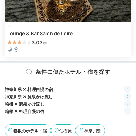
tmk_naturi
夜はお部屋に用意されていたスイーツと紅茶をいただき
バー
のんびり。
夜食のサービスもあり、お蕎麦とミネストロ
+2
Lounge & Bar Salon de Loire
ーネが美味しかったです♪
3.03
1件
-
-
条件に似たホテル・宿を探す
2日目
神奈川県 ✕ 料理自慢の宿
神奈川県 ✕ 源泉かけ流し
Onsen
箱根 ✕ 源泉かけ流し
07:00
箱根 ✕ 料理自慢の宿
朝日とともに
箱根のホテル・宿
仙石原
神奈川県
温泉で贅沢気分