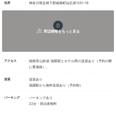
住所
神奈川県足柄下郡箱根町仙石原1251-16
パノラマ スーペリア・温泉
テラ
稀少な
「大涌谷温泉」を源泉かけ流しで堪能できる浴室
が全部屋に
ついています。「美肌の湯」と呼ばれるにご
り湯は優しい肌触りが特長。静かな森の中、彼と時間を
忘れて癒されて。
アクセス
箱根登山鉄道 強羅駅とホテル間の送迎あり（予約の際
tmk_naturi
に要連絡）。
冷蔵庫のビールを飲みながら入る露天風呂が最高でし
た。アメニティはロクシタンです。
+3
送迎
送迎あり
強羅駅から無料送迎あり（予約制）
パーキング
パーキングあり
22台・宿泊者無料
Dinner