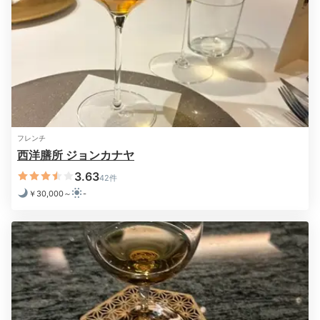
フレンチ
西洋膳所 ジョンカナヤ
3.63
42件
サロン・ド・ロワール
サロ
￥30,000～
-
1階のラウンジ＆バー「サロン・ド・ロワール」で彼と
おしゃべりを。洋酒やオリジナルカクテルをいただいて
ゆっくりとくつろぎましょう。明るい時間なら、オリジ
ナルハーブティーやスイーツで甘いひと時を過ごすの
も…。