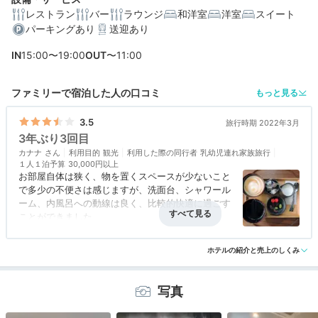
レストラン
バー
ラウンジ
和洋室
洋室
スイート
パーキングあり
送迎あり
編集部おすすめの３つのポイント
IN
15:00〜19:00
OUT
〜11:00
身も心もほぐれる。6,500坪の森に包まれた静謐な環境
伝統の美食に舌鼓。お箸でいただける「金谷流キュイジ
ファミリーで宿泊した人の口コミ
もっと見る
ーヌ」
3.5
旅行時期 2022年3月
全室源泉かけ流しの天然温泉風呂付きで、「大涌谷温
3年ぶり3回目
泉」を独占
カナナ
利用目的
観光
利用した際の同行者
乳幼児連れ家族旅行
１人１泊予算
30,000円以上
お部屋自体は狭く、物を置くスペースが少ないこと
で多少の不便さは感じますが、洗面台、シャワール
ーム、内風呂への動線は良く、比較的快適に過ごす
ことができました。
アクセス
3.0
コスパ
3.0
客室
3.0
接客対応
4.0
風呂
3.5
お食事は素材を生かしたやさしい味付けに、目でも
ホテルの紹介と売上のしくみ
食事・ドリンク
3.5
バリアフリー
1.0
驚きを与えてくれるようなアートなお料理を堪能さ
せていただきました。
写真
それだけに締めのデザートは非常に残念に感じまし
た。