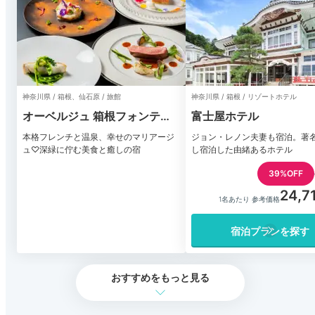
神奈川県 / 箱根、仙石原 / 旅館
神奈川県 / 箱根 / リゾートホテル
オーベルジュ 箱根フォンテー
富士屋ホテル
ヌ ブロー仙石亭
本格フレンチと温泉、幸せのマリアージ
ジョン・レノン夫妻も宿泊。著
ュ♡深緑に佇む美食と癒しの宿
し宿泊した由緒あるホテル
39%OFF
24,7
1名あたり 参考価格
宿泊プランを探す
おすすめをもっと見る