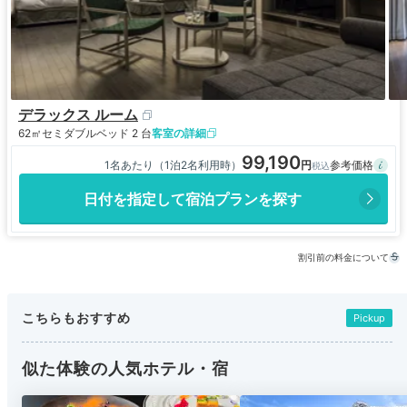
デラックス ルーム
62㎡
セミダブルベッド 2 台
客室の詳細
99,190
1名あたり（1泊2名利用時）
日付を指定して宿泊プランを探す
割引前の料金について
こちらもおすすめ
Pickup
似た体験の人気ホテル・宿