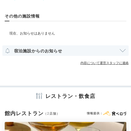
ヌ」をどうぞ。ソムリエの選ぶワインとのぺリングも楽
しんで。
部屋情報
その他の施設情報
和洋室
洋室
スイート
露天風呂付客室
その他館内施設
tmk_naturi
宿泊施設からのお知らせ
レストランにてコース料理をいただきました。ワインの
ペアリングもとても良かったです。ソムリエの方のご説
+2
アメニティ
内容について運営スタッフに連絡
明がとても素敵で、ついつい飲み過ぎてしまいました♪
冷蔵庫
エアコン
シャンプー
ドライヤー
※設備・アメニティは、確認が取れている情報を表示しています。
レストラン・飲食店
Night
21:00
館内レストラン
（2店舗）
情報提供：
Barでしっとり
大人な夜を