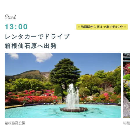
Start
13:00
強羅駅から宿まで車で約10分
レンタカーでドライブ
箱根仙石原へ出発
箱根強羅公園
箱根