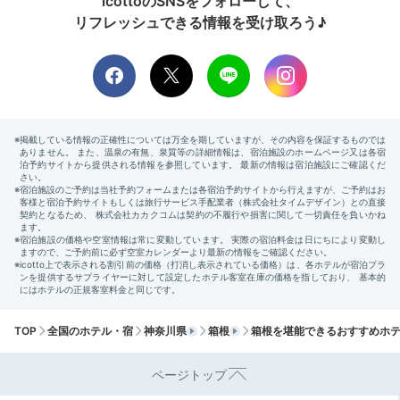
icottoのSNSをフォローして、
リフレッシュできる情報を受け取ろう♪
朝食一例
朝食
「西洋膳所 JOHN KANAYA」にて、木箱に並んだ美し
い朝食を。オリジナルブレンドのハーブティーに始ま
り、食後のデザートまで朝から贅沢にいただきましょ
う。和洋の要素を取り入れた料理は「KANAYA」ならで
は。
tmk_naturi
TOP
全国のホテル・宿
神奈川県
箱根
箱根を堪能できるおすすめホ
和と洋どちらも取り入れた美味しくて見た目も美しい朝
ページトップ
食でした。
+1