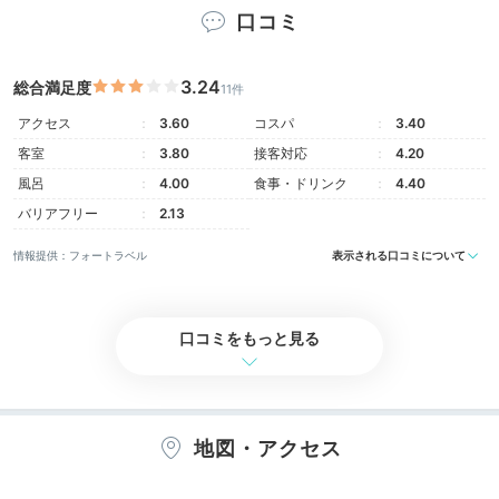
口コミ
3.24
総合満足度
11件
Onsen
アクセス
3.60
コスパ
3.40
16:00
客室
3.80
接客対応
4.20
風呂
4.00
食事・ドリンク
4.40
プライベート温泉で
バリアフリー
2.13
ゆるりと心をほどいて
情報提供：フォートラベル
表示される口コミについて
口コミをもっと見る
地図・アクセス