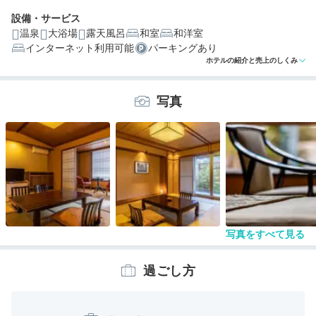
設備・サービス
温泉
大浴場
露天風呂
和室
和洋室
インターネット利用可能
パーキングあり
編集部おすすめの３つのポイント
ホテルの紹介と売上のしくみ
美肌に良いといわれる高温の酸性泉「蓼科三室源泉」掛
け流しの湯
写真
和の柔らかな印象◎プライベート空間広がる客室
信州プレミアム牛や高原野菜など、信州旬菜を用いた創
作会席料理
写真をすべて見る
過ごし方