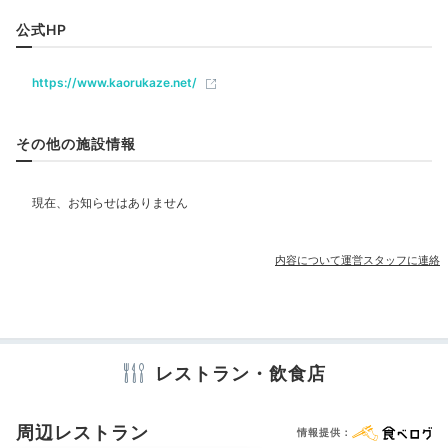
公式HP
ベビー＆子供関連
https://www.kaorukaze.net/
部屋情報
その他の施設情報
和室
和洋室
インターネット利用可能
Wi-Fi利用可能
露天風呂付客室
その他館内施設
内容について運営スタッフに連絡
アメニティ
テレビ
冷蔵庫
セーフティボックス
洗浄機付トイレ
パジャマ
浴衣
歯ブラシ
カミソリ
タオル
ドライヤー
電気ポット
レストラン・飲食店
周辺レストラン
情報提供：
※設備・アメニティは、確認が取れている情報を表示しています。