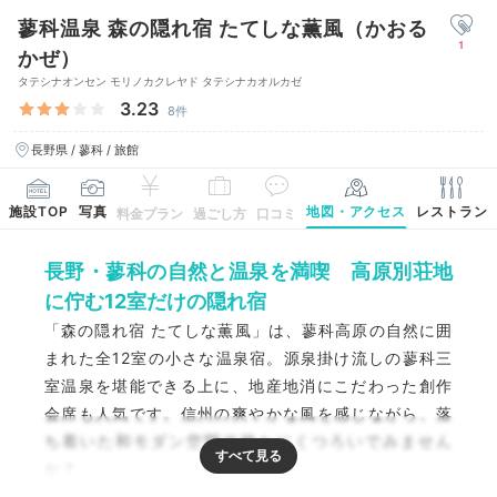
蓼科温泉 森の隠れ宿 たてしな薫風（かおる
1
かぜ）
タテシナオンセン モリノカクレヤド タテシナカオルカゼ
3.23
8件
長野県 / 蓼科 / 旅館
施設TOP
写真
地図・アクセス
レストラン
料金プラン
過ごし方
口コミ
長野・蓼科の自然と温泉を満喫 高原別荘地
に佇む12室だけの隠れ宿
「森の隠れ宿 たてしな薫風」は、蓼科高原の自然に囲
まれた全12室の小さな温泉宿。源泉掛け流しの蓼科三
室温泉を堪能できる上に、地産地消にこだわった創作
会席も人気です。信州の爽やかな風を感じながら、落
ち着いた和モダン空間で静かにくつろいでみません
か？