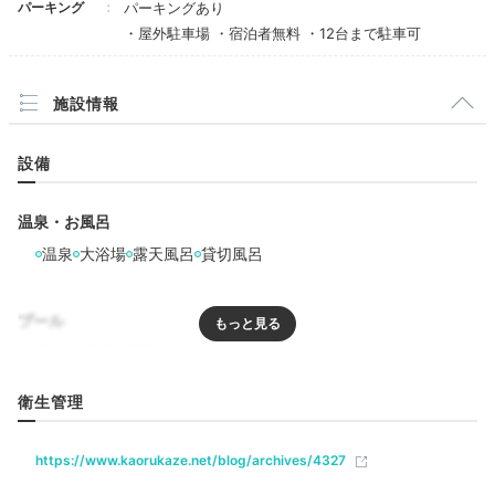
パーキング
パーキングあり
・屋外駐車場 ・宿泊者無料 ・12台まで駐車可
施設情報
設備
温泉・お風呂
温泉
大浴場
露天風呂
貸切風呂
プール
リラクゼーション
衛生管理
https://www.kaorukaze.net/blog/archives/4327
飲食