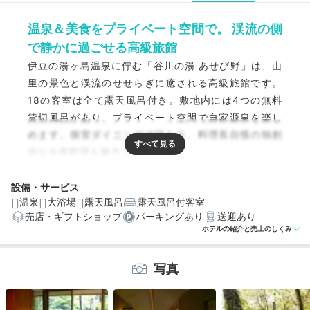
温泉＆美食をプライベート空間で。 渓流の側
で静かに過ごせる高級旅館
伊豆の湯ヶ島温泉に佇む「谷川の湯 あせび野」は、山
里の景色と渓流のせせらぎに癒される高級旅館です。
18の客室は全て露天風呂付き。敷地内には4つの無料
貸切風呂があり、プライベート空間で自家源泉を楽し
めます。個室ダイニングで味わう、料理長自慢の独創
的な会席料理も魅力です。
設備・サービス
温泉
大浴場
露天風呂
露天風呂付客室
売店・ギフトショップ
パーキングあり
送迎あり
編集部おすすめの３つのポイント
ホテルの紹介と売上のしくみ
せせらぎに癒される、無料の貸切露天風呂
写真
テラス＆露天風呂付きの和モダンなお部屋
個室で味わう、伊豆食材たっぷりの独創的な料理