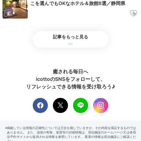
こを選んでもOKなホテル＆旅館8選／静岡県
k_b_hero
貸切風呂をめぐった後は、お部屋でのんびり過ごしました。DVDや
記事をもっと見る
CDの貸出しがあったのですが、種類がとても豊富でよかったです。
癒される毎日へ
2日目
icottoのSNSをフォローして、
リフレッシュできる情報を受け取ろう♪
Morning
07:00
散歩と温泉を楽しむ
爽やかな朝