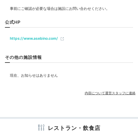
飲食
公式HP
k_b_hero
ベビー＆子供関連
https://www.asebino.com/
「山の蔵」というお部屋で、綺麗な紅葉を見ながら、掘
りごたつでゆったり過ごせました。また、お部屋に用意
+1
されていたお菓子がおいしかったです。
部屋情報
その他の施設情報
露天風呂付客室
その他館内施設
Onsen
売店・ギフトショップ
内容について運営スタッフに連絡
17:00
川に面した大浴場で
アメニティ
のびのびと温泉浴
テレビ
冷蔵庫
スリッパ
洗浄機付トイレ
浴衣
歯ブラシ
カミソリ
シャンプー
リンス
ボディソープ
シャワーキャップ
レストラン・飲食店
タオル
ドライヤー
電気ポット
加湿器