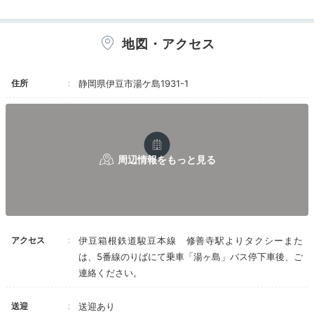
地図・アクセス
みつごとうさんさんの投稿
山間の静かな温泉地・湯ヶ島に到着。旅館のロビーは開
放感があり、森の風景を楽しみながらひと休みできます
住所
静岡県伊豆市湯ケ島1931-1
よ。
k_b_hero
お出迎えがあり、スタッフさんがとても親切でした。ラ
ウンジで自由に飲み物をいただけるのも良かったです。
+2
アクセス
伊豆箱根鉄道駿豆本線 修善寺駅よりタクシーまた
は、5番線のりばにて乗車「湯ヶ島」バス停下車後、ご
連絡ください。
Room
送迎
送迎あり