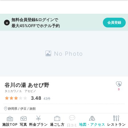
谷川の湯 あせび野
3
タニカワノユ アセビノ
3.48
43件
静岡県 / 伊豆 / 旅館
施設TOP
写真
料金プラン
過ごし方
地図・アクセス
レストラン
口コミ