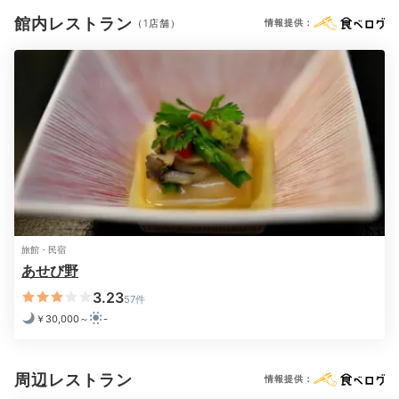
館内レストラン
（1店舗）
情報提供：
※設備・アメニティは、確認が取れている情報を表示しています。
猫越川のすぐ側に設けられた大浴場「世古の湯」では、
美人湯ともいわれる自家源泉を楽しめます。秋には紅葉
が見え、心身ともにリフレッシュできますよ。
旅館・民宿
あせび野
3.23
57件
￥30,000～
-
k_b_hero
クセのない温泉で入りやすく、お肌がツルツルになりました。スキ
周辺レストラン
情報提供：
ンケア用品がほとんど揃っていたのも嬉しかったです。