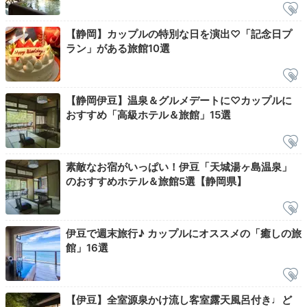
湯めぐり気分で
貸切風呂へ
【静岡】カップルの特別な日を演出♡「記念日プ
ラン」がある旅館10選
【静岡伊豆】温泉＆グルメデートに♡カップルに
おすすめ「高級ホテル＆旅館」15選
素敵なお宿がいっぱい！伊豆「天城湯ヶ島温泉」
のおすすめホテル＆旅館5選【静岡県】
伊豆で週末旅行♪ カップルにオススメの「癒しの旅
3階から森を見下ろす「かざはや」、石段を下りた先に
館」16選
ある「かわせみ」など、敷地内には4つの無料貸切風呂
があります。周りを気にせず、ゆっくりと温泉を満喫で
きますよ。
【伊豆】全室源泉かけ流し客室露天風呂付き♩ど