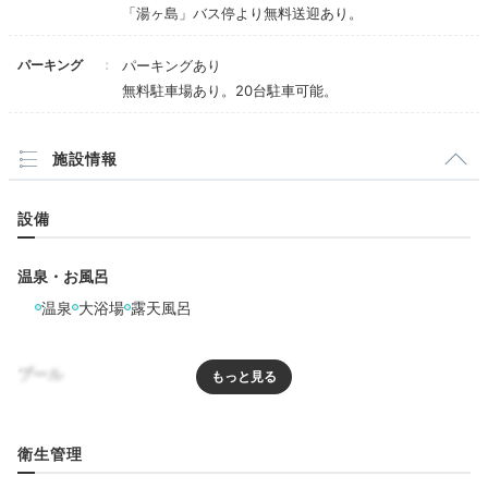
16:15
「湯ヶ島」バス停より無料送迎あり。
ほっこり落ち着く
パーキング
パーキングあり
無料駐車場あり。20台駐車可能。
露天風呂付客室へ
施設情報
設備
温泉・お風呂
温泉
大浴場
露天風呂
プール
ナチュラルな雰囲気の客室には、谷川に面したテラス
と、源泉かけ流しの露天風呂が備え付けられています。
爽やかな空気を感じながら、好きなだけ温泉浴を楽しめ
リラクゼーション
衛生管理
ますよ。