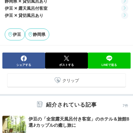
静岡県 ✕ 貸切風呂あり
伊豆 ✕ 露天風呂付客室
伊豆 ✕ 貸切風呂あり
夕食は個室ダイニング「旬香団人倶」で。駿河湾や相模
湾で水揚げされた鮮魚や、天城の清流で育ったわさびな
ど、伊豆の味を和食ベースの独創的な会席で楽しめま
伊豆
静岡県
す。
シェアする
ポストする
LINEで送る
k_b_hero
和食のメニューでお肉もお魚も楽しめました。盛り付けがとても素
クリップ
敵で撮影したくなる見栄えでした。
紹介されている記事
7件
Night
伊豆の「全室露天風呂付き客室」のホテル＆旅館8
20:00
選♪カップルの癒し旅に