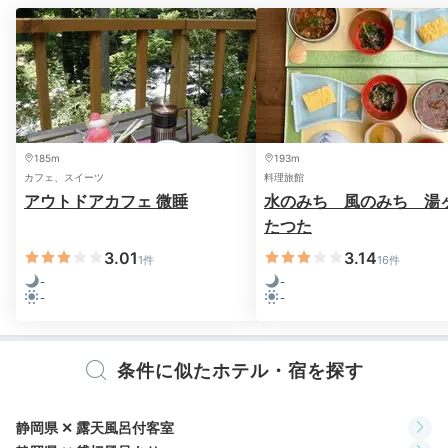
Dinner
18:40
心がときめく
185m
193m
カフェ、スイーツ
料理旅館
独創的な料理を堪能
アウトドアカフェ 微睡
水のみち 風のみち 
たつた
3.01
3.14
1件
16件
-
-
-
-
条件に似たホテル・宿を探す
静岡県 ✕ 露天風呂付客室