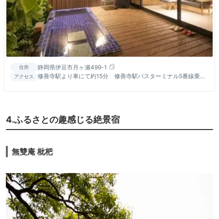
静岡県伊豆市月ヶ瀬499-1
住所
修善寺駅より車にて約15分 修善寺駅バスターミナル5番線乗場
アクセス
より月ヶ瀬温泉バス亭まで約20分
4.ふるさとの趣感じる絶景宿
無雙庵 枇杷