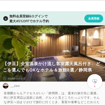
【伊豆】全室源泉かけ流し客室露天風呂付き♩ど
こを選んでもOKなホテル＆旅館8選／静岡県
2024年03月21日
___2941
3
首都圏からもアクセスがいい「静岡県」は、週末の旅行先に最適。
特に伊豆周辺は温泉に自然、グルメと見どころたっぷりです。そん
な伊豆へ泊まりがけで旅行に行くとき、客室や食事などこだわりた