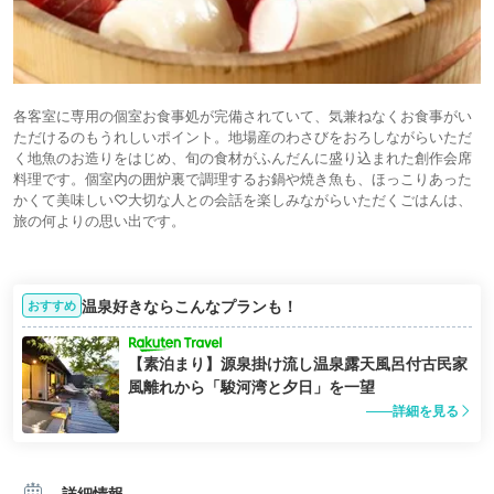
各客室に専用の個室お食事処が完備されていて、気兼ねなくお食事がい
ただけるのもうれしいポイント。地場産のわさびをおろしながらいただ
く地魚のお造りをはじめ、旬の食材がふんだんに盛り込まれた創作会席
料理です。個室内の囲炉裏で調理するお鍋や焼き魚も、ほっこりあった
かくて美味しい♡大切な人との会話を楽しみながらいただくごはんは、
旅の何よりの思い出です。
温泉好きならこんなプランも！
おすすめ
【素泊まり】源泉掛け流し温泉露天風呂付古民家
風離れから「駿河湾と夕日」を一望
詳細を見る
詳細情報