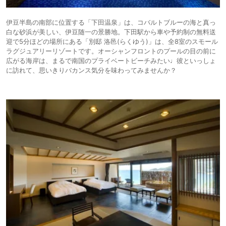
伊豆半島の南部に位置する「下田温泉」は、コバルトブルーの海と真っ
白な砂浜が美しい、伊豆随一の景勝地。下田駅から車や予約制の無料送
迎で5分ほどの場所にある「別邸 洛邑(らくゆう)」は、全8室のスモール
ラグジュアリーリゾートです。オーシャンフロントのプールの目の前に
広がる海岸は、まるで南国のプライベートビーチみたい♩彼といっしょ
に訪れて、思いきりバカンス気分を味わってみませんか？