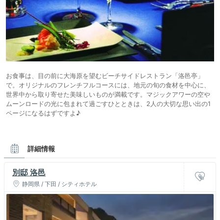
お食事は、目の前に大海原を望むビーチサイドレストラン「洛邑亭」
で。オリジナルのフレンチフルコースには、地元の旬の食材を中心に、
世界中から取り寄せた美味しいものが満載です。マジックアワーの空や
ムーンロードの光に包まれて過ごすひとときは、2人の大切な思い出の1
ページになるはずですよ♪
詳細情報
別邸 洛邑
静岡県 / 下田 / シティホテル