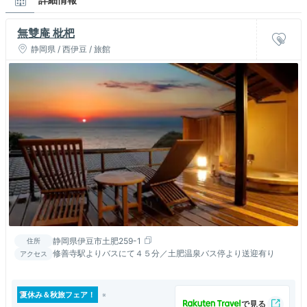
無雙庵 枇杷
静岡県 / 西伊豆 / 旅館
静岡県伊豆市土肥259-1
住所
修善寺駅よりバスにて４５分／土肥温泉バス停より送迎有り
アクセス
夏休み＆秋旅フェア！