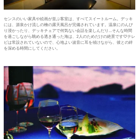
センスのいい家具や絵画が並ぶ客室は、すべてスイートルーム。デッキ
には、源泉かけ流しの檜の露天風呂が完備されています。温泉にのんび
り浸かったり、デッキチェアで何気ない会話を楽しんだり…そんな時間
を過ごしながら眺める透き通った海は、2人のためだけの絶景です♡テレ
ビは常設されていないので、心地よい波音に耳を傾けながら、彼との絆
を深める時間にしてください。