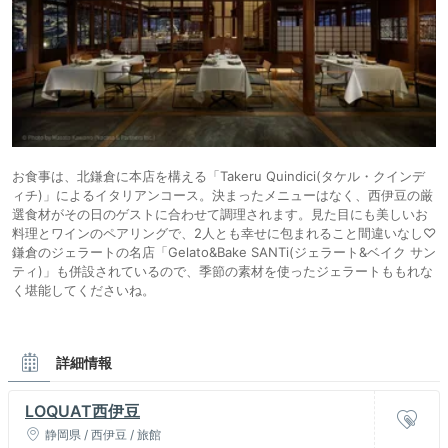
お食事は、北鎌倉に本店を構える「Takeru Quindici(タケル・クインデ
ィチ)」によるイタリアンコース。決まったメニューはなく、西伊豆の厳
選食材がその日のゲストに合わせて調理されます。見た目にも美しいお
料理とワインのペアリングで、2人とも幸せに包まれること間違いなし♡
鎌倉のジェラートの名店「Gelato&Bake SANTi(ジェラート&ベイク サン
ティ)」も併設されているので、季節の素材を使ったジェラートももれな
く堪能してくださいね。
詳細情報
LOQUAT西伊豆
静岡県 / 西伊豆 / 旅館