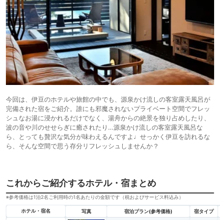
今回は、伊豆のホテルや旅館の中でも、源泉かけ流しの客室露天風呂が
完備された宿をご紹介。誰にも邪魔されないプライベート空間でフレッ
シュなお湯に浸かれるだけでなく、湯舟からの絶景を独り占めしたり、
波の音や川のせせらぎに癒されたり…源泉かけ流しの客室露天風呂な
ら、とっても贅沢な気分が味わえるんですよ♩せっかく伊豆を訪れるな
ら、そんな空間で思う存分リフレッシュしませんか？
これからご紹介するホテル・宿まとめ
※参考価格は1泊2名ご利用時の1名あたりの金額です（税およびサービス料込み）
ホテル・宿名
写真
宿泊プラン(参考価格)
宿タイプ