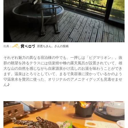
出典：
邪悪ちきん。さんの投稿
それぞれ魅力の異なる宿泊棟の中でも、一押しは「ピグマリオン」。抜
群の眺望を誇るテラスには信楽焼や檜の露天風呂が設置されていて、雄
大な山の自然を感じながら自家源泉かけ流しのお湯を味わうことができ
ます。温泉はとろりとしていて、まるで美容液に浸かっているかのよう
♡温泉水を贅沢に使った、オリジナルのアメニティグッズも見逃せませ
ん♪