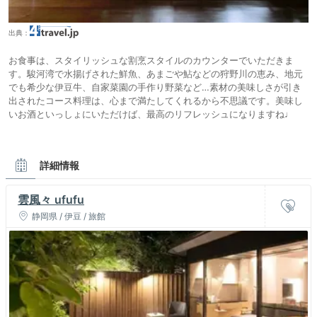
出典：
お食事は、スタイリッシュな割烹スタイルのカウンターでいただきま
す。駿河湾で水揚げされた鮮魚、あまごや鮎などの狩野川の恵み、地元
でも希少な伊豆牛、自家菜園の手作り野菜など…素材の美味しさが引き
出されたコース料理は、心まで満たしてくれるから不思議です。美味し
いお酒といっしょにいただけば、最高のリフレッシュになりますね♩
詳細情報
雲風々 ufufu
静岡県 / 伊豆 / 旅館