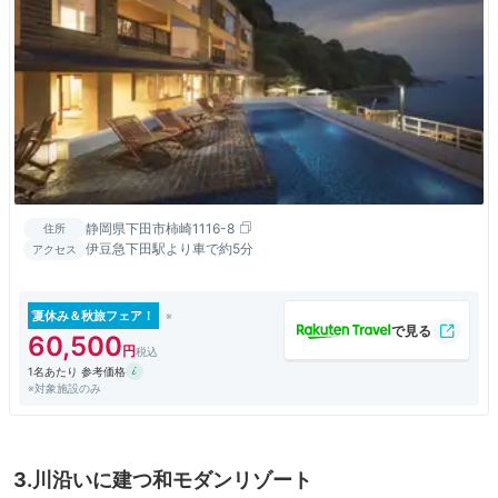
静岡県下田市柿崎1116-8
住所
伊豆急下田駅より車で約5分
アクセス
夏休み＆秋旅フェア！
60,500
1名あたり 参考価格
※対象施設のみ
3.川沿いに建つ和モダンリゾート