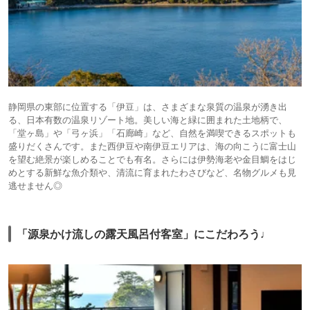
静岡県の東部に位置する「伊豆」は、さまざまな泉質の温泉が湧き出
る、日本有数の温泉リゾート地。美しい海と緑に囲まれた土地柄で、
「堂ヶ島」や「弓ヶ浜」「石廊崎」など、自然を満喫できるスポットも
盛りだくさんです。また西伊豆や南伊豆エリアは、海の向こうに富士山
を望む絶景が楽しめることでも有名。さらには伊勢海老や金目鯛をはじ
めとする新鮮な魚介類や、清流に育まれたわさびなど、名物グルメも見
逃せません◎
「源泉かけ流しの露天風呂付客室」にこだわろう♩