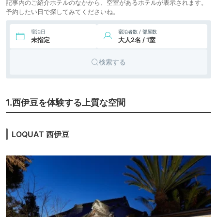
記事内のご紹介ホテルのなかから、空室があるホテルが表示されます。
予約したい日で探してみてくださいね。
宿泊日
宿泊者数 / 部屋数
未指定
大人2名 / 1室
検索する
1.西伊豆を体験する上質な空間
LOQUAT 西伊豆