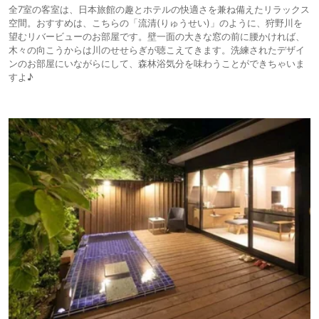
全7室の客室は、日本旅館の趣とホテルの快適さを兼ね備えたリラックス
空間。おすすめは、こちらの「流清(りゅうせい)」のように、狩野川を
望むリバービューのお部屋です。壁一面の大きな窓の前に腰かければ、
木々の向こうからは川のせせらぎが聴こえてきます。洗練されたデザイ
ンのお部屋にいながらにして、森林浴気分を味わうことができちゃいま
すよ♪