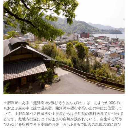
土肥温泉にある「無雙庵 枇杷(むそうあん びわ)」は、およそ6,000坪に
もおよぶ森の中に建つ温泉宿。駿河湾を望む小高い山の中腹に位置して
いて、土肥温泉バス停留所や土肥港からは予約制の無料送迎で3～5分ほ
どです。敷地内の森にはそのままの自然が残されていて、自生する筍や
びわなどを収穫できる季節のお楽しみも♪まるで田舎の親戚の家に遊び