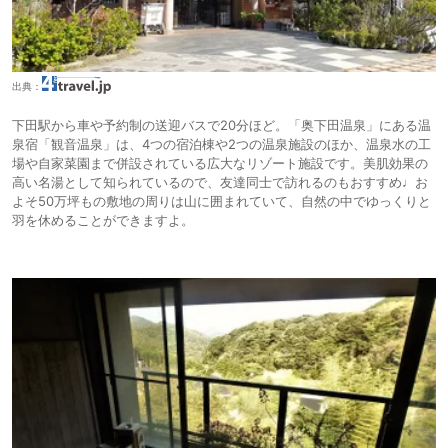
出典：
下田駅から車や予約制の送迎バスで20分ほど。「奥下田温泉」にある温
泉宿「観音温泉」は、4つの宿泊棟や2つの温泉施設のほか、温泉水の工
場や自家菜園まで併設されている広大なリゾート施設です。美肌効果の
高い名湯として知られているので、友達同士で訪れるのもおすすめ♩お
よそ50万坪もの敷地の周りは山に囲まれていて、自然の中でゆっくりと
羽を休めることができますよ。