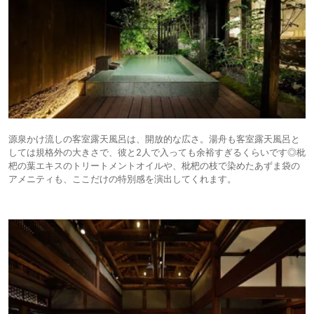
源泉かけ流しの客室露天風呂は、開放的な広さ。湯舟も客室露天風呂と
しては規格外の大きさで、彼と2人で入っても余裕すぎるくらいです◎枇
杷の葉エキスのトリートメントオイルや、枇杷の枝で染めたあずま袋の
アメニティも、ここだけの特別感を演出してくれます。