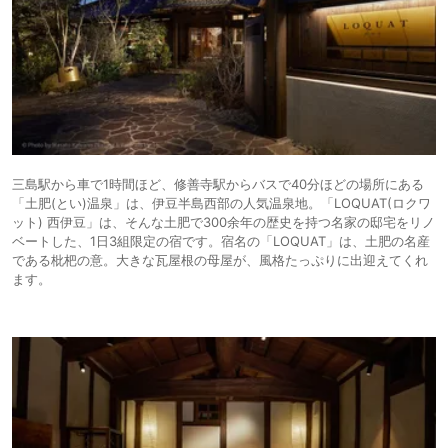
三島駅から車で1時間ほど、修善寺駅からバスで40分ほどの場所にある
「土肥(とい)温泉」は、伊豆半島西部の人気温泉地。「LOQUAT(ロクワ
ット) 西伊豆」は、そんな土肥で300余年の歴史を持つ名家の邸宅をリノ
ベートした、1日3組限定の宿です。宿名の「LOQUAT」は、土肥の名産
である枇杷の意。大きな瓦屋根の母屋が、風格たっぷりに出迎えてくれ
ます。