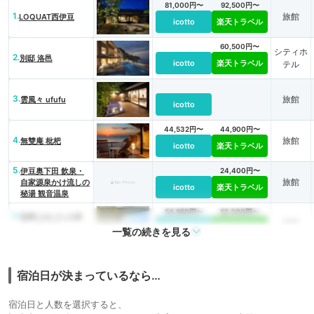
81,000円〜
92,500円〜
1.
旅館
LOQUAT西伊豆
icotto
楽天トラベル
60,500円〜
シティホ
2.
別邸 洛邑
icotto
楽天トラベル
テル
3.
旅館
雲風々 ufufu
icotto
44,532円〜
44,900円〜
4.
旅館
無雙庵 枇杷
icotto
楽天トラベル
5.
伊豆奥下田 飲泉・
24,400円〜
旅館
自家源泉かけ流しの
icotto
楽天トラベル
秘湯 観音温泉
54,950円〜
52,300円〜
6.
世界ジオパーク伊
旅館
icotto
楽天トラベル
豆 繭二梁
一覧の続きを見る
34,700円〜
7.
旅館
谷川の湯 あせび野
icotto
楽天トラベル
宿泊日が決まっているなら…
22,000円〜
8.
野の花亭 こむらさ
宿泊日と人数を選択すると、
旅館
icotto
楽天トラベル
き