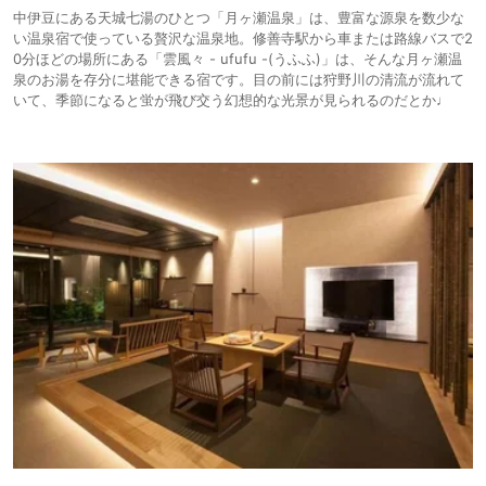
中伊豆にある天城七湯のひとつ「月ヶ瀬温泉」は、豊富な源泉を数少な
い温泉宿で使っている贅沢な温泉地。修善寺駅から車または路線バスで2
0分ほどの場所にある「雲風々 - ufufu -(うふふ)」は、そんな月ヶ瀬温
泉のお湯を存分に堪能できる宿です。目の前には狩野川の清流が流れて
いて、季節になると蛍が飛び交う幻想的な光景が見られるのだとか♩