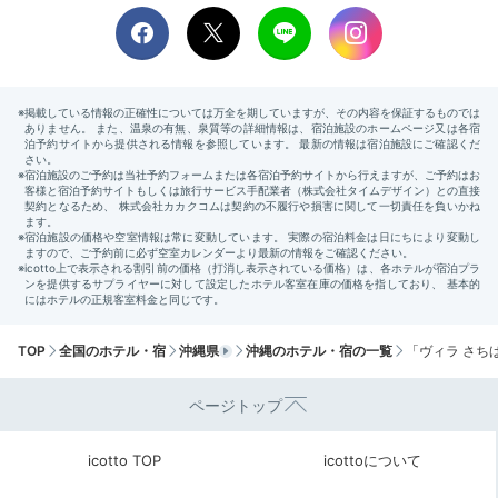
バスルーム例
C棟
食後は素敵なお風呂でリラックス。
洗い場付きの広々
とした空間で汗を流しましょう。
入浴剤を持参すれ
TOP
全国のホテル・宿
沖縄県
沖縄のホテル・宿の一覧
「ヴィラ さち
ば、さらに特別な時間を過ごせそう。お部屋には洗濯機
や物干しも用意されているので、連泊にもぴったりです
ページトップ
よ。
icotto TOP
icottoについて