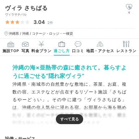
ヴィラ さちばる
4
ヴィラサチバル
3.04
2件
沖縄県 / 沖縄 / コテージ・ロッジ・一棟貸
施設TOP
写真
料金プラン
過ごし方
口コミ
地図・アクセス
レストラン
沖縄の海×亜熱帯の森に癒されて。暮らすよ
うに過ごせる“隠れ家ヴィラ”
沖縄県・南城市の自然豊かな敷地に、茶屋、お庭、複
数の宿、エステなどが点在するリゾート施設「さちば
るやーどぅい」。その中に建つ「ヴィラさちばる」
は、沖縄の住人気分に浸れる宿。お部屋から海を眺め
たり、近くのビーチや亜熱帯の森を散策したり、郷土
料理を味わったりと島時間を堪能できます。
設備・サービス