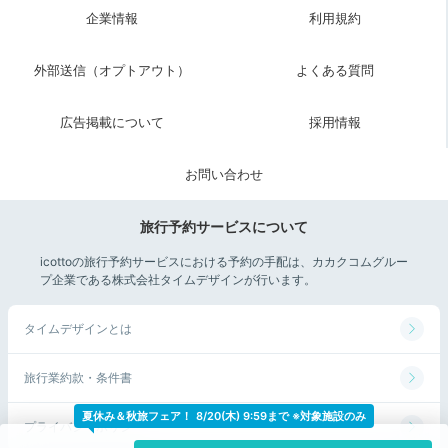
Night
企業情報
利用規約
21:00
外部送信（オプトアウト）
よくある質問
星空鑑賞に晩酌も♡
2人の会話が弾む夜
広告掲載について
採用情報
お問い合わせ
旅行予約サービスについて
icottoの旅行予約サービスにおける予約の手配は、カカクコムグルー
プ企業である株式会社タイムデザインが行います。
タイムデザインとは
旅行業約款・条件書
お部屋のテーブル（一例）
パラキチさんの投稿
夏休み＆秋旅フェア！
8/20(木) 9:59まで ※対象施設のみ
プライバシーポリシー
1日の終わりはお部屋でゆったりと。お天気に恵まれれ