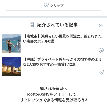
するのも◎。
調理器具が揃っているので、お料理デート
クリップ
を楽しめます。
紹介されている記事
2件
karikari_1120
【南城市】沖縄らしい風景を間近に。彼と行きた
い南部のホテル6選
夕食は近くのスーパーでお惣菜などを買いました。「ゴーヤーの天
ぷら」や「じゅーしーおにぎり」、「ちんすこうアイス」など、沖
縄ならではのメニューがおいしかったです。
【沖縄】プライベート感たっぷりの宿で夢のよう
な2人旅♡おすすめ一棟貸し12選
Relax
20:00
癒される毎日へ
icottoのSNSをフォローして、
開放的なお風呂で
リフレッシュできる情報を受け取ろう♪
のんびりバスタイム