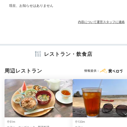
洋室
インターネット利用可能
Wi-Fi利用可能
内容について運営スタッフに連絡
その他館内施設
アメニティ
冷蔵庫
スリッパ
洗浄機付トイレ
浴衣
歯ブラシ
カミソリ
レストラン・飲食店
洗顔
シャンプー
コンディショナー
ボディソープ
入浴剤
さちばるの庭
さち
タオル
バスタオル
ドライヤー
キッチン
電子レンジ
電気ポット
周辺レストラン
広大な敷地は施設が充実。ガジュマルやブーゲンビリア
情報提供：
など亜熱帯植物が育つ「さちばるの庭」を散策したり、
森の中のサロン「AMAMIKIYO（アマミキヨ）」
でボ
ディートリートメントを受けたりと、自由に過ごしませ
※設備・アメニティは、確認が取れている情報を表示しています。
んか？
51m
133m
Dinner