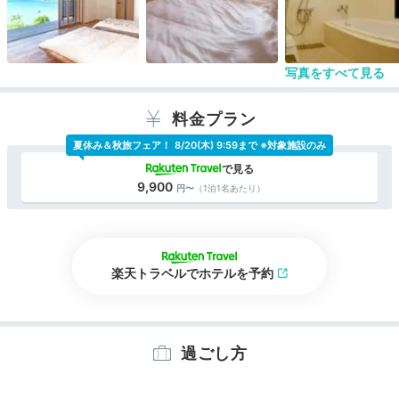
向かなかったこと。
洗濯機や簡易キッチンがあるので、ここにこもって
仕事すると捗りそう。やってみたいけど、宿代的に
夢の話www
写真をすべて見る
料金プラン
夏休み＆秋旅フェア！
8/20(木) 9:59まで ※対象施設のみ
9,900
（1泊1名あたり）
楽天トラベルでホテルを予約
過ごし方