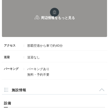
Cafe
15:00
「山の茶屋 楽水」で
癒しのティータイム
アクセス
那覇空港から車で約40分
送迎
送迎なし
パーキング
パーキングあり
無料・予約不要
施設情報
山の茶屋 楽水 テラス席
山の
一息ついたら、敷地内の「山の茶屋 楽水」へ。
ここは
設備
森の中にあって、しかも海が見えるカフェ。
地元食材を