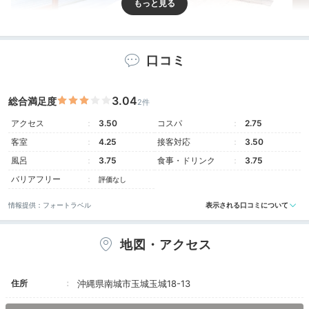
A棟 ハンタヌイー
C棟
口コミ
全3棟のヴィラは、平屋と2階建ての2種類。全て50㎡
以上の広さがあり、
テラスやベッドルームなど随所から
海を望めます！
窓際で潮風に当たったり、2台並んだセ
3.04
総合満足度
2件
ミダブルベッドで寛いだり…贅沢な時を過ごして。
アクセス
3.50
コスパ
2.75
客室
4.25
接客対応
3.50
風呂
3.75
食事・ドリンク
3.75
karikari_1120
バリアフリー
評価なし
情報提供：フォートラベル
表示される口コミについて
「A棟 ハンタヌイー」という貸切ヴィラに宿泊。大きな
窓から眺める海の景色が絶景でした！お風呂や洗面、キ
+4
ッチンもとてもきれいでした。
地図・アクセス
住所
沖縄県南城市玉城玉城18-13