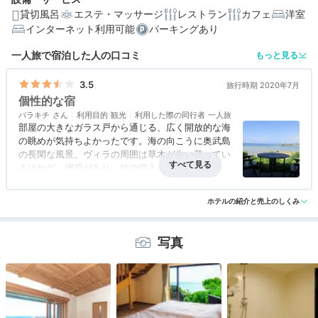
貸切風呂
エステ・マッサージ
レストラン
カフェ
洋室
インターネット利用可能
パーキングあり
編集部おすすめの３つのポイント
一人旅で宿泊した人の口コミ
もっと見る
全3棟のみ。オーシャンビューのプライベートなヴィラ
3.5
旅行時期 2020年7月
シーカヤック、ヨガ、星空観察…心躍るアクティビティ
個性的な宿
石窯ピザに朝食も♡地元の恵みを味わえる眺めのいい茶
パラキチ
利用目的
観光
利用した際の同行者
一人旅
部屋の大きなガラス戸から通じる、広く開放的な海
屋
の眺めが気持ちよかったです。海の向こうに奥武島
の長閑な風景。ヴィラの周囲は草木が生い茂ってい
るけれど、網戸があり、蚊の侵入を気にせずに済み
ました。
アクセス
3.0
コスパ
2.0
客室
4.0
接客対応
3.0
風呂
3.5
室内のインテリアはシンプルで無印良品な印象。
ホテルの紹介と売上のしくみ
食事・ドリンク
2.5
バリアフリー
評価なし
「海辺に建つ無印良品の家」とでも名付けたくなる
ような（笑）
スピーカーがあります。手持ちのパソコンと
写真
Bluetoothで接続して、好きな音楽を楽しみ、心地
よさアップ。
また、車をヴィラの前に駐車できるので、荷物が多
かったり、天気が崩れたりしても平気。これも便利
でした。
残念な点と言えば、近くのビーチがシュノーケルに