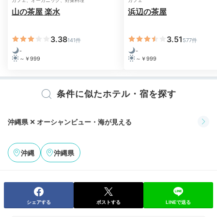
カフェ、オーガニック、野菜料理
カフェ
18:00
山の茶屋 楽水
浜辺の茶屋
外食？それとも自炊？
3.38
3.51
141件
577件
好みの夕食に舌鼓
-
-
～￥999
～￥999
条件に似たホテル・宿を探す
沖縄県 ✕ オーシャンビュー・海が見える
沖縄
沖縄県
キッチン例(1)
キッ
夕食付きプランはありませんが、事前に予約すれば南城
市内にある食事処への送迎サービスを利用OK。この
シェアする
ポストする
LINEで送る
他、周辺スーパーで食材を買って客室のキッチンで自炊