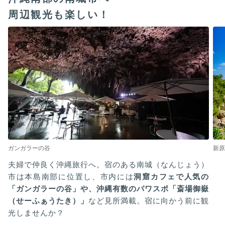
周辺観光も楽しい！
ガンガラーの谷
新原
夫婦で仲良く沖縄旅行へ。宿のある南城（なんじょう）
市は本島南部に位置し、市内には
洞窟カフェで人気の
「ガンガラーの谷」や、沖縄有数のパワスポ「斎場御嶽
（せーふぁうたき）」
など見所満載。宿に向かう前に観
光しませんか？