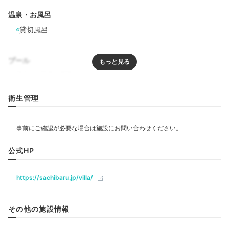
使った「さちばるピザ」、紅いもや芋くずを使った「芋
くじアンダギー」など沖縄らしいメニューを味わえます
温泉・お風呂
よ♩
貸切風呂
プール
karikari_1120
リラクゼーション
衛生管理
近くの「山の茶屋 楽水」でおやつを食べました。
エステ・マッサージ
飲食
公式HP
Freetime
レストラン
カフェ
16:00
https://sachibaru.jp/villa/
森の散歩にエステ…
ベビー＆子供関連
特別な滞在が叶う施設
その他の施設情報
部屋情報