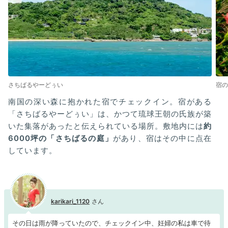
さちばるやーどぅい
宿の
南国の深い森に抱かれた宿でチェックイン。宿がある
「さちばるやーどぅい」は、かつて琉球王朝の氏族が築
いた集落があったと伝えられている場所。敷地内には
約
6000坪の「さちばるの庭」
があり、宿はその中に点在
しています。
karikari_1120
その日は雨が降っていたので、チェックイン中、妊婦の私は車で待