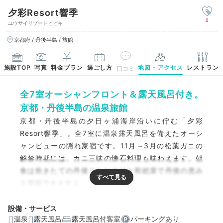
夕彩Resort響季
2
ユウサイリゾートヒビキ
京都府 / 丹後半島 / 旅館
施設TOP
写真
料金プラン
過ごし方
地図・アクセス
レストラン
口コミ
全7室オーシャンフロント＆露天風呂付き。
京都・丹後半島の温泉旅館
京都・丹後半島の夕日ヶ浦海岸沿いに佇む「夕彩
Resort響季」。全7室に温泉露天風呂を備えたオーシ
ャンビューの隠れ家宿です。11月～3月の松葉ガニの
解禁時期には、カニ三昧の懐石料理も味わえます。朝
食は炊きたての丹後コシヒカリと和総菜で丹後の恵み
を堪能できますよ。
設備・サービス
温泉
露天風呂
露天風呂付客室
パーキングあり