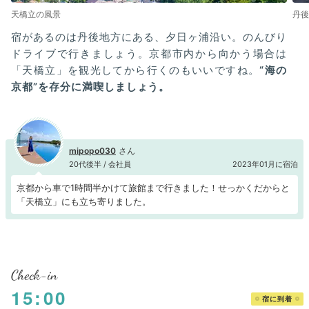
天橋立の風景
丹後
宿があるのは丹後地方にある、夕日ヶ浦沿い。のんびり
ドライブで行きましょう。京都市内から向かう場合は
「天橋立」を観光してから行くのもいいですね。
“海の
京都”を存分に満喫しましょう。
mipopo030
20代後半 / 会社員
2023年01月に宿泊
京都から車で1時間半かけて旅館まで行きました！せっかくだからと
「天橋立」にも立ち寄りました。
Check-in
15:00
宿に到着