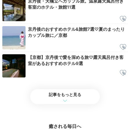
京丹後・天橋立へカップル旅。温泉露天風呂付き
客室のホテル・旅館11選
京丹後のおすすめホテル&旅館7選♡夏のまったり
カップル旅に／京都
客室の露天風呂からの風景
【京都】京丹後で愛を深める旅♡露天風呂付き客
室があるおすすめホテル9選
夜も気兼ねなく温泉をお部屋で楽しめるのがいいとこ
ろ。波の音を聴いて、お酒をいただけるのも客室露天風
呂だからこそ。
夜食をお部屋まで届けてくれるサービス
も嬉しい。
この時ばかりは食事制限もお休みしましょ
う…。
記事をもっと見る
mipopo030
癒される毎日へ