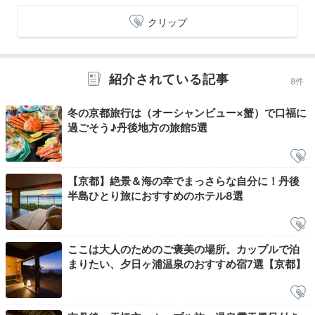
クリップ
mipopo030
紹介されている記事
8件
蟹のコースを頂きました。大変美味しく満足です。
部屋
数が少ないからかスタッフさんもこまめに気を配ってい
+9
冬の京都旅行は（オーシャンビュー×蟹）で口福に
ただき、より美味しく感じられました。
過ごそう♪丹後地方の旅館5選
【京都】絶景＆海の幸でまっさらな自分に！丹後
Night
半島ひとり旅におすすめのホテル8選
21:00
波の音を聴きながら
ここは大人のためのご褒美の場所。カップルで泊
夜の湯あみと誘惑…
まりたい、夕日ヶ浦温泉のおすすめ宿7選【京都】