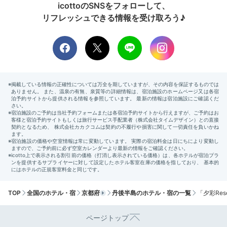
icottoのSNSをフォローして、
夜は露天風呂に入りながらお酒を嗜みました。宿からお夜食でおに
ぎりを作っていただいたので、つまみながらお風呂を堪能しまし
リフレッシュできる情報を受け取ろう♪
た！
2日目
Breakfast
08:00
いろいろ小鉢の朝食
丹後コシヒカリが進む
TOP
全国のホテル・宿
京都府
丹後半島のホテル・宿の一覧
「夕彩Re
ページトップ