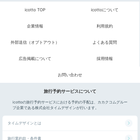
icotto TOP
icottoについて
企業情報
利用規約
外部送信（オプトアウト）
よくある質問
朝食
朝食
広告掲載について
採用情報
ブルジョワ食いしん坊さんの投稿
朝食はお食事処「七姫」にて。
京都らしい色々な小鉢が
お問い合わせ
並ぶおばんざいな朝食は見た目にも華やか。
土鍋でいた
だく丹後コシヒカリは炊きたてを提供してくれます。ほ
旅行予約サービスについて
っとする味わいの出汁巻と焼魚にご飯が進みます。
icottoの旅行予約サービスにおける予約の手配は、カカクコムグルー
プ企業である株式会社タイムデザインが行います。
タイムデザインとは
mipopo030
お食事処で日本海を眺めながら和朝食をいただきまし
旅行業約款・条件書