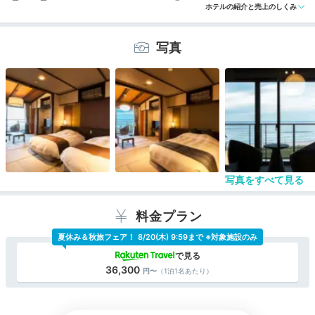
ホテルの紹介と売上のしくみ
編集部おすすめの３つのポイント
写真
全7室の隠れ家宿。オーシャンフロント＆温泉露天風呂付
き！
11月～3月は松葉ガニを堪能♪丹後の恵みを懐石料理で味
わえる
夕陽が綺麗に見える♪夕日ヶ浦海岸沿いのロケーション
写真をすべて見る
料金プラン
夏休み＆秋旅フェア！
8/20(木) 9:59まで ※対象施設のみ
36,300
（1泊1名あたり）