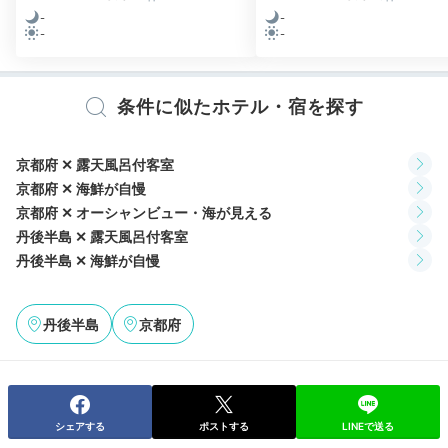
華やかな会席料理
-
-
-
-
条件に似たホテル・宿を探す
京都府 ✕ 露天風呂付客室
京都府 ✕ 海鮮が自慢
京都府 ✕ オーシャンビュー・海が見える
丹後半島 ✕ 露天風呂付客室
丹後半島 ✕ 海鮮が自慢
料理イメージ1
料理
ブルジョワ食いしん坊さんの投稿
丹後半島
京都府
夕食は「七姫」でどうぞ。地元漁港で水揚げされた魚
や、ブランド牛、丹後地方の野菜などを用いた地産地消
の懐石料理をいただけます。
11月から3月は松葉ガニの
解禁時期。
カニ尽くしのフルコースを味わいに各地から
訪れる人も。
シェアする
ポストする
LINEで送る