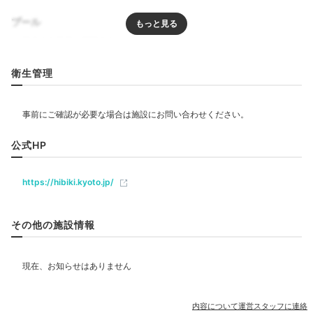
プール
mipopo030
半露天風呂付きのツインルームに宿泊。早速、お部屋の
リラクゼーション
衛生管理
露天風呂に入りました。目の前が日本海なので波の音も
+5
良いBGMになって心地よかったです。
飲食
公式HP
ベビー＆子供関連
Sightseeing
https://hibiki.kyoto.jp/
宿から「夕日ヶ浦海岸」まで徒歩
17:00
約5分
美しい夕日に出合える
部屋情報
その他の施設情報
露天風呂付客室
「夕日ヶ浦海岸」
その他館内施設
内容について運営スタッフに連絡