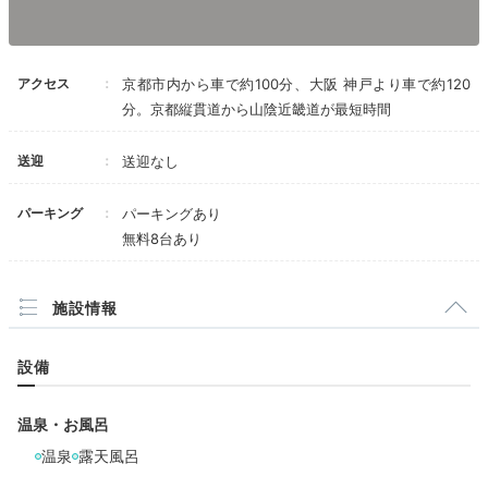
いつでも好きなときに
お部屋で天然温泉満喫
アクセス
京都市内から車で約100分、大阪 神戸より車で約120
分。京都縦貫道から山陰近畿道が最短時間
送迎
送迎なし
パーキング
パーキングあり
無料8台あり
施設情報
1階の客室露天風呂
半露
全室に美人の湯と言われる夕日ヶ浦温泉を引いており、
設備
気ままに客室の露天風呂で温泉に入れるのが魅力です。
泉質はアルカリ性単純泉。じっくりと温まって日頃の疲
温泉・お風呂
れをリセットしましょう。
温泉
露天風呂