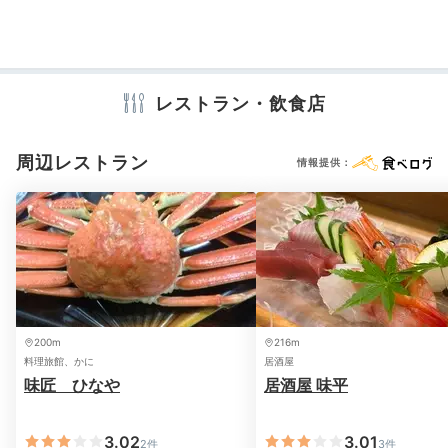
アメニティ
テレビ
冷蔵庫
スリッパ
セーフティボックス
洗浄機付トイレ
バスローブ
浴衣
歯ブラシ
カミソリ
洗顔
シャンプー
リンス
ボディソープ
シャワーキャップ
タオル
バスタオル
レストラン・飲食店
ドライヤー
加湿器
周辺レストラン
情報提供：
※設備・アメニティは、確認が取れている情報を表示しています。
夕日ヶ浦海岸は美しいサンセットが見られる丹後地方有
数の景勝地。ビーチに設置されたブランコは知る人ぞ知
る、映えスポットです。
「浜詰海水浴場」にあるそうな
ので、散策しながら見つけてみては♪
200m
216m
料理旅館、かに
居酒屋
Dinner
味匠 ひなや
居酒屋 味平
18:30
丹後の恵みを味わう
3.02
3.01
2件
3件