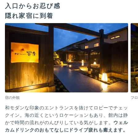
入口からお忍び感
隠れ家宿に到着
宿の外観
フロ
和モダンな印象のエントランスを抜けてロビーでチェッ
クイン。海の近くというロケーションもあり、館内は静
かで時間の流れがのんびりしている気がします。
ウェル
カムドリンクのおもてなしにドライブ疲れも癒えます。