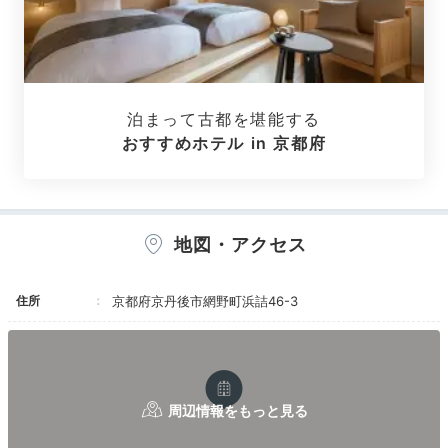
泊まって古都を堪能する
おすすめホテル in 京都府
海里 -kairi-
宙 -
お部屋から見える夕日で心のお洗濯を。
7室だけの客室
はオーシャンフロントに建ち、専用の露天風呂が付いて
地図・アクセス
います。
畳敷きにベッドを備え、寝る時も快適。団体や
小学生以下は宿泊できず、静かに過ごせます。
住所
京都府京丹後市網野町浜詰46-3
Onsen
16:00