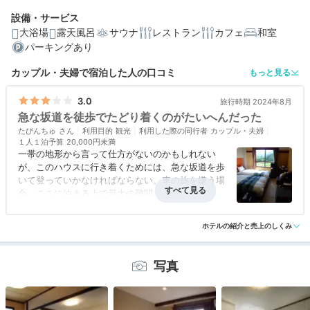
都会では味わえない非日常体験が待っています。
設備・サービス
大浴場
露天風呂
サウナ
レストラン
カフェ
和室
パーキングあり
カップル・夫婦で宿泊した人の口コミ
もっと見る
編集部おすすめの３つのポイント
3.0
旅行時期 2024年8月
急な坂道を徒歩でたどり着くのがたいへんだった
熱気球に水上アドベンチャーなど！心躍るアクティビテ
ィ体験
たびんちゅ
利用目的
観光
利用した際の同行者
カップル・夫婦
１人１泊予算
20,000円未満
一帯の地形から言って仕方がないのかもしれない
夏季はBBQ、冬季はビュッフェで。信州の四季を楽しむ
が、このハウスに行き着くためには、急な坂道を歩
夕食
いて登っていかなければならない。車の旅を嫌う場
高原の風を感じられる露天風呂で、芯まで温まる
合、ここに泊まる上で最大の難関だ。チェックイン
した後、外へ食べに行ったり、散歩に行ったり、そ
のたびに急坂をこなさなければならない。部屋につ
ホテルの紹介と売上のしくみ
いては、動きをぎこちなくさせられてしまう難点が
一つあった。寝床のマットレス、床、その間にもう
一段段差があり、踏み違いをさせられそうだった。
写真
限られた部屋の面積を工夫してのことだろうが、普
通にベッドを置いてもらうほうがいいと思った。
夜、蚊に悩まされたのも困った。