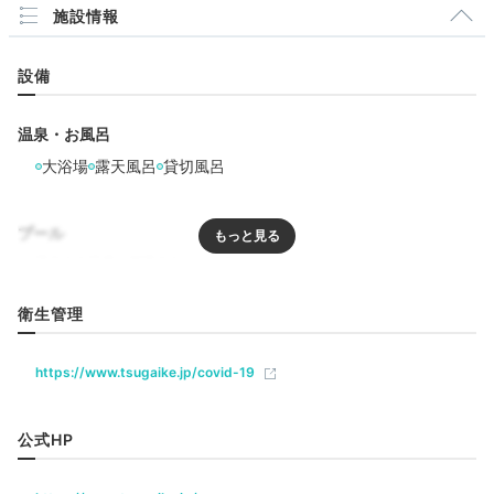
施設情報
設備
温泉・お風呂
大浴場
露天風呂
貸切風呂
プール
リラクゼーション
衛生管理
サウナ
https://www.tsugaike.jp/covid-19
飲食
公式HP
レストラン
カフェ