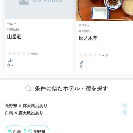
67m
132m
料理旅館
料理旅館
山岳荘
松ノ木亭
-
0件
-
1件
-
-
-
-
条件に似たホテル・宿を探す
長野県 ✕ 露天風呂あり
白馬 ✕ 露天風呂あり
白馬
長野県