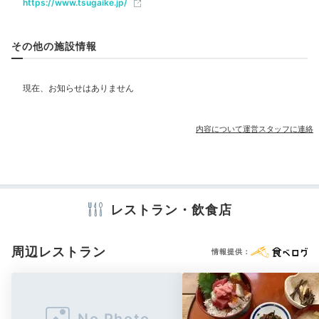
https://www.tsugaike.jp/
ベビー＆子供関連
その他の施設情報
部屋情報
和室
和洋室
洋室
インターネット利用可能
Wi-Fi利用可能
その他館内施設
内容について運営スタッフに連絡
アメニティ
テレビ
冷蔵庫
セーフティボックス
洗浄機付トイレ
浴衣
レストラン・飲食店
歯ブラシ
タオル
バスタオル
ドライヤー
お茶セット
電気ポット
加湿器
周辺レストラン
情報提供：
※設備・アメニティは、確認が取れている情報を表示しています。