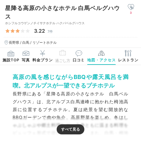
星降る高原の小さなホテル 白馬ベルグハウ
3
ス
ホシフルコウゲンノチイサナホテル ハクバベルグハウス
3.22
7件
長野県 / 白馬 / リゾートホテル
施設TOP
写真
料金プラン
口コミ
地図・アクセス
レストラン
過ごし方
高原の風を感じながらBBQや露天風呂を満
喫。北アルプスが一望できるプチホテル
長野県にある「星降る高原の小さなホテル 白馬ベル
グハウス」は、北アルプス白馬連峰に抱かれた栂池高
原に位置するプチホテル。夏は絶景を望む開放的な
BBQガーデンで肉や魚介、高原野菜を楽しめ、冬はし
ゃぶしゃぶや郷土料理など、心身ともに温まる料理を
ビュッフェ形式で提供しています。また、白馬・栂池
の大自然を満喫できる多彩なアクティビティも充実。