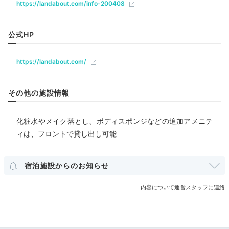
おしゃれなカフェで
飲食
https://landabout.com/info-200408
レストラン
バー
バリスタの淹れる一杯を
公式HP
ベビー＆子供関連
https://landabout.com/
ベビーベッド
その他の施設情報
部屋情報
洋室
インターネット利用可能
Wi-Fi利用可能
コネクティングルーム
ユニバーサルルーム
化粧水やメイク落とし、ボディスポンジなどの追加アメニテ
ィは、フロントで貸し出し可能
その他館内施設
カフェやバー、レストランとして利用できるホテル1階
ランドリーコーナー
宿泊施設からのお知らせ
の「LANDABOUT_TABLE（ランダバウトテーブ
ル）」。バリスタが丁寧に淹れるコーヒー片手に、ゆっ
内容について運営スタッフに連絡
アメニティ
くりと寛いで。
テレビ
冷蔵庫
エアコン
スリッパ
洗浄機付トイレ
歯ブラシ
カミソリ
洗顔
シャンプー
コンディショナー
ボディソープ