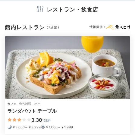
タオル
バスタオル
ドライヤー
お茶セット
電気ポット
レストラン・飲食店
__saekoo__
カフェでドリンクを飲んだり、ホテル内を散策。スカイ
※設備・アメニティは、確認が取れている情報を表示しています。
館内レストラン
（1店舗）
情報提供：
ツリーが見える屋上のテラスにも行って、彼とのんびり
+3
過ごしました。
Dinner
17:00
全国の旬をいただく
味わい豊かなディナー
カフェ、創作料理、バー
ランダバウト テーブル
3.30
138件
￥3,000～￥3,999
￥1,000～￥1,999