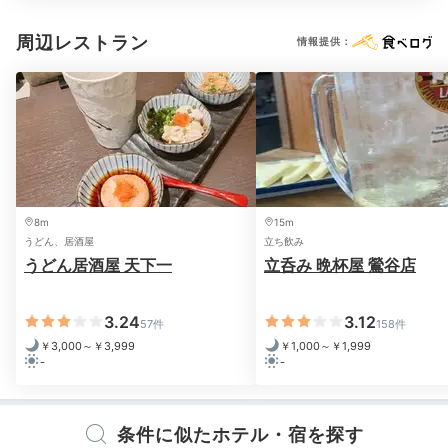
周辺レストラン
情報提供：
全国各地の生産者と直接会い、信頼できる新鮮食材を取
り寄せて作られるディナー。季節ごとに変わる国産のク
ラフトビールやナチュールワインと一緒に、心ゆくまで
8m
15m
味わいましょう。事前に予約がおすすめです。
うどん、居酒屋
立ち飲み
うどん居酒屋 天下一
立呑み 晩杯屋 鶯谷店
3.24
3.12
57件
158件
__saekoo__
￥3,000～￥3,999
￥1,000～￥1,999
-
-
パオ付きの豚バラ肉のビール煮込みとタコライスをテイ
クアウトし、お部屋でゆっくり食べました。
+2
条件に似たホテル・宿を探す