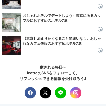
食後は共用ラウンジでまったりリラックス。おしゃれに
並べられた本を読んだり、彼とゆっくり語り合ったり。
屋上テラスでライトアップされたスカイツリーを眺める
おしゃれホテルでデートしよう♩東京にあるカッ
のも素敵。
プルにおすすめのホテル7選
【東京】泊まりたくなること間違いなし。おしゃ
2日目
れなカフェ併設のおすすめホテル7選
Morning
癒される毎日へ
08:00
icottoのSNSをフォローして、
リフレッシュできる情報を受け取ろう♪
カスタマイズが楽しい！
自分だけの朝食