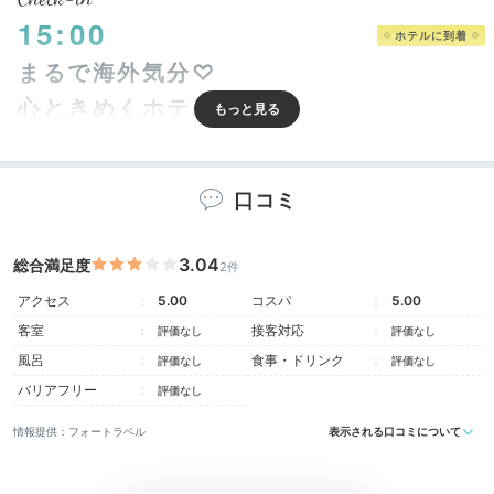
15:00
ホテルに到着
まるで海外気分♡
心ときめくホテルへ
口コミ
3.04
総合満足度
2件
アクセス
5.00
コスパ
5.00
客室
接客対応
評価なし
評価なし
風呂
食事・ドリンク
評価なし
評価なし
バリアフリー
評価なし
鶯谷駅から徒歩約3分の「ランダバウト東京」に到着。
情報提供：フォートラベル
表示される口コミについて
レトロポップな雰囲気はまるで海外映画のよう♪一歩足
を踏み入れた瞬間から、心ときめくステイに胸が高鳴り
ます。