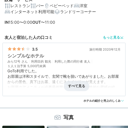
レストラン
バー
ベビーベッド
洋室
インターネット利用可能
ランドリーコーナー
編集部おすすめの３つのポイント
IN
15:00〜0:00
OUT
〜11:00
「スカイツリー」を望む屋上テラスも。心ときめくおし
ゃれ空間
友人と宿泊した人の口コミ
もっと見る
ご飯やパン、具材にドレッシングまで自由自在♪自分好み
の朝食
3.5
旅行時期 2020年12月
シンプルなホテル
ツインからファミリーまで幅広く対応。シンプルさが心
みら12号
地よい客室
利用目的
観光
利用した際の同行者
友人
１人１泊予算
5,000円未満
GoTo利用でした。
お部屋は洋和スタイルで、玄関で靴を脱いであがりました。お部屋
からの景色、真下はお墓、遠くにスカイツリーが見えます。
お部屋のアメニティが必要最低限の設備です。個性的な壁紙や絵画
のあるお部屋ではなく、シンプル イズ ベストのおしゃれ感だと思
アクセス
5.0
コスパ
5.0
客室
評価なし
接客対応
評価なし
います。
風呂
評価なし
食事・ドリンク
評価なし
バリアフリー
評価なし
ホテルの紹介と売上のしくみ
電気ケトルだけはあったので沸かし、蓋を開けて加湿器の代用とさ
せてもらいました。
部屋には、紅茶と緑茶しかなくコーヒーがあればうれしかったで
写真
す。
１階カフェ利用時に宿泊者向けの10％オフ割引券があるようです