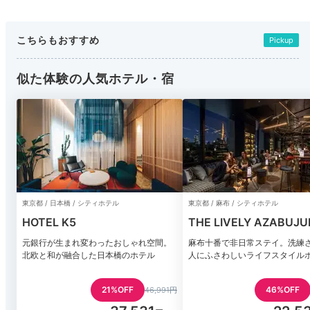
こちらもおすすめ
Pickup
似た体験の人気ホテル・宿
東京都 / 日本橋 / シティホテル
東京都 / 麻布 / シティホテル
HOTEL K5
THE LIVELY AZABUJ
TOKYO
元銀行が生まれ変わったおしゃれ空間。
麻布十番で非日常ステイ。洗練
北欧と和が融合した日本橋のホテル
人にふさわしいライフスタイル
21%OFF
46%OFF
46,991円