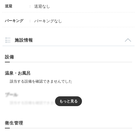
スタイリッシュにまとめられた客室。5名まで泊まれる
送迎
送迎なし
客室もあり、ファミリーや女子旅にも◎。アメニティの
デザインもおしゃれで、バスタイムが楽しみになります
パーキング
パーキングなし
ね。
施設情報
設備
__saekoo__
ツインルームに宿泊。 お部屋はシンプルですが居心地
温泉・お風呂
抜群でした。アメニティ、ルームキーのカードなどすべ
+3
てが可愛くて色合いも素敵でした！
プール
リラクゼーション
Freetime
衛生管理
16:00