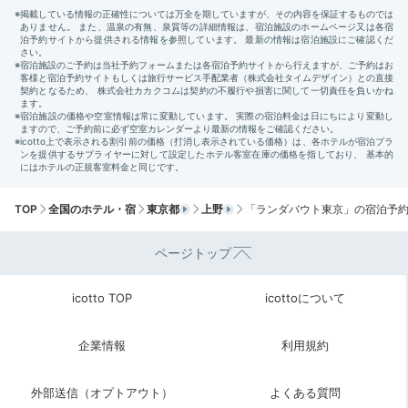
パンorご飯のメインと、野菜などの具材やドレッシング
を自由に組み合わせる朝食。自分好みの味をカスタマイ
TOP
全国のホテル・宿
東京都
上野
「ランダバウト東京」の宿泊予
ズできるので、朝起きるのが楽しみになりますね♪
ページトップ
icotto TOP
icottoについて
__saekoo__
企業情報
利用規約
私はご飯にオリーブ・ウィンナー・きのこにコチュジャ
ンドレッシング、彼はパンにウィンナー・ツナ・アスパ
+2
外部送信（オプトアウト）
よくある質問
ラ胡麻ドレッシングを組み合わせました。