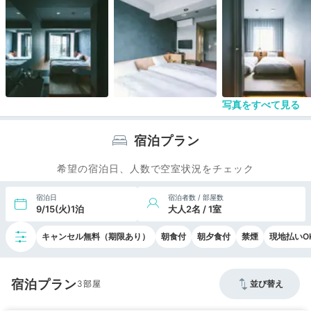
（ですが、今回は頂けませんでした。）
朝食は混雑していたので、他でいただきました。
写真をすべて見る
宿泊プラン
希望の宿泊日、人数で空室状況をチェック
宿泊日
宿泊者数 / 部屋数
9/15(火)1泊
大人2名 / 1室
キャンセル無料（期限あり）
朝食付
朝夕食付
禁煙
現地払いO
宿泊プラン
3
並び替え