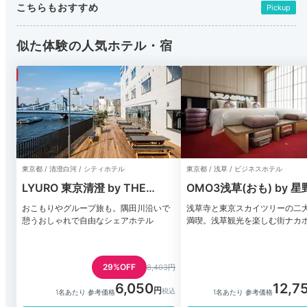
こちらもおすすめ
Pickup
似た体験の人気ホテル・宿
東京都 / 清澄白河 / シティホテル
東京都 / 浅草 / ビジネスホテル
LYURO 東京清澄 by THE
OMO3浅草(おも) by 
SHARE HOTELS
ート
おこもりやグループ旅も。隅田川沿いで
浅草寺と東京スカイツリーの二
憩うおしゃれで自由なシェアホテル
満喫。浅草観光を楽しむ街ナカ
29%OFF
8,403円
6,050
12,7
1名あたり 参考価格
1名あたり 参考価格