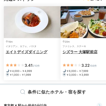
ayanon1227
パジャマに着替えて友達とドラマや映画を見ました。
+2
16m
20m
イタリアン、カフェ、パスタ
ファミレス、ステーキ
エイトデイズダイニング
シズラー 大塚駅前店
2日目
3.41
3.22
210件
156件
￥4,000～￥4,999
￥6,000～￥7,999
￥1,000～￥1,999
￥3,000～￥3,999
Breakfast
条件に似たホテル・宿を探す
08:00
小さなパンが可愛い
東京都 ✕ 駅から徒歩5分以内