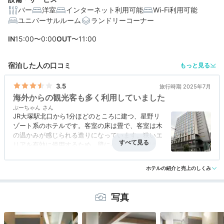
バー
洋室
インターネット利用可能
Wi-Fi利用可能
ユニバーサルルーム
ランドリーコーナー
編集部おすすめの３つのポイント
IN
15:00〜0:00
OUT
〜11:00
朝食、カフェ、バーで。おしゃれで寛げる「OMOカフ
ェ」
宿泊した人の口コミ
もっと見る
大人もワクワク！秘密基地のような新感覚の客室「やぐ
らルーム」
3.5
旅行時期 2025年7月
海外からの観光客も多く利用していました
アクセス便利な大塚駅すぐ。ディープな大塚を楽しめる
ぷーちゃん
JR大塚駅北口から1分ほどのところに建つ、星野リ
ゾート系のホテルです。客室の床は畳で、客室は木
宿泊体験やホテル公式からのコメントあり
の温かみが感じられる造りになっています。狭いエ
リアを有効に使用するため、壁にハンガーをかける
ことができたり、階段状のスペースに物を収納でき
たり、カーテンを下すことで脱衣場になったりと、
ホテルの紹介と売上のしくみ
随所に工夫が感じられました。食事はホテル内のカ
フェでとることもできるようですが、駅周辺には居
酒屋や飲食店、ファストフードの店、コンビニなど
写真
が乱立しているので、好きなものを気に入った店で
食べることができました。高級感は感じられません
が、木や畳を使用していることから、海外からの観