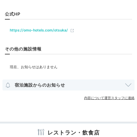
部屋情報
公式HP
洋室
インターネット利用可能
Wi-Fi利用可能
ユニバーサルルーム
https://omo-hotels.com/otsuka/
その他館内施設
その他の施設情報
ランドリーコーナー
アメニティ
広々としたラウンジ「OMO」で寛ぎましょう。SHOP
テレビ
冷蔵庫
アイロン
スリッパ
セーフティボックス
宿泊施設からのお知らせ
でビール、ヨーグルト酒、スパークリング日本酒、焼き
洗浄機付トイレ
歯ブラシ
カミソリ
シャンプー
リンス
菓子など軽食も販売中。酒類についてはSHOPでの販売
ボディソープ
タオル
バスタオル
ドライヤー
お茶セット
内容について運営スタッフに連絡
のみとなります。
電子レンジ
電気ポット
加湿器
※設備・アメニティは、確認が取れている情報を表示しています。
Night
レストラン・飲食店