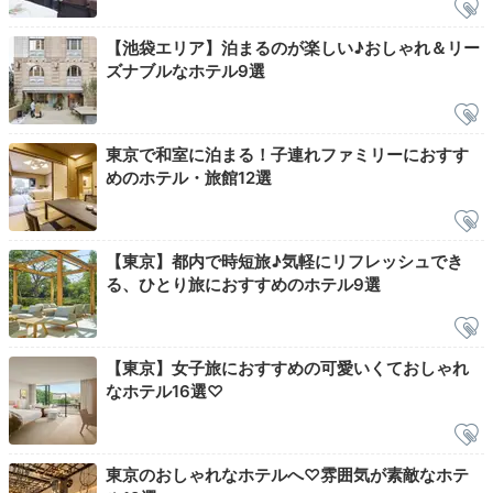
ayanon1227
【池袋エリア】泊まるのが楽しい♪おしゃれ＆リー
ズナブルなホテル9選
朝は友人と一緒にお部屋でヨガやストレッチをしました。素泊まり
だったので、前日に買っておいたコンビニのおにぎりなどを食べま
した。
東京で和室に泊まる！子連れファミリーにおすす
めのホテル・旅館12選
ホテル公式
ホテルスタッフのおすすめ
【東京】都内で時短旅♪気軽にリフレッシュでき
ご近所ガイド OMOレンジャー 渡邉
る、ひとり旅におすすめのホテル9選
「OMOrningリゾット」は 全7種類！チーズ卵やトマト
海老、かぼちゃリコッタや和風の鮭いくらなど、豊富な
バリエーションを用意しています。
【東京】女子旅におすすめの可愛いくておしゃれ
なホテル16選♡
Check-out
東京のおしゃれなホテルへ♡雰囲気が素敵なホテ