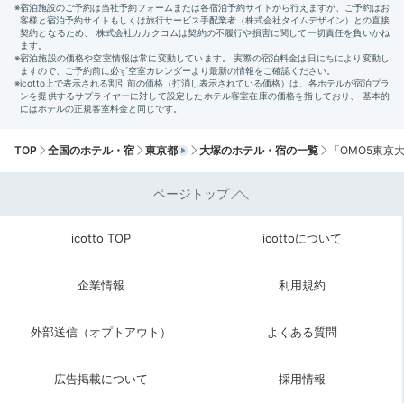
Return trip
18:00
おこもり女子旅で
元気をチャージ
TOP
全国のホテル・宿
東京都
大塚のホテル・宿の一覧
「OMO5東京
おしゃべりが尽きない女子にぴったりなのは、コンパク
トながらも機能的でおしゃれな客室と、のんびりできる
ページトップ
カフェ。「OMO5（おもふぁいぶ）東京大塚」なら、ど
ちらもいいとこどりできて女子旅に最適です。
icotto TOP
icottoについて
企業情報
利用規約
今回紹介したスポット
外部送信（オプトアウト）
よくある質問
5000
広告掲載について
採用情報