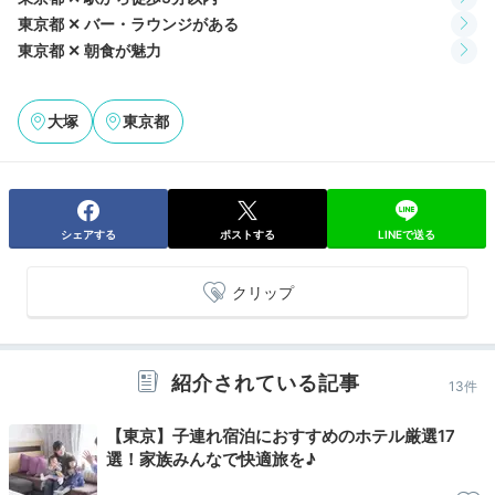
東京都 ✕ バー・ラウンジがある
アメリカンな朝食
東京都 ✕ 朝食が魅力
大塚
東京都
シェアする
ポストする
LINEで送る
クリップ
朝食は、アメリカンブレックファストかリゾットから選
べます。バスケットに小さなパンがいくつか入って見た
紹介されている記事
目にも可愛い。開放的なラウンジで優雅にいただきまし
13件
ょう。
【東京】子連れ宿泊におすすめのホテル厳選17
選！家族みんなで快適旅を♪