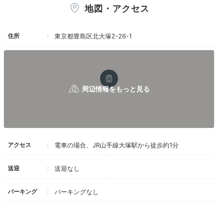
18:30
地図・アクセス
宿から徒歩約3分
旅の夜は贅沢に。
住所
東京都豊島区北大塚2-26-1
焼肉でパワーチャージ
アクセス
電車の場合、JR山手線大塚駅から徒歩約1分
送迎
送迎なし
rinatea0519さんの投稿
パーキング
パーキングなし
夕食は、ホテルへフードデリバリーを頼んだり、
「OMO」でいただくのも◎大塚駅前にある「山水園」
は、美味しいお肉がお安く食べられる焼肉店。お肉の焼