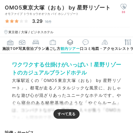
OMO5東京大塚（おも） by 星野リゾート
33
オモファイブ トウキョウオオツカ バイ ホシノリゾート
3.29
16件
東京都 / 大塚 / ビジネスホテル
施設TOP
写真
宿泊プラン
過ごし方
館内ツアー
口コミ
地図・アクセス
レスト
ワクワクする仕掛けがいっぱい！星野リゾー
トのカジュアルブランドホテル
大塚駅近くの「OMO5東京大塚（おも） by 星野リゾ
ート」。都電が走るノスタルジックな風景に、おしゃ
れな遊び心が混ざりあったユニークなホテルです。や
ぐら寝台のある秘密基地のような「やぐらルーム」
は、コンパクトながらも機能的。人々が集う「OMOカ
フェ」も開放的で居心地抜群です。
設備・サービス