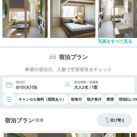
光客も日本らしさを感じることができると思いまし
た。
写真をすべて見る
宿泊プラン
希望の宿泊日、人数で空室状況をチェック
宿泊日
宿泊者数 / 部屋数
9/15(火)1泊
大人2名 / 1室
キャンセル無料（期限あり）
朝食付
朝夕食付
禁煙
現地払いO
宿泊プラン
1
並び替え