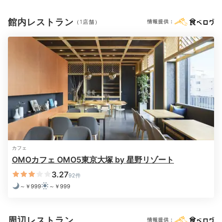
22:00
館内レストラン
お部屋でおこもり
（1店舗）
情報提供：
ゲームや映画を楽しむ
カフェ
OMOカフェ OMO5東京大塚 by 星野リゾート
3.27
銭湯を思わせるかわいいバスルーム。洗い場もあり、浴
92件
～￥999
～￥999
槽は肩までしっかり浸かれる深さ。湯上り後には、映画
やゲームを楽しみましょう。HDMIケーブル
（Lightning/Cタイプ）もレンタル可能です。
周辺レストラン
情報提供：