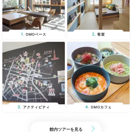
工夫を凝らした客室
OMOベース
客室
滞在を楽しむための様々な工夫が仕掛けられた「やぐら
ルーム」。大きなソファスペースや和紙や畳を使った内
装に、ほっと落ち着けます。やぐら上段がベッドルーム
アクティビティ
OMOカフェ
になっており、コンパクトなのに機能的で寛げますよ。
館内ツアーを見る