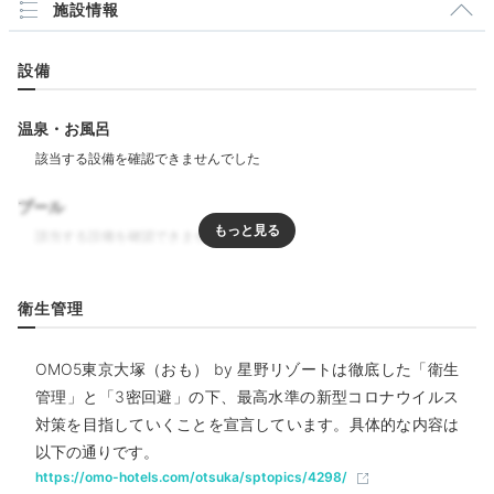
施設情報
ける香りに食欲が止まりません♪
設備
温泉・お風呂
ayanon1227
素泊まりプランだったので、近くの飲食店を探し焼肉屋
の「山水園」へ。大人気のようで行列していたけれどコ
+1
プール
スパ最強で本当に美味しかった！
リラクゼーション
衛生管理
Lounge
飲食
OMO5東京大塚（おも） by 星野リゾートは徹底した「衛生
21:00
バー
管理」と「3密回避」の下、最高水準の新型コロナウイルス
OMOカフェで一杯
対策を目指していくことを宣言しています。具体的な内容は
以下の通りです。
ラウンジで寛ぐ
ベビー＆子供関連
https://omo-hotels.com/otsuka/sptopics/4298/