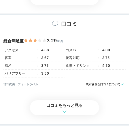
ayanon1227
お部屋探索をして写真タイム。2階層のやぐらルーム
口コミ
は、秘密基地みたいなワクワク感！持ち寄ったパジャマ
+3
に着替えて友達とおしゃべりをしました。
3.29
総合満足度
16件
アクセス
4.38
コスパ
4.00
ホテル公式
客室
3.67
接客対応
3.75
ホテルスタッフのおすすめ
風呂
3.75
食事・ドリンク
4.50
ご近所ガイド OMOレンジャー 渡邉
バリアフリー
3.50
お部屋と浴室の壁の色は四季をイメージした和の4色で、
情報提供：フォートラベル
表示される口コミについて
お部屋によって異なります。どの色のお部屋かはチェッ
クイン当日のお楽しみです！
口コミをもっと見る
Dinner